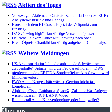
Aktien des Tages
Volkswagen Aktie nach Q2 2026 Zahlen: 121 oder 80 EUR?
Analysten-Kursziele und Ratings
Korea nach dem KI-Crash: Ist jetzt der Zeitpunkt zum
Einstieg?
DAX: "swing high" - kurzfristige Verschnaufpause?
Deutsche Telekom Aktie: Mit Schwung nach oben
Brent-Ölpreis: Chartbild kurzfristig aufgehellt - Chartanalyse
Weitere Meldungen
US-Arbeitsmarkt im Juli – die anhaltende Schwäche sendet
„taubenhafte“ Signale; wird die Fed darauf hören? - DWS
pferdewetten.de - EBITDA-Sondereffekte: Aus Gewinn wird
Millionenverlust
PWO Aktie: Neugeschäft wächst, Gewinn bricht fast
komplett ein
Alphabet, Cisco, Lufthansa, SpaceX, Zalando: Was Anleger
wissen müssen - ICF BANK Video
Rheinmetall Aktie: Kursverdopplung oder Langweiler?
Über uns