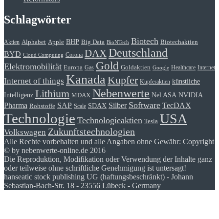
Schlagwörter
Biotech
BHP
Alphabet
Apple
Big Data
Biotechaktien
Aktien
BioNTech
Deutschland
DAX
BYD
Corona
Cloud Computing
Gold
Elektromobilität
Goldaktien
Europa
Gas
Healthcare
Internet
Google
Kanada
Kupfer
Internet of things
künstliche
Kupferaktien
Nebenwerte
Lithium
Intelligenz
Nel ASA
NVIDIA
MDAX
Software
Pharma
Silber
SAP
TecDAX
SDAX
Rohstoffe
Scale
Technologie
USA
Technologieaktien
Tesla
Zukunftstechnologien
Volkswagen
Alle Rechte vorbehalten und alle Angaben ohne Gewähr: Copyright
© by nebenwerte-online.de 2016
Die Reproduktion, Modifikation oder Verwendung der Inhalte ganz
oder teilweise ohne schriftliche Genehmigung ist untersagt!
hanseatic stock publishing UG (haftungsbeschränkt) - Johann
Sebastian-Bach-Str. 18 - 23556 Lübeck - Germany