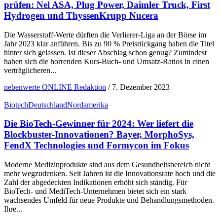
prüfen: Nel ASA, Plug Power, Daimler Truck, First
Hydrogen und ThyssenKrupp Nucera
Die Wasserstoff-Werte dürften die Verlierer-Liga an der Börse im
Jahr 2023 klar anführen. Bis zu 90 % Preisrückgang haben die Titel
hinter sich gelassen. Ist dieser Abschlag schon genug? Zumindest
haben sich die horrenden Kurs-Buch- und Umsatz-Ratios in einen
verträglicheren...
nebenwerte ONLINE Redaktion
/
7. Dezember 2023
Biotech
Deutschland
Nordamerika
Die BioTech-Gewinner für 2024: Wer liefert die
Blockbuster-Innovationen? Bayer, MorphoSys,
FendX Technologies und Formycon im Fokus
Moderne Medizinprodukte sind aus dem Gesundheitsbereich nicht
mehr wegzudenken. Seit Jahren ist die Innovationsrate hoch und die
Zahl der abgedeckten Indikationen erhöht sich ständig. Für
BioTech- und MediTech-Unternehmen bietet sich ein stark
wachsendes Umfeld für neue Produkte und Behandlungsmethoden.
Ihre...