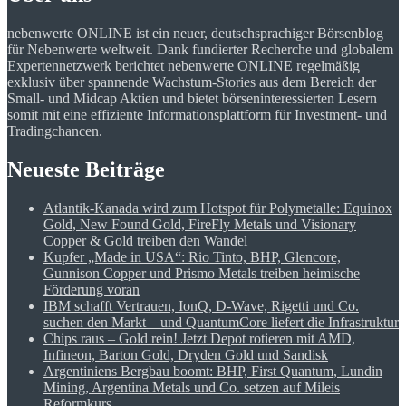
nebenwerte ONLINE ist ein neuer, deutschsprachiger Börsenblog
für Nebenwerte weltweit. Dank fundierter Recherche und globalem
Expertennetzwerk berichtet nebenwerte ONLINE regelmäßig
exklusiv über spannende Wachstum-Stories aus dem Bereich der
Small- und Midcap Aktien und bietet börseninteressierten Lesern
somit mit eine effiziente Informationsplattform für Investment- und
Tradingchancen.
Neueste Beiträge
Atlantik-Kanada wird zum Hotspot für Polymetalle: Equinox
Gold, New Found Gold, FireFly Metals und Visionary
Copper & Gold treiben den Wandel
Kupfer „Made in USA“: Rio Tinto, BHP, Glencore,
Gunnison Copper und Prismo Metals treiben heimische
Förderung voran
IBM schafft Vertrauen, IonQ, D-Wave, Rigetti und Co.
suchen den Markt – und QuantumCore liefert die Infrastruktur
Chips raus – Gold rein! Jetzt Depot rotieren mit AMD,
Infineon, Barton Gold, Dryden Gold und Sandisk
Argentiniens Bergbau boomt: BHP, First Quantum, Lundin
Mining, Argentina Metals und Co. setzen auf Mileis
Reformkurs