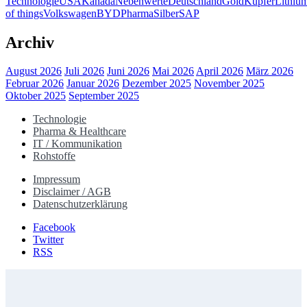
Technologie
USA
Kanada
Nebenwerte
Deutschland
Gold
Kupfer
Lithiu
of things
Volkswagen
BYD
Pharma
Silber
SAP
Archiv
August 2026
Juli 2026
Juni 2026
Mai 2026
April 2026
März 2026
Februar 2026
Januar 2026
Dezember 2025
November 2025
Oktober 2025
September 2025
Technologie
Pharma & Healthcare
IT / Kommunikation
Rohstoffe
Impressum
Disclaimer / AGB
Datenschutzerklärung
Facebook
Twitter
RSS