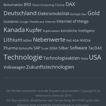
DAX
BYD
Biotechaktien
Corona
Cloud Computing
Deutschland
Gold
Elektromobilität
Europa
Gas
Internet of things
Goldaktien
Healthcare
Internet
Google
Kanada
Kupfer
künstliche Intelligenz
Kupferaktien
Nebenwerte
Lithium
Nel ASA
NVIDIA
MDAX
Software
Pharma
Silber
SAP
TecDAX
SDAX
Rohstoffe
Scale
Technologie
USA
Technologieaktien
Tesla
Zukunftstechnologien
Volkswagen
Alle Rechte vorbehalten und alle Angaben ohne Gewähr: Copyright © by
nebenwerte-online.de 2016
Die Reproduktion, Modifikation oder Verwendung der Inhalte ganz oder
teilweise ohne schriftliche Genehmigung ist untersagt!