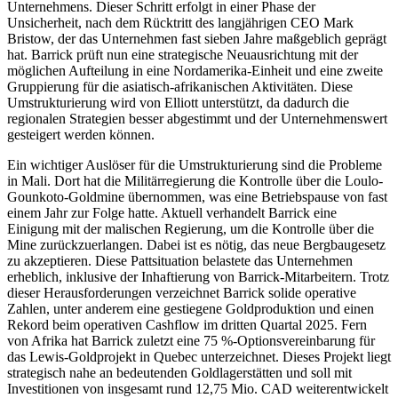
Unternehmens. Dieser Schritt erfolgt in einer Phase der
Unsicherheit, nach dem Rücktritt des langjährigen CEO Mark
Bristow, der das Unternehmen fast sieben Jahre maßgeblich geprägt
hat. Barrick prüft nun eine strategische Neuausrichtung mit der
möglichen Aufteilung in eine Nordamerika-Einheit und eine zweite
Gruppierung für die asiatisch-afrikanischen Aktivitäten. Diese
Umstrukturierung wird von Elliott unterstützt, da dadurch die
regionalen Strategien besser abgestimmt und der Unternehmenswert
gesteigert werden können.
Ein wichtiger Auslöser für die Umstrukturierung sind die Probleme
in Mali. Dort hat die Militärregierung die Kontrolle über die Loulo-
Gounkoto-Goldmine übernommen, was eine Betriebspause von fast
einem Jahr zur Folge hatte. Aktuell verhandelt Barrick eine
Einigung mit der malischen Regierung, um die Kontrolle über die
Mine zurückzuerlangen. Dabei ist es nötig, das neue Bergbaugesetz
zu akzeptieren. Diese Pattsituation belastete das Unternehmen
erheblich, inklusive der Inhaftierung von Barrick-Mitarbeitern. Trotz
dieser Herausforderungen verzeichnet Barrick solide operative
Zahlen, unter anderem eine gestiegene Goldproduktion und einen
Rekord beim operativen Cashflow im dritten Quartal 2025. Fern
von Afrika hat Barrick zuletzt eine 75 %-Optionsvereinbarung für
das Lewis-Goldprojekt in Quebec unterzeichnet. Dieses Projekt liegt
strategisch nahe an bedeutenden Goldlagerstätten und soll mit
Investitionen von insgesamt rund 12,75 Mio. CAD weiterentwickelt