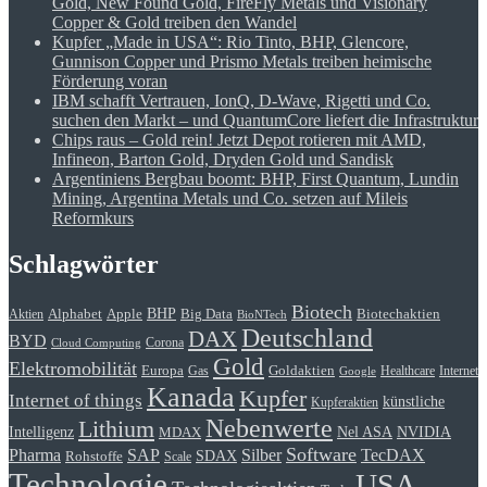
Gold, New Found Gold, FireFly Metals und Visionary
Copper & Gold treiben den Wandel
Kupfer „Made in USA“: Rio Tinto, BHP, Glencore,
Gunnison Copper und Prismo Metals treiben heimische
Förderung voran
IBM schafft Vertrauen, IonQ, D-Wave, Rigetti und Co.
suchen den Markt – und QuantumCore liefert die Infrastruktur
Chips raus – Gold rein! Jetzt Depot rotieren mit AMD,
Infineon, Barton Gold, Dryden Gold und Sandisk
Argentiniens Bergbau boomt: BHP, First Quantum, Lundin
Mining, Argentina Metals und Co. setzen auf Mileis
Reformkurs
Schlagwörter
Biotech
BHP
Alphabet
Apple
Big Data
Biotechaktien
Aktien
BioNTech
Deutschland
DAX
BYD
Corona
Cloud Computing
Gold
Elektromobilität
Goldaktien
Europa
Gas
Healthcare
Internet
Google
Kanada
Kupfer
Internet of things
künstliche
Kupferaktien
Nebenwerte
Lithium
Intelligenz
Nel ASA
NVIDIA
MDAX
Software
Pharma
Silber
SAP
TecDAX
SDAX
Rohstoffe
Scale
Technologie
USA