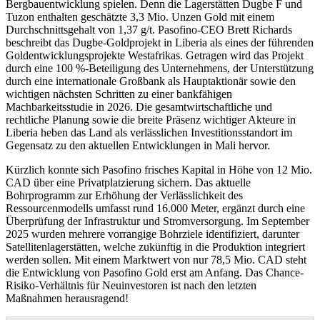
Bergbauentwicklung spielen. Denn die Lagerstätten Dugbe F und
Tuzon enthalten geschätzte 3,3 Mio. Unzen Gold mit einem
Durchschnittsgehalt von 1,37 g/t. Pasofino-CEO Brett Richards
beschreibt das Dugbe-Goldprojekt in Liberia als eines der führenden
Goldentwicklungsprojekte Westafrikas. Getragen wird das Projekt
durch eine 100 %-Beteiligung des Unternehmens, der Unterstützung
durch eine internationale Großbank als Hauptaktionär sowie den
wichtigen nächsten Schritten zu einer bankfähigen
Machbarkeitsstudie in 2026. Die gesamtwirtschaftliche und
rechtliche Planung sowie die breite Präsenz wichtiger Akteure in
Liberia heben das Land als verlässlichen Investitionsstandort im
Gegensatz zu den aktuellen Entwicklungen in Mali hervor.
Kürzlich konnte sich Pasofino frisches Kapital in Höhe von 12 Mio.
CAD über eine Privatplatzierung sichern. Das aktuelle
Bohrprogramm zur Erhöhung der Verlässlichkeit des
Ressourcenmodells umfasst rund 16.000 Meter, ergänzt durch eine
Überprüfung der Infrastruktur und Stromversorgung. Im September
2025 wurden mehrere vorrangige Bohrziele identifiziert, darunter
Satellitenlagerstätten, welche zukünftig in die Produktion integriert
werden sollen. Mit einem Marktwert von nur 78,5 Mio. CAD steht
die Entwicklung von Pasofino Gold erst am Anfang. Das Chance-
Risiko-Verhältnis für Neuinvestoren ist nach den letzten
Maßnahmen herausragend!