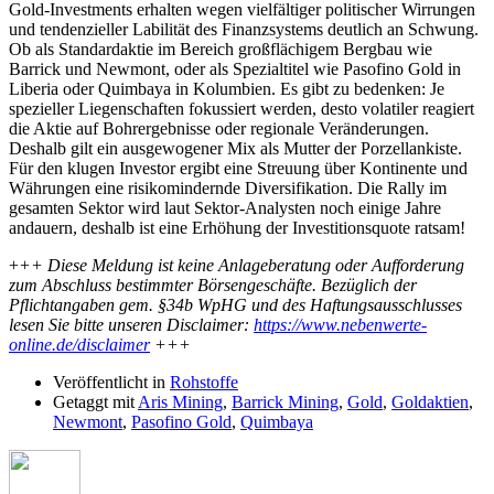
Gold-Investments erhalten wegen vielfältiger politischer Wirrungen
und tendenzieller Labilität des Finanzsystems deutlich an Schwung.
Ob als Standardaktie im Bereich großflächigem Bergbau wie
Barrick und Newmont, oder als Spezialtitel wie Pasofino Gold in
Liberia oder Quimbaya in Kolumbien. Es gibt zu bedenken: Je
spezieller Liegenschaften fokussiert werden, desto volatiler reagiert
die Aktie auf Bohrergebnisse oder regionale Veränderungen.
Deshalb gilt ein ausgewogener Mix als Mutter der Porzellankiste.
Für den klugen Investor ergibt eine Streuung über Kontinente und
Währungen eine risikomindernde Diversifikation. Die Rally im
gesamten Sektor wird laut Sektor-Analysten noch einige Jahre
andauern, deshalb ist eine Erhöhung der Investitionsquote ratsam!
+
++ Diese Meldung ist keine Anlageberatung oder Aufforderung
zum Abschluss bestimmter Börsengeschäfte. Bezüglich der
Pflichtangaben gem. §34b WpHG und des Haftungsausschlusses
lesen Sie bitte unseren Disclaimer:
https://www.nebenwerte-
online.de/disclaimer
+++
Veröffentlicht in
Rohstoffe
Getaggt mit
Aris Mining
,
Barrick Mining
,
Gold
,
Goldaktien
,
Newmont
,
Pasofino Gold
,
Quimbaya