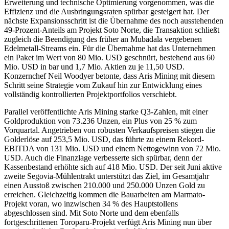
Erweiterung und technische Optimierung vorgenommen, was die
Effizienz und die Ausbringungsraten spürbar gesteigert hat. Der
nächste Expansionsschritt ist die Übernahme des noch ausstehenden
49-Prozent-Anteils am Projekt Soto Norte, die Transaktion schließt
zugleich die Beendigung des früher an Mubadala vergebenen
Edelmetall-Streams ein. Für die Übernahme hat das Unternehmen
ein Paket im Wert von 80 Mio. USD geschnürt, bestehend aus 60
Mio. USD in bar und 1,7 Mio. Aktien zu je 11,50 USD.
Konzernchef Neil Woodyer betonte, dass Aris Mining mit diesem
Schritt seine Strategie vom Zukauf hin zur Entwicklung eines
vollständig kontrollierten Projektportfolios verschiebt.
Parallel veröffentlichte Aris Mining starke Q3-Zahlen, mit einer
Goldproduktion von 73.236 Unzen, ein Plus von 25 % zum
Vorquartal. Angetrieben von robusten Verkaufspreisen stiegen die
Golderlöse auf 253,5 Mio. USD, das führte zu einem Rekord-
EBITDA von 131 Mio. USD und einem Nettogewinn von 72 Mio.
USD. Auch die Finanzlage verbesserte sich spürbar, denn der
Kassenbestand erhöhte sich auf 418 Mio. USD. Der seit Juni aktive
zweite Segovia-Mühlentrakt unterstützt das Ziel, im Gesamtjahr
einen Ausstoß zwischen 210.000 und 250.000 Unzen Gold zu
erreichen. Gleichzeitig kommen die Bauarbeiten am Marmato-
Projekt voran, wo inzwischen 34 % des Hauptstollens
abgeschlossen sind. Mit Soto Norte und dem ebenfalls
fortgeschrittenen Toroparu-Projekt verfügt Aris Mining nun über