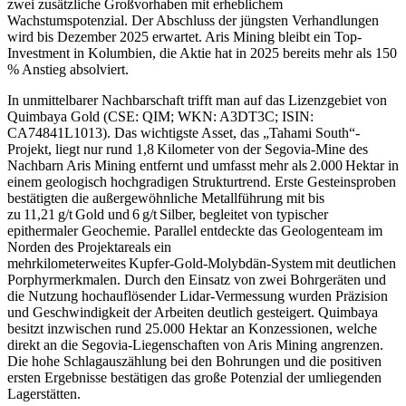
zwei zusätzliche Großvorhaben mit erheblichem
Wachstumspotenzial. Der Abschluss der jüngsten Verhandlungen
wird bis Dezember 2025 erwartet. Aris Mining bleibt ein Top-
Investment in Kolumbien, die Aktie hat in 2025 bereits mehr als 150
% Anstieg absolviert.
In unmittelbarer Nachbarschaft trifft man auf das Lizenzgebiet von
Quimbaya Gold (CSE: QIM; WKN: A3DT3C; ISIN:
CA74841L1013). Das wichtigste Asset, das „Tahami South“-
Projekt, liegt nur rund 1,8 Kilometer von der Segovia-Mine des
Nachbarn Aris Mining entfernt und umfasst mehr als 2.000 Hektar in
einem geologisch hochgradigen Strukturtrend. Erste Gesteinsproben
bestätigten die außergewöhnliche Metallführung mit bis
zu 11,21 g/t Gold und 6 g/t Silber, begleitet von typischer
epithermaler Geochemie. Parallel entdeckte das Geologenteam im
Norden des Projektareals ein
mehrkilometerweites Kupfer‑Gold‑Molybdän‑System mit deutlichen
Porphyrmerkmalen. Durch den Einsatz von zwei Bohrgeräten und
die Nutzung hochauflösender Lidar-Vermessung wurden Präzision
und Geschwindigkeit der Arbeiten deutlich gesteigert. Quimbaya
besitzt inzwischen rund 25.000 Hektar an Konzessionen, welche
direkt an die Segovia-Liegenschaften von Aris Mining angrenzen.
Die hohe Schlagauszählung bei den Bohrungen und die positiven
ersten Ergebnisse bestätigen das große Potenzial der umliegenden
Lagerstätten.