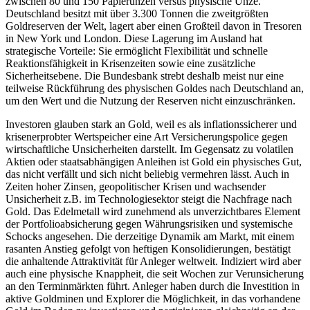
zwischen 80 und 150 Papierunzen versus physische Unze.
Deutschland besitzt mit über 3.300 Tonnen die zweitgrößten
Goldreserven der Welt, lagert aber einen Großteil davon in Tresoren
in New York und London. Diese Lagerung im Ausland hat
strategische Vorteile: Sie ermöglicht Flexibilität und schnelle
Reaktionsfähigkeit in Krisenzeiten sowie eine zusätzliche
Sicherheitsebene. Die Bundesbank strebt deshalb meist nur eine
teilweise Rückführung des physischen Goldes nach Deutschland an,
um den Wert und die Nutzung der Reserven nicht einzuschränken.
Investoren glauben stark an Gold, weil es als inflationssicherer und
krisenerprobter Wertspeicher eine Art Versicherungspolice gegen
wirtschaftliche Unsicherheiten darstellt. Im Gegensatz zu volatilen
Aktien oder staatsabhängigen Anleihen ist Gold ein physisches Gut,
das nicht verfällt und sich nicht beliebig vermehren lässt. Auch in
Zeiten hoher Zinsen, geopolitischer Krisen und wachsender
Unsicherheit z.B. im Technologiesektor steigt die Nachfrage nach
Gold. Das Edelmetall wird zunehmend als unverzichtbares Element
der Portfolioabsicherung gegen Währungsrisiken und systemische
Schocks angesehen. Die derzeitige Dynamik am Markt, mit einem
rasanten Anstieg gefolgt von heftigen Konsolidierungen, bestätigt
die anhaltende Attraktivität für Anleger weltweit. Indiziert wird aber
auch eine physische Knappheit, die seit Wochen zur Verunsicherung
an den Terminmärkten führt. Anleger haben durch die Investition in
aktive Goldminen und Explorer die Möglichkeit, in das vorhandene