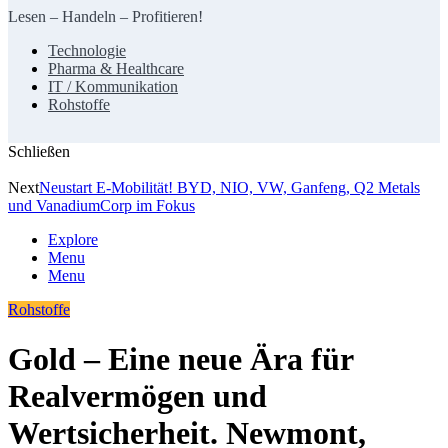
Lesen – Handeln – Profitieren!
Technologie
Pharma & Healthcare
IT / Kommunikation
Rohstoffe
Schließen
Next
Neustart E-Mobilität! BYD, NIO, VW, Ganfeng, Q2 Metals
und VanadiumCorp im Fokus
Explore
Menu
Menu
Rohstoffe
Gold – Eine neue Ära für
Realvermögen und
Wertsicherheit. Newmont,