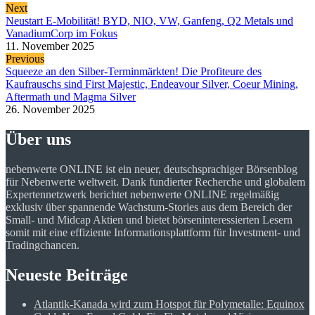
Next
Neustart E-Mobilität! BYD, NIO, VW, Ganfeng, Q2 Metals und
VanadiumCorp im Fokus
11. November 2025
Previous
Squeeze an den Silber-Terminmärkten! Die Profiteure des
Kaufrauschs sind First Majestic, Endeavour Silver, Coeur Mining,
Aftermath und Magma Silver
26. November 2025
Über uns
nebenwerte ONLINE ist ein neuer, deutschsprachiger Börsenblog
für Nebenwerte weltweit. Dank fundierter Recherche und globalem
Expertennetzwerk berichtet nebenwerte ONLINE regelmäßig
exklusiv über spannende Wachstum-Stories aus dem Bereich der
Small- und Midcap Aktien und bietet börseninteressierten Lesern
somit mit eine effiziente Informationsplattform für Investment- und
Tradingchancen.
Neueste Beiträge
Atlantik-Kanada wird zum Hotspot für Polymetalle: Equinox