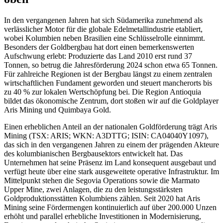
In den vergangenen Jahren hat sich Südamerika zunehmend als
verlässlicher Motor für die globale Edelmetallindustrie etabliert,
wobei Kolumbien neben Brasilien eine Schlüsselrolle einnimmt.
Besonders der Goldbergbau hat dort einen bemerkenswerten
Aufschwung erlebt: Produzierte das Land 2010 erst rund 37
Tonnen, so betrug die Jahresförderung 2024 schon etwa 65 Tonnen.
Für zahlreiche Regionen ist der Bergbau längst zu einem zentralen
wirtschaftlichen Fundament geworden und steuert mancherorts bis
zu 40 % zur lokalen Wertschöpfung bei. Die Region Antioquia
bildet das ökonomische Zentrum, dort stoßen wir auf die Goldplayer
Aris Mining und Quimbaya Gold.
Einen erheblichen Anteil an der nationalen Goldförderung trägt Aris
Mining (TSX: ARIS; WKN: A3DTTG; ISIN: CA04040Y1097),
das sich in den vergangenen Jahren zu einem der prägenden Akteure
des kolumbianischen Bergbausektors entwickelt hat. Das
Unternehmen hat seine Präsenz im Land konsequent ausgebaut und
verfügt heute über eine stark ausgeweitete operative Infrastruktur. Im
Mittelpunkt stehen die Segovia Operations sowie die Marmato
Upper Mine, zwei Anlagen, die zu den leistungsstärksten
Goldproduktionsstätten Kolumbiens zählen. Seit 2020 hat Aris
Mining seine Fördermengen kontinuierlich auf über 200.000 Unzen
erhöht und parallel erhebliche Investitionen in Modernisierung,