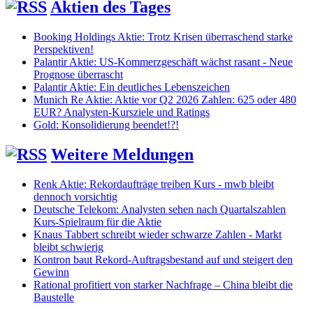
Aktien des Tages
Booking Holdings Aktie: Trotz Krisen überraschend starke
Perspektiven!
Palantir Aktie: US-Kommerzgeschäft wächst rasant - Neue
Prognose überrascht
Palantir Aktie: Ein deutliches Lebenszeichen
Munich Re Aktie: Aktie vor Q2 2026 Zahlen: 625 oder 480
EUR? Analysten-Kursziele und Ratings
Gold: Konsolidierung beendet!?!
Weitere Meldungen
Renk Aktie: Rekordaufträge treiben Kurs - mwb bleibt
dennoch vorsichtig
Deutsche Telekom: Analysten sehen nach Quartalszahlen
Kurs-Spielraum für die Aktie
Knaus Tabbert schreibt wieder schwarze Zahlen - Markt
bleibt schwierig
Kontron baut Rekord-Auftragsbestand auf und steigert den
Gewinn
Rational profitiert von starker Nachfrage – China bleibt die
Baustelle