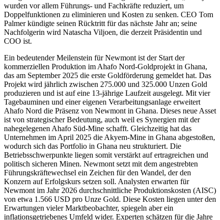
wurden vor allem Führungs- und Fachkräfte reduziert, um
Doppelfunktionen zu eliminieren und Kosten zu senken. CEO Tom
Palmer kündigte seinen Rücktritt für das nächste Jahr an; seine
Nachfolgerin wird Natascha Viljoen, die derzeit Präsidentin und
COO ist.
Ein bedeutender Meilenstein für Newmont ist der Start der
kommerziellen Produktion im Ahafo Nord-Goldprojekt in Ghana,
das am September 2025 die erste Goldförderung gemeldet hat. Das
Projekt wird jährlich zwischen 275.000 und 325.000 Unzen Gold
produzieren und ist auf eine 13-jährige Laufzeit ausgelegt. Mit vier
Tagebauminen und einer eigenen Verarbeitungsanlage erweitert
Ahafo Nord die Präsenz von Newmont in Ghana. Dieses neue Asset
ist von strategischer Bedeutung, auch weil es Synergien mit der
nahegelegenen Ahafo Süd-Mine schafft. Gleichzeitig hat das
Unternehmen im April 2025 die Akyem-Mine in Ghana abgestoßen,
wodurch sich das Portfolio in Ghana neu strukturiert. Die
Betriebsschwerpunkte liegen somit verstärkt auf ertragreichen und
politisch sicheren Minen. Newmont setzt mit dem angestrebten
Führungskräftewechsel ein Zeichen für den Wandel, der den
Konzern auf Erfolgskurs setzen soll. Analysten erwarten für
Newmont im Jahr 2026 durchschnittliche Produktionskosten (AISC)
von etwa 1.566 USD pro Unze Gold. Diese Kosten liegen unter den
Erwartungen vieler Marktbeobachter, spiegeln aber ein
inflationsgetriebenes Umfeld wider. Experten schätzen für die Jahre