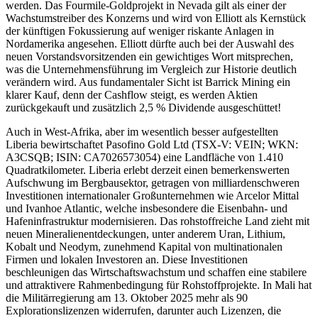
werden. Das Fourmile-Goldprojekt in Nevada gilt als einer der
Wachstumstreiber des Konzerns und wird von Elliott als Kernstück
der künftigen Fokussierung auf weniger riskante Anlagen in
Nordamerika angesehen. Elliott dürfte auch bei der Auswahl des
neuen Vorstandsvorsitzenden ein gewichtiges Wort mitsprechen,
was die Unternehmensführung im Vergleich zur Historie deutlich
verändern wird. Aus fundamentaler Sicht ist Barrick Mining ein
klarer Kauf, denn der Cashflow steigt, es werden Aktien
zurückgekauft und zusätzlich 2,5 % Dividende ausgeschüttet!
Auch in West-Afrika, aber im wesentlich besser aufgestellten
Liberia bewirtschaftet Pasofino Gold Ltd (TSX-V: VEIN; WKN:
A3CSQB; ISIN: CA7026573054) eine Landfläche von 1.410
Quadratkilometer. Liberia erlebt derzeit einen bemerkenswerten
Aufschwung im Bergbausektor, getragen von milliardenschweren
Investitionen internationaler Großunternehmen wie Arcelor Mittal
und Ivanhoe Atlantic, welche insbesondere die Eisenbahn- und
Hafeninfrastruktur modernisieren. Das rohstoffreiche Land zieht mit
neuen Mineralienentdeckungen, unter anderem Uran, Lithium,
Kobalt und Neodym, zunehmend Kapital von multinationalen
Firmen und lokalen Investoren an. Diese Investitionen
beschleunigen das Wirtschaftswachstum und schaffen eine stabilere
und attraktivere Rahmenbedingung für Rohstoffprojekte. In Mali hat
die Militärregierung am 13. Oktober 2025 mehr als 90
Explorationslizenzen widerrufen, darunter auch Lizenzen, die