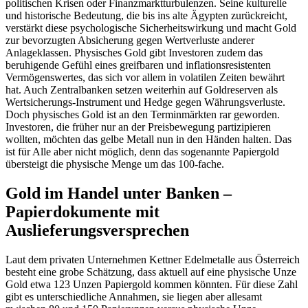
politischen Krisen oder Finanzmarktturbulenzen. Seine kulturelle
und historische Bedeutung, die bis ins alte Ägypten zurückreicht,
verstärkt diese psychologische Sicherheitswirkung und macht Gold
zur bevorzugten Absicherung gegen Wertverluste anderer
Anlageklassen. Physisches Gold gibt Investoren zudem das
beruhigende Gefühl eines greifbaren und inflationsresistenten
Vermögenswertes, das sich vor allem in volatilen Zeiten bewährt
hat. Auch Zentralbanken setzen weiterhin auf Goldreserven als
Wertsicherungs-Instrument und Hedge gegen Währungsverluste.
Doch physisches Gold ist an den Terminmärkten rar geworden.
Investoren, die früher nur an der Preisbewegung partizipieren
wollten, möchten das gelbe Metall nun in den Händen halten. Das
ist für Alle aber nicht möglich, denn das sogenannte Papiergold
übersteigt die physische Menge um das 100-fache.
Gold im Handel unter Banken –
Papierdokumente mit
Auslieferungsversprechen
Laut dem privaten Unternehmen Kettner Edelmetalle aus Österreich
besteht eine grobe Schätzung, dass aktuell auf eine physische Unze
Gold etwa 123 Unzen Papiergold kommen könnten. Für diese Zahl
gibt es unterschiedliche Annahmen, sie liegen aber allesamt