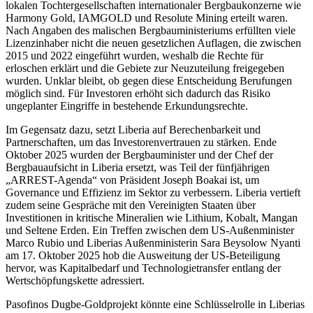
lokalen Tochtergesellschaften internationaler Bergbaukonzerne wie
Harmony Gold, IAMGOLD und Resolute Mining erteilt waren.
Nach Angaben des malischen Bergbauministeriums erfüllten viele
Lizenzinhaber nicht die neuen gesetzlichen Auflagen, die zwischen
2015 und 2022 eingeführt wurden, weshalb die Rechte für
erloschen erklärt und die Gebiete zur Neuzuteilung freigegeben
wurden. Unklar bleibt, ob gegen diese Entscheidung Berufungen
möglich sind. Für Investoren erhöht sich dadurch das Risiko
ungeplanter Eingriffe in bestehende Erkundungsrechte.
Im Gegensatz dazu, setzt Liberia auf Berechenbarkeit und
Partnerschaften, um das Investorenvertrauen zu stärken. Ende
Oktober 2025 wurden der Bergbauminister und der Chef der
Bergbauaufsicht in Liberia ersetzt, was Teil der fünfjährigen
„ARREST-Agenda“ von Präsident Joseph Boakai ist, um
Governance und Effizienz im Sektor zu verbessern. Liberia vertieft
zudem seine Gespräche mit den Vereinigten Staaten über
Investitionen in kritische Mineralien wie Lithium, Kobalt, Mangan
und Seltene Erden. Ein Treffen zwischen dem US-Außenminister
Marco Rubio und Liberias Außenministerin Sara Beysolow Nyanti
am 17. Oktober 2025 hob die Ausweitung der US-Beteiligung
hervor, was Kapitalbedarf und Technologietransfer entlang der
Wertschöpfungskette adressiert.
Pasofinos Dugbe-Goldprojekt könnte eine Schlüsselrolle in Liberias