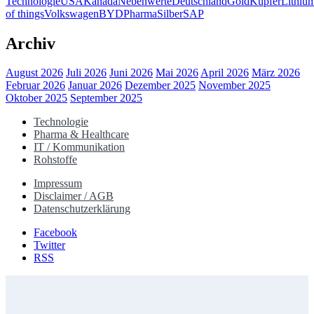
Technologie
USA
Kanada
Nebenwerte
Deutschland
Gold
Kupfer
Lithiu
of things
Volkswagen
BYD
Pharma
Silber
SAP
Archiv
August 2026
Juli 2026
Juni 2026
Mai 2026
April 2026
März 2026
Februar 2026
Januar 2026
Dezember 2025
November 2025
Oktober 2025
September 2025
Technologie
Pharma & Healthcare
IT / Kommunikation
Rohstoffe
Impressum
Disclaimer / AGB
Datenschutzerklärung
Facebook
Twitter
RSS