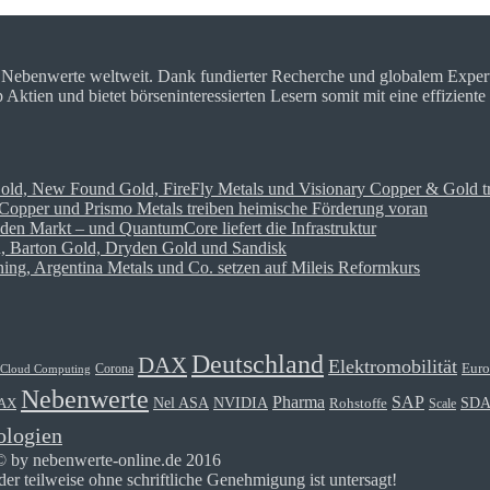
r Nebenwerte weltweit. Dank fundierter Recherche und globalem Expe
tien und bietet börseninteressierten Lesern somit mit eine effiziente
Gold, New Found Gold, FireFly Metals und Visionary Copper & Gold t
opper und Prismo Metals treiben heimische Förderung voran
den Markt – und QuantumCore liefert die Infrastruktur
on, Barton Gold, Dryden Gold und Sandisk
ng, Argentina Metals und Co. setzen auf Mileis Reformkurs
Deutschland
DAX
Elektromobilität
Euro
Corona
Cloud Computing
Nebenwerte
Pharma
SAP
Nel ASA
NVIDIA
SD
Rohstoffe
AX
Scale
ologien
© by nebenwerte-online.de 2016
r teilweise ohne schriftliche Genehmigung ist untersagt!