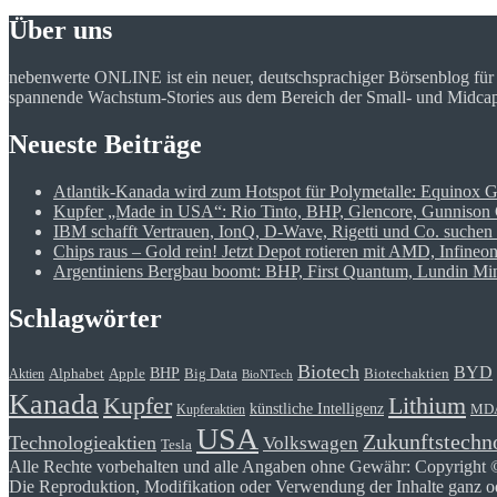
Über uns
nebenwerte ONLINE ist ein neuer, deutschsprachiger Börsenblog fü
spannende Wachstum-Stories aus dem Bereich der Small- und Midcap Ak
Neueste Beiträge
Atlantik-Kanada wird zum Hotspot für Polymetalle: Equinox 
Kupfer „Made in USA“: Rio Tinto, BHP, Glencore, Gunnison C
IBM schafft Vertrauen, IonQ, D-Wave, Rigetti und Co. suchen 
Chips raus – Gold rein! Jetzt Depot rotieren mit AMD, Infine
Argentiniens Bergbau boomt: BHP, First Quantum, Lundin Mini
Schlagwörter
Biotech
BYD
BHP
Alphabet
Apple
Big Data
Biotechaktien
Aktien
BioNTech
Kanada
Kupfer
Lithium
künstliche Intelligenz
MD
Kupferaktien
USA
Zukunftstechn
Technologieaktien
Volkswagen
Tesla
Alle Rechte vorbehalten und alle Angaben ohne Gewähr: Copyright 
Die Reproduktion, Modifikation oder Verwendung der Inhalte ganz ode