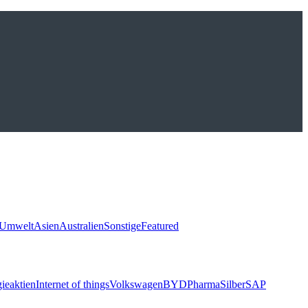
Umwelt
Asien
Australien
Sonstige
Featured
ieaktien
Internet of things
Volkswagen
BYD
Pharma
Silber
SAP