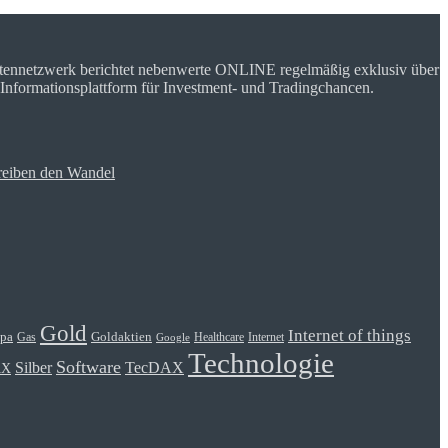
rtennetzwerk berichtet nebenwerte ONLINE regelmäßig exklusiv über
 Informationsplattform für Investment- und Tradingchancen.
reiben den Wandel
Gold
Internet of things
Goldaktien
pa
Gas
Healthcare
Internet
Google
Technologie
Software
Silber
TecDAX
AX