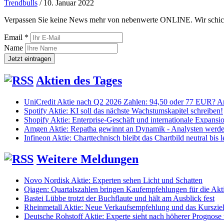
Trendbulls
/
10. Januar 2022
Verpassen Sie keine News mehr von nebenwerte ONLINE. Wir schicken
Email *
Name
Aktien des Tages
UniCredit Aktie nach Q2 2026 Zahlen: 94,50 oder 77 EUR? An
Spotify Aktie: KI soll das nächste Wachstumskapitel schreiben!
Shopify Aktie: Enterprise-Geschäft und internationale Expans
Amgen Aktie: Repatha gewinnt an Dynamik - Analysten werden
Infineon Aktie: Charttechnisch bleibt das Chartbild neutral bis l
Weitere Meldungen
Novo Nordisk Aktie: Experten sehen Licht und Schatten
Qiagen: Quartalszahlen bringen Kaufempfehlungen für die Akt
Bastei Lübbe trotzt der Buchflaute und hält am Ausblick fest
Rheinmetall Aktie: Neue Verkaufsempfehlung und das Kursziel
Deutsche Rohstoff Aktie: Experte sieht nach höherer Prognose 