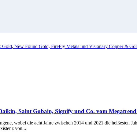
ox Gold, New Found Gold, FireFly Metals und Visionary Copper & Gol
aikin, Saint Gobain, Signify und Co. vom Megatrend N
angene, wobei die acht Jahre zwischen 2014 und 2021 die heißesten Ja
istenz von...