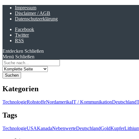
Impressum
Disclaimer / AGB
Datenschutzerklärung
Facebook
Twitter
RSS
Entdecken
Schließen
Menü
Schließen
Search
for:
Kategorien
Technologie
Rohstoffe
Nordamerika
IT / Kommunikation
Deutschland
T
Tags
Technologie
USA
Kanada
Nebenwerte
Deutschland
Gold
Kupfer
Lithiu