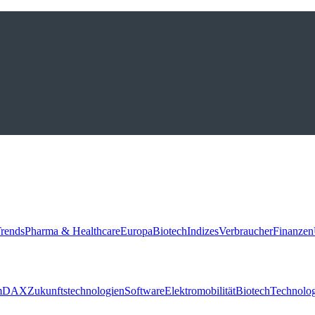
rends
Pharma & Healthcare
Europa
Biotech
Indizes
Verbraucher
Finanzen
m
DAX
Zukunftstechnologien
Software
Elektromobilität
Biotech
Technolog