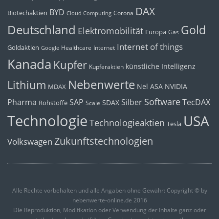
DAX
BYD
Biotechaktien
Corona
Cloud Computing
Deutschland
Gold
Elektromobilität
Europa
Gas
Internet of things
Goldaktien
Healthcare
Internet
Google
Kanada
Kupfer
künstliche Intelligenz
Kupferaktien
Nebenwerte
Lithium
Nel ASA
NVIDIA
MDAX
Software
Pharma
Silber
SAP
TecDAX
SDAX
Rohstoffe
Scale
Technologie
USA
Technologieaktien
Tesla
Zukunftstechnologien
Volkswagen
Alle Rechte vorbehalten und alle Angaben ohne Gewähr: Copyright © by
nebenwerte-online.de 2016
Die Reproduktion, Modifikation oder Verwendung der Inhalte ganz oder