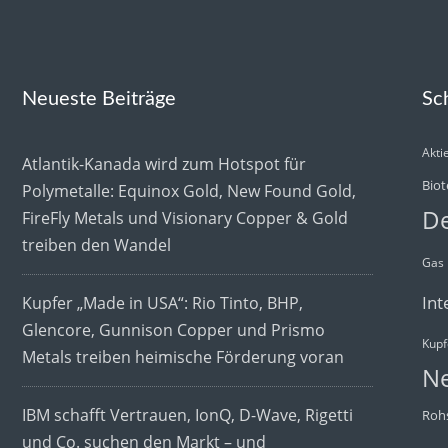
Neueste Beiträge
Sc
Akti
Atlantik-Kanada wird zum Hotspot für
Biot
Polymetalle: Equinox Gold, New Found Gold,
De
FireFly Metals und Visionary Copper & Gold
treiben den Wandel
Gas
Int
Kupfer „Made in USA“: Rio Tinto, BHP,
Glencore, Gunnison Copper und Prismo
Kupf
Metals treiben heimische Förderung voran
N
IBM schafft Vertrauen, IonQ, D-Wave, Rigetti
Rohs
und Co. suchen den Markt – und