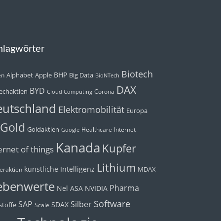
hlagwörter
Biotech
BHP
Alphabet
Apple
Big Data
en
BioNTech
DAX
BYD
echaktien
Corona
Cloud Computing
utschland
Elektromobilität
Europa
Gold
Goldaktien
Healthcare
Internet
Google
Kanada
Kupfer
ernet of things
Lithium
künstliche Intelligenz
MDAX
eraktien
ebenwerte
Pharma
Nel ASA
NVIDIA
Software
Silber
SAP
SDAX
toffe
Scale