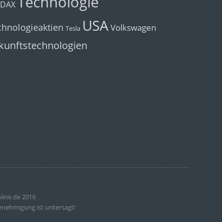
Technologie
cDAX
USA
chnologieaktien
Volkswagen
Tesla
kunftstechnologien
line.de 2016
enehmigung ist untersagt!