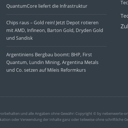
Te
QuantumCore liefert die Infrastruktur
Te
Chips raus – Gold rein! Jetzt Depot rotieren
Zu
mit AMD, Infineon, Barton Gold, Dryden Gold
und Sandisk
Argentiniens Bergbau boomt: BHP, First
Quantum, Lundin Mining, Argentina Metals
und Co. setzen auf Mileis Reformkurs
 vorbehalten und alle Angaben ohne Gewähr: Copyright © by nebenwerte-on
kation oder Verwendung der Inhalte ganz oder teilweise ohne schriftliche G