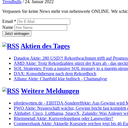
Trendbulls
/
24. Januar 2022
Verpassen Sie keine News mehr von nebenwerte ONLINE. Wir schicken
Email *
Name
Aktien des Tages
Datadog Aktie: 280 USD?! Rekordwachstum trifft auf Progno
AMD Aktie: Trotz Rekordzahlen stürzt der Kurs ab - das steckt
SOL Strategies: From a passive SOL treasury to a margin-stro
DAX: Konsolidierung nach dem Rekordhoch
Allianz Aktie: Chartbild klar bullisch - Chartanalyse
Weitere Meldungen
pferdewetten.de - EBITDA-Sondereffekte: Aus Gewinn wird Mi
PWO Aktie: Neugeschäft wächst, Gewinn bricht fast komplett 
Alphabet, Cisco, Lufthansa, SpaceX, Zalando: Was Anleger 
Rheinmetall Aktie: Kursverdopplung oder Langweiler?
Commerzbank Aktie: Aktuelle Kursziele reichen jetzt bis 46 Eu