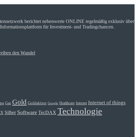
rtennetzwerk berichtet nebenwerte ONLINE regelmäßig exklusiv über
 Informationsplattform für Investment- und Tradingchancen.
reiben den Wandel
Gold
Internet of things
Goldaktien
pa
Gas
Healthcare
Internet
Google
Technologie
Software
Silber
TecDAX
AX