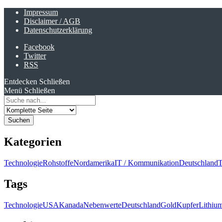
Impressum
Disclaimer / AGB
Datenschutzerklärung
Facebook
Twitter
RSS
Entdecken
Schließen
Menü
Schließen
Search
for:
Kategorien
Technologie
Rohstoffe
Nordamerika
IT / Kommunikation
Deutschland
T
Tags
Technologie
USA
Kanada
Nebenwerte
Deutschland
Gold
Kupfer
Lithiu