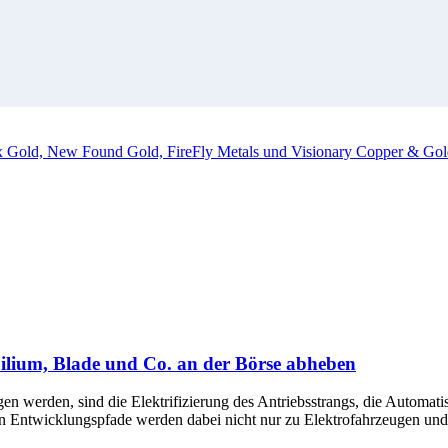
ox Gold, New Found Gold, FireFly Metals und Visionary Copper & Gol
ilium, Blade und Co. an der Börse abheben
gen werden, sind die Elektrifizierung des Antriebsstrangs, die Autom
en Entwicklungspfade werden dabei nicht nur zu Elektrofahrzeugen und