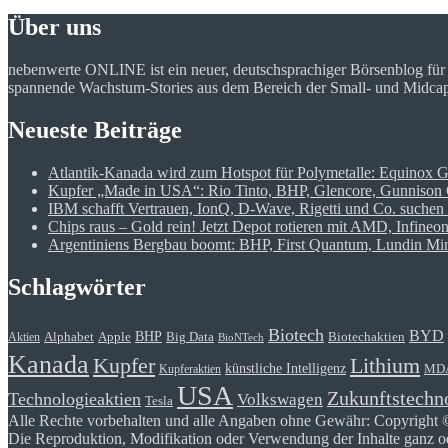
Über uns
nebenwerte ONLINE ist ein neuer, deutschsprachiger Börsenblog fü
spannende Wachstum-Stories aus dem Bereich der Small- und Midcap Ak
Neueste Beiträge
Atlantik-Kanada wird zum Hotspot für Polymetalle: Equinox 
Kupfer „Made in USA“: Rio Tinto, BHP, Glencore, Gunnison C
IBM schafft Vertrauen, IonQ, D-Wave, Rigetti und Co. suchen 
Chips raus – Gold rein! Jetzt Depot rotieren mit AMD, Infine
Argentiniens Bergbau boomt: BHP, First Quantum, Lundin Mini
Schlagwörter
Biotech
BYD
BHP
Alphabet
Apple
Big Data
Biotechaktien
Aktien
BioNTech
Kanada
Kupfer
Lithium
künstliche Intelligenz
MD
Kupferaktien
USA
Zukunftstechn
Technologieaktien
Volkswagen
Tesla
Alle Rechte vorbehalten und alle Angaben ohne Gewähr: Copyright 
Die Reproduktion, Modifikation oder Verwendung der Inhalte ganz ode