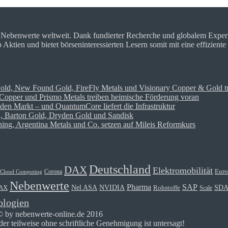
r Nebenwerte weltweit. Dank fundierter Recherche und globalem Expe
tien und bietet börseninteressierten Lesern somit mit eine effiziente
Gold, New Found Gold, FireFly Metals und Visionary Copper & Gold t
opper und Prismo Metals treiben heimische Förderung voran
den Markt – und QuantumCore liefert die Infrastruktur
on, Barton Gold, Dryden Gold und Sandisk
ng, Argentina Metals und Co. setzen auf Mileis Reformkurs
Deutschland
DAX
Elektromobilität
Euro
Corona
Cloud Computing
Nebenwerte
Pharma
SAP
Nel ASA
NVIDIA
SD
Rohstoffe
AX
Scale
ologien
© by nebenwerte-online.de 2016
r teilweise ohne schriftliche Genehmigung ist untersagt!