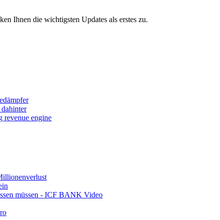
 Ihnen die wichtigsten Updates als erstes zu.
sedämpfer
 dahinter
ng revenue engine
llionenverlust
ein
wissen müssen - ICF BANK Video
ro