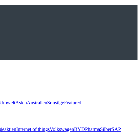
Umwelt
Asien
Australien
Sonstige
Featured
ieaktien
Internet of things
Volkswagen
BYD
Pharma
Silber
SAP