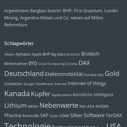
Argentiniens Bergbau boomt: BHP, First Quantum, Lundin
Mining, Argentina Metals und Co. setzen auf Mileis
Reformkurs
Schlagwörter
Biotech
BHP
Alphabet
Apple
Big Data
Aktien
BioNTech
DAX
BYD
Biotechaktien
Corona
Cloud Computing
Deutschland
Gold
Elektromobilität
Europa
Gas
Internet of things
Goldaktien
Healthcare
Internet
Google
Kanada
Kupfer
künstliche Intelligenz
Kupferaktien
Nebenwerte
Lithium
Nel ASA
NVIDIA
MDAX
Software
Pharma
Silber
SAP
TecDAX
SDAX
Rohstoffe
Scale
Technologie
USA