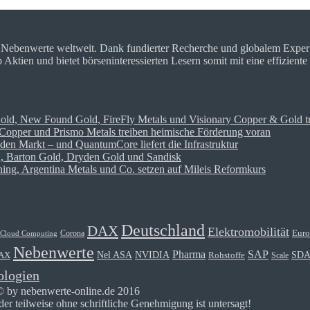
r Nebenwerte weltweit. Dank fundierter Recherche und globalem Expe
tien und bietet börseninteressierten Lesern somit mit eine effiziente
Gold, New Found Gold, FireFly Metals und Visionary Copper & Gold t
opper und Prismo Metals treiben heimische Förderung voran
den Markt – und QuantumCore liefert die Infrastruktur
on, Barton Gold, Dryden Gold und Sandisk
ng, Argentina Metals und Co. setzen auf Mileis Reformkurs
Deutschland
DAX
Elektromobilität
Euro
Corona
Cloud Computing
Nebenwerte
Pharma
SAP
Nel ASA
NVIDIA
SD
Rohstoffe
AX
Scale
ologien
© by nebenwerte-online.de 2016
r teilweise ohne schriftliche Genehmigung ist untersagt!