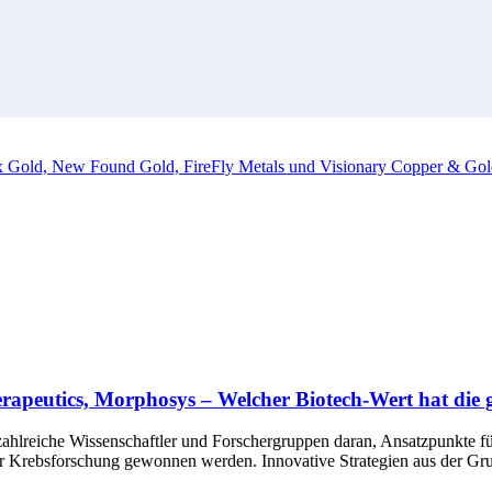
ox Gold, New Found Gold, FireFly Metals und Visionary Copper & Gol
rapeutics, Morphosys – Welcher Biotech-Wert hat die
ahlreiche Wissenschaftler und Forschergruppen daran, Ansatzpunkte f
der Krebsforschung gewonnen werden. Innovative Strategien aus der G