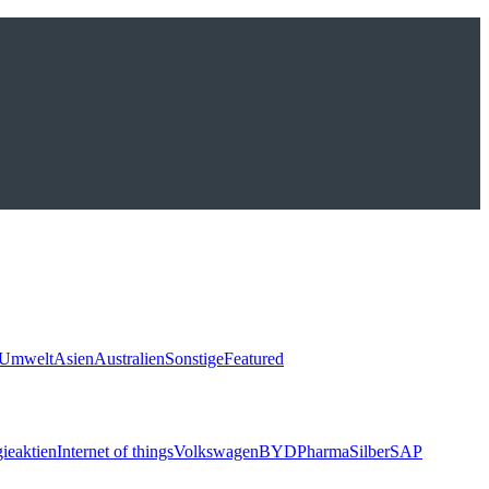
Umwelt
Asien
Australien
Sonstige
Featured
ieaktien
Internet of things
Volkswagen
BYD
Pharma
Silber
SAP