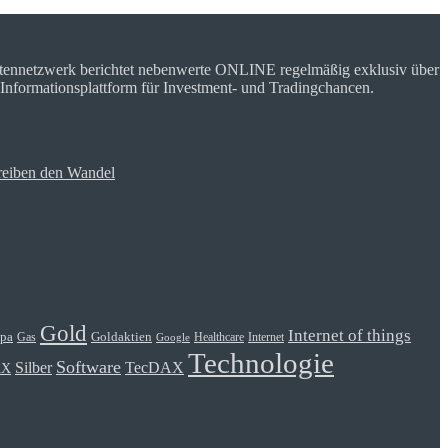
rtennetzwerk berichtet nebenwerte ONLINE regelmäßig exklusiv über
 Informationsplattform für Investment- und Tradingchancen.
reiben den Wandel
Gold
Internet of things
Goldaktien
pa
Gas
Healthcare
Internet
Google
Technologie
Software
Silber
TecDAX
AX