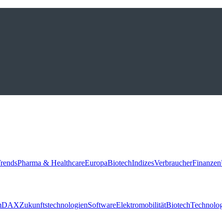
rends
Pharma & Healthcare
Europa
Biotech
Indizes
Verbraucher
Finanzen
m
DAX
Zukunftstechnologien
Software
Elektromobilität
Biotech
Technolog