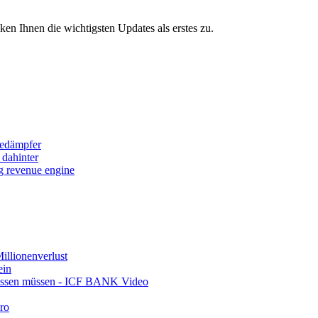
 Ihnen die wichtigsten Updates als erstes zu.
sedämpfer
 dahinter
ng revenue engine
llionenverlust
ein
wissen müssen - ICF BANK Video
ro