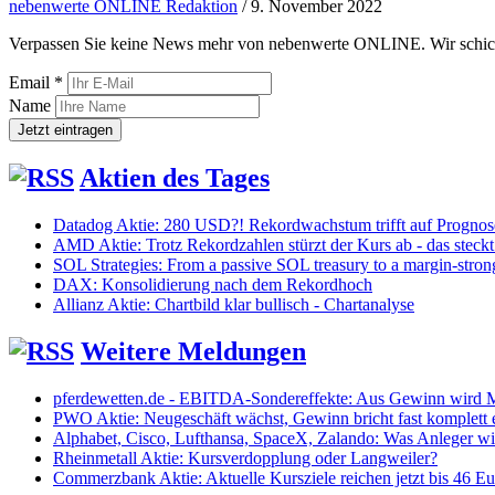
nebenwerte ONLINE Redaktion
/
9. November 2022
Verpassen Sie keine News mehr von nebenwerte ONLINE. Wir schicken
Email *
Name
Aktien des Tages
Datadog Aktie: 280 USD?! Rekordwachstum trifft auf Progno
AMD Aktie: Trotz Rekordzahlen stürzt der Kurs ab - das steckt
SOL Strategies: From a passive SOL treasury to a margin-stro
DAX: Konsolidierung nach dem Rekordhoch
Allianz Aktie: Chartbild klar bullisch - Chartanalyse
Weitere Meldungen
pferdewetten.de - EBITDA-Sondereffekte: Aus Gewinn wird Mi
PWO Aktie: Neugeschäft wächst, Gewinn bricht fast komplett 
Alphabet, Cisco, Lufthansa, SpaceX, Zalando: Was Anleger 
Rheinmetall Aktie: Kursverdopplung oder Langweiler?
Commerzbank Aktie: Aktuelle Kursziele reichen jetzt bis 46 Eu