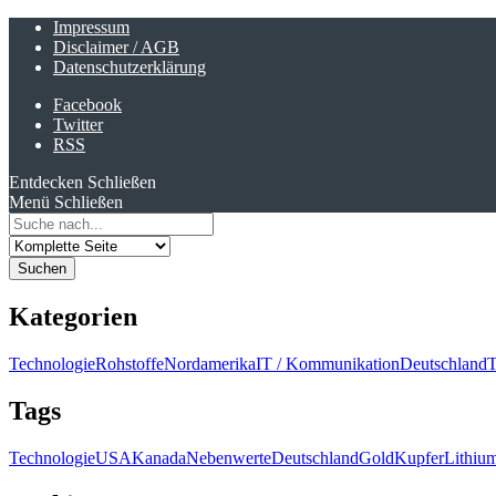
Impressum
Disclaimer / AGB
Datenschutzerklärung
Facebook
Twitter
RSS
Entdecken
Schließen
Menü
Schließen
Search
for:
Kategorien
Technologie
Rohstoffe
Nordamerika
IT / Kommunikation
Deutschland
T
Tags
Technologie
USA
Kanada
Nebenwerte
Deutschland
Gold
Kupfer
Lithiu