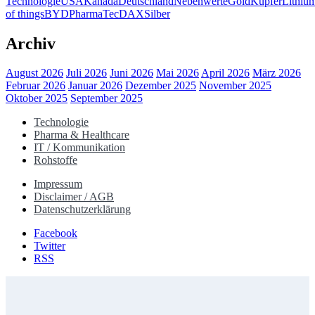
Technologie
USA
Kanada
Deutschland
Nebenwerte
Gold
Kupfer
Lithiu
of things
BYD
Pharma
TecDAX
Silber
Archiv
August 2026
Juli 2026
Juni 2026
Mai 2026
April 2026
März 2026
Februar 2026
Januar 2026
Dezember 2025
November 2025
Oktober 2025
September 2025
Technologie
Pharma & Healthcare
IT / Kommunikation
Rohstoffe
Impressum
Disclaimer / AGB
Datenschutzerklärung
Facebook
Twitter
RSS