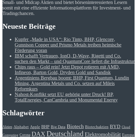
Small- und Midcap Aktien und bietet börseninteressierten Lesern
somit mit eine effiziente Informationsplattform für Investment- und
Tradingchancen.
Neueste Beiträge
Kupfer „Made in USA“: Rio Tinto, BHP, Glencore,
Gunnison Copper und Prismo Metals treiben heimische
Förderung voran
IBM schafft Vertrauen, IonQ, D-Wave, Rigetti und Co.
suchen den Markt – und QuantumCore liefert die Infrastruktur
Chips raus – Gold rein! Jetzt Depot rotieren mit AMD,
Infineon, Barton Gold, Dryden Gold und Sandisk
Argentiniens Bergbau boomt: BHP, First Quantum, Lundin
Mining, Argentina Metals und Co. setzen auf Mileis
Reformkurs
Nahost-Konflikt setzt EU gehörig unter Druck! BP,
TotalEnergies, CanCambria und Monumental Energy
Schlagwörter
Biotech
BYD
BHP
Alphabet
Apple
Big Data
Biotechaktien
Aktien
Cloud
Deutschland
DAX
Elektromobilität
Europa
Corona
Computing