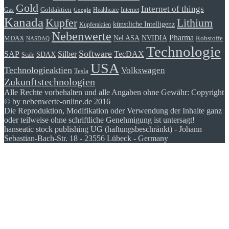
Gold
Internet of things
Goldaktien
Gas
Healthcare
Internet
Google
Kanada
Kupfer
Lithium
künstliche Intelligenz
Kupferaktien
Nebenwerte
Pharma
Nel ASA
NVIDIA
Rohstoffe
MDAX
NASDAQ
Technologie
Software
SAP
Silber
TecDAX
SDAX
Scale
USA
Technologieaktien
Volkswagen
Tesla
Zukunftstechnologien
Alle Rechte vorbehalten und alle Angaben ohne Gewähr: Copyright
© by nebenwerte-online.de 2016
Die Reproduktion, Modifikation oder Verwendung der Inhalte ganz
oder teilweise ohne schriftliche Genehmigung ist untersagt!
hanseatic stock publishing UG (haftungsbeschränkt) - Johann
Sebastian-Bach-Str. 18 - 23556 Lübeck - Germany