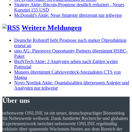
Strategy Aktie: Bitcoin-Prognose deutlich reduziert - Neues
Kursziel 155 USD
McDonald's Aktie: Neue Strategie überzeugt nur teilweise
Weitere Meldungen
Deutsche Rohstoff hebt Prognose nach starker Ölproduktion
erneut an
sino AG: Pinegrove Opportunity Partners übernimmt HSBC-
Paket
BioNTech Aktie: 2 Analysten sehen nach Zahlen weiter
Potenzial
Mutares übernimmt Cabrioverdeck-Spezialisten CTS von
Magna
Novo Nordisk Aktie: Quartalszahlen überzeugen Anleger und
Analysten nur teilweise
Über uns
nebenwerte ONLINE ist ein neuer, deutschsprachiger Börsenblog
für Nebenwerte weltweit. Dank fundierter Recherche und globalem
Expertennetzwerk berichtet nebenwerte ONLINE regelmäßig
exklusiv über spannende Wachstum-Stories aus dem Bereich der