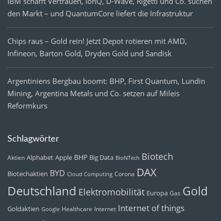
IBM schafft Vertrauen, IonQ, D-Wave, Rigetti und Co. suchen
den Markt – und QuantumCore liefert die Infrastruktur
Chips raus – Gold rein! Jetzt Depot rotieren mit AMD,
Infineon, Barton Gold, Dryden Gold und Sandisk
Argentiniens Bergbau boomt: BHP, First Quantum, Lundin
Mining, Argentina Metals und Co. setzen auf Mileis
Reformkurs
Schlagwörter
Biotech
BHP
Alphabet
Apple
Big Data
Aktien
BioNTech
DAX
BYD
Biotechaktien
Corona
Cloud Computing
Deutschland
Gold
Elektromobilität
Europa
Gas
Internet of things
Goldaktien
Healthcare
Internet
Google