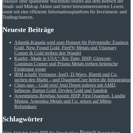
exklusiv über spannende Wachstum-Stories aus dem Bereich der
Small- und Midcap Aktien und bietet börseninteressierten Lesern
somit mit eine effiziente Informationsplattform für Investment- und
Tradingchancen.
Neueste Beiträge
Atlantik-Kanada wird zum Hotspot für Polymetalle: Equinox
Gold, New Found Gold, FireFly Metals und Visionary
Copper & Gold treiben den Wandel
Kupfer „Made in USA“: Rio Tinto, BHP, Glencore,
Gunnison Copper und Prismo Metals treiben heimische
Förderung voran
IBM schafft Vertrauen, IonQ, D-Wave, Rigetti und Co.
suchen den Markt – und QuantumCore liefert die Infrastruktur
Chips raus – Gold rein! Jetzt Depot rotieren mit AMD,
Infineon, Barton Gold, Dryden Gold und Sandisk
Argentiniens Bergbau boomt: BHP, First Quantum, Lundin
Mining, Argentina Metals und Co. setzen auf Mileis
Reformkurs
Schlagwörter
Biotech
BHP
Alphabet
Apple
Big Data
Biotechaktien
Aktien
BioNTech