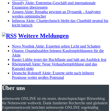
Shopify Aktie: Enterprise-Geschäft und internationale
Expansion überzeugen
Amgen Aktie: Repatha gewinnt an Dynamik - Analysten
werden optimistischer
Infineon Aktie: Charttechnisch bleibt das Chartbild neutral bis
leicht bärisch
Weitere Meldungen
Novo Nordisk Aktie: Experten sehen Licht und Schatten
Qiagen: Quartalszahlen bringen Kaufempfehlungen für die
Aktie
Bastei Lübbe trotzt der Buchflaute und hält am Ausblick fest
Rheinmetall Aktie: Neue Verkaufsempfehlung und das
Kursziel sinkt
Deutsche Rohstoff Aktie: Experte sieht nach höherer
Prognose weiter großes Potenzial
Über uns
nebenwerte ONLINE ist ein neuer, deutschsprachiger Börsenblog
für Nebenwerte weltweit. Dank fundierter Recherche und globalem
Expertennetzwerk berichtet nebenwerte ONLINE regelmäßig