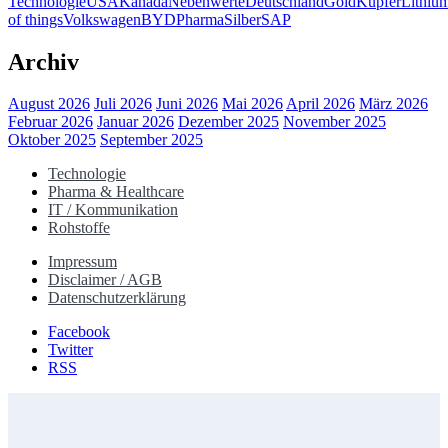
Technologie
USA
Kanada
Nebenwerte
Deutschland
Gold
Kupfer
Lithiu
of things
Volkswagen
BYD
Pharma
Silber
SAP
Archiv
August 2026
Juli 2026
Juni 2026
Mai 2026
April 2026
März 2026
Februar 2026
Januar 2026
Dezember 2025
November 2025
Oktober 2025
September 2025
Technologie
Pharma & Healthcare
IT / Kommunikation
Rohstoffe
Impressum
Disclaimer / AGB
Datenschutzerklärung
Facebook
Twitter
RSS