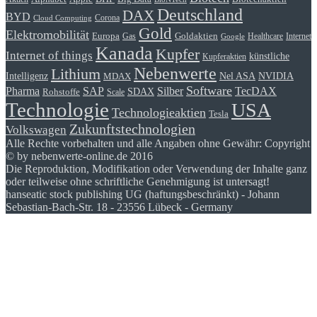
Deutschland
DAX
BYD
Corona
Cloud Computing
Gold
Elektromobilität
Goldaktien
Europa
Gas
Healthcare
Internet
Google
Kanada
Kupfer
Internet of things
künstliche
Kupferaktien
Nebenwerte
Lithium
Intelligenz
Nel ASA
NVIDIA
MDAX
Software
Pharma
Silber
SAP
TecDAX
SDAX
Rohstoffe
Scale
Technologie
USA
Technologieaktien
Tesla
Zukunftstechnologien
Volkswagen
Alle Rechte vorbehalten und alle Angaben ohne Gewähr: Copyright
© by nebenwerte-online.de 2016
Die Reproduktion, Modifikation oder Verwendung der Inhalte ganz
oder teilweise ohne schriftliche Genehmigung ist untersagt!
hanseatic stock publishing UG (haftungsbeschränkt) - Johann
Sebastian-Bach-Str. 18 - 23556 Lübeck - Germany