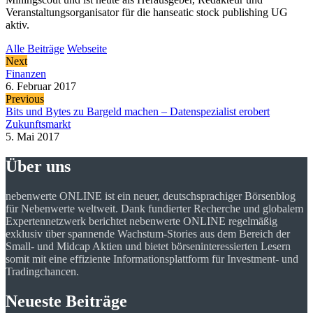
Veranstaltungsorganisator für die hanseatic stock publishing UG
aktiv.
Alle Beiträge
Webseite
Next
Finanzen
6. Februar 2017
Previous
Bits und Bytes zu Bargeld machen – Datenspezialist erobert
Zukunftsmarkt
5. Mai 2017
Über uns
nebenwerte ONLINE ist ein neuer, deutschsprachiger Börsenblog
für Nebenwerte weltweit. Dank fundierter Recherche und globalem
Expertennetzwerk berichtet nebenwerte ONLINE regelmäßig
exklusiv über spannende Wachstum-Stories aus dem Bereich der
Small- und Midcap Aktien und bietet börseninteressierten Lesern
somit mit eine effiziente Informationsplattform für Investment- und
Tradingchancen.
Neueste Beiträge