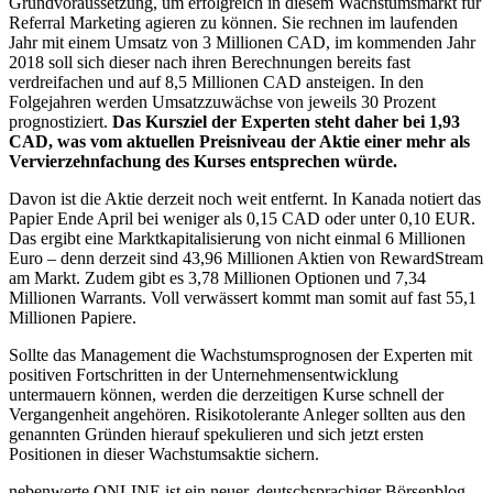
Grundvoraussetzung, um erfolgreich in diesem Wachstumsmarkt für
Referral Marketing agieren zu können. Sie rechnen im laufenden
Jahr mit einem Umsatz von 3 Millionen CAD, im kommenden Jahr
2018 soll sich dieser nach ihren Berechnungen bereits fast
verdreifachen und auf 8,5 Millionen CAD ansteigen. In den
Folgejahren werden Umsatzzuwächse von jeweils 30 Prozent
prognostiziert.
Das Kursziel der Experten steht daher bei 1,93
CAD, was vom aktuellen Preisniveau der Aktie einer mehr als
Vervierzehnfachung des Kurses entsprechen würde.
Davon ist die Aktie derzeit noch weit entfernt. In Kanada notiert das
Papier Ende April bei weniger als 0,15 CAD oder unter 0,10 EUR.
Das ergibt eine Marktkapitalisierung von nicht einmal 6 Millionen
Euro – denn derzeit sind 43,96 Millionen Aktien von RewardStream
am Markt. Zudem gibt es 3,78 Millionen Optionen und 7,34
Millionen Warrants. Voll verwässert kommt man somit auf fast 55,1
Millionen Papiere.
Sollte das Management die Wachstumsprognosen der Experten mit
positiven Fortschritten in der Unternehmensentwicklung
untermauern können, werden die derzeitigen Kurse schnell der
Vergangenheit angehören. Risikotolerante Anleger sollten aus den
genannten Gründen hierauf spekulieren und sich jetzt ersten
Positionen in dieser Wachstumsaktie sichern.
nebenwerte ONLINE ist ein neuer, deutschsprachiger Börsenblog