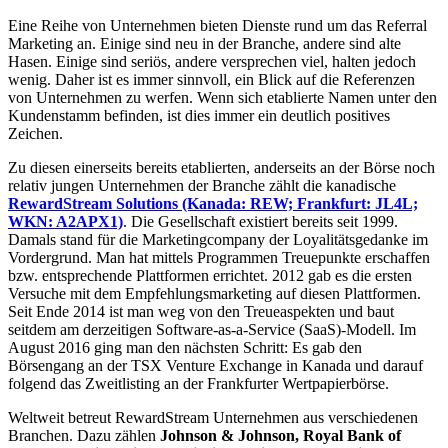
Eine Reihe von Unternehmen bieten Dienste rund um das Referral
Marketing an. Einige sind neu in der Branche, andere sind alte
Hasen. Einige sind seriös, andere versprechen viel, halten jedoch
wenig. Daher ist es immer sinnvoll, ein Blick auf die Referenzen
von Unternehmen zu werfen. Wenn sich etablierte Namen unter den
Kundenstamm befinden, ist dies immer ein deutlich positives
Zeichen.
Zu diesen einerseits bereits etablierten, anderseits an der Börse noch
relativ jungen Unternehmen der Branche zählt die kanadische
RewardStream Solutions (Kanada: REW; Frankfurt: JL4L;
WKN:
A2APX1)
. Die Gesellschaft existiert bereits seit 1999.
Damals stand für die Marketingcompany der Loyalitätsgedanke im
Vordergrund. Man hat mittels Programmen Treuepunkte erschaffen
bzw. entsprechende Plattformen errichtet. 2012 gab es die ersten
Versuche mit dem Empfehlungsmarketing auf diesen Plattformen.
Seit Ende 2014 ist man weg von den Treueaspekten und baut
seitdem am derzeitigen Software-as-a-Service (SaaS)-Modell. Im
August 2016 ging man den nächsten Schritt: Es gab den
Börsengang an der TSX Venture Exchange in Kanada und darauf
folgend das Zweitlisting an der Frankfurter Wertpapierbörse.
Weltweit betreut RewardStream Unternehmen aus verschiedenen
Branchen. Dazu zählen
Johnson & Johnson, Royal Bank of