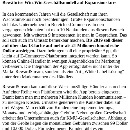
Bewährtes Win-Win-Geschäftsmodell auf Expansionskurs
In den kommenden Jahren will die Gesellschaft nun ihren
Wachstumskurs noch beschleunigen. Große Expansionschancen
sieht das Unternehmen im Bereich e-Commerce. In den
vergangenen Monaten hat man 10 Neukunden aus diesem Bereich
gewonnen. Mit weiteren 9 Interessenten ist man in Gesprächen. Das
soll sich auch im Umsatz bemerkbar machen.
Bis 2019 soll dieser
auf über das 13-fache auf mehr als 21 Millionen kanadische
Dollar ansteigen.
Dazu beitragen soll eine proprietäre App, die
leicht auf E-Commerce-Plattformen integriert werden kann. So
können Online-Händler in wenigen Augenblicken ihr Marketing
verbessern. Die Integration der App erfolgt dabei nicht unter der
Marke RewardStream, sondern als eine Art „White Label Lösung“
unter dem Markennamen des Händlers.
RewardStream kann auf diese Weise unzählige Händler ansprechen.
Auf einer Reihe von Plattformen wird die App bereits eingesetzt.
Damit kann man mit mehreren Millionen Kunden kommunizieren –
zu niedrigen Kosten. Umsätze generieren die Kanadier dabei auf
drei Wegen: Man erhält von Kunden eine Implementierungs-,
Monats- und erfolgsabhängige Gebühr. Neben großen Gesellschaft
arbeitet das Unternehmen auch für KMU-Gesellschaften. Abhängig
von der Größe liegen die monatlichen Gebühren zwischen 99 Dollar
und 10.000 Dollar. Für jeden neuen Kunden gibt es ein