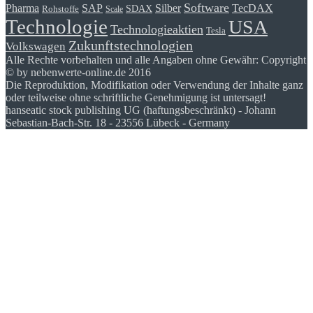
Software
Pharma
Silber
SAP
TecDAX
SDAX
Rohstoffe
Scale
Technologie
USA
Technologieaktien
Tesla
Zukunftstechnologien
Volkswagen
Alle Rechte vorbehalten und alle Angaben ohne Gewähr: Copyright
© by nebenwerte-online.de 2016
Die Reproduktion, Modifikation oder Verwendung der Inhalte ganz
oder teilweise ohne schriftliche Genehmigung ist untersagt!
hanseatic stock publishing UG (haftungsbeschränkt) - Johann
Sebastian-Bach-Str. 18 - 23556 Lübeck - Germany