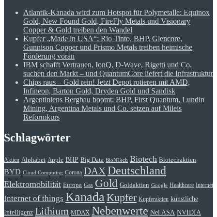
Atlantik-Kanada wird zum Hotspot für Polymetalle: Equinox
Gold, New Found Gold, FireFly Metals und Visionary
Copper & Gold treiben den Wandel
Kupfer „Made in USA“: Rio Tinto, BHP, Glencore,
Gunnison Copper und Prismo Metals treiben heimische
Förderung voran
IBM schafft Vertrauen, IonQ, D-Wave, Rigetti und Co.
suchen den Markt – und QuantumCore liefert die Infrastruktur
Chips raus – Gold rein! Jetzt Depot rotieren mit AMD,
Infineon, Barton Gold, Dryden Gold und Sandisk
Argentiniens Bergbau boomt: BHP, First Quantum, Lundin
Mining, Argentina Metals und Co. setzen auf Mileis
Reformkurs
Schlagwörter
Biotech
BHP
Alphabet
Apple
Big Data
Biotechaktien
Aktien
BioNTech
Deutschland
DAX
BYD
Corona
Cloud Computing
Gold
Elektromobilität
Goldaktien
Europa
Gas
Healthcare
Internet
Google
Kanada
Kupfer
Internet of things
künstliche
Kupferaktien
Nebenwerte
Lithium
Intelligenz
Nel ASA
NVIDIA
MDAX