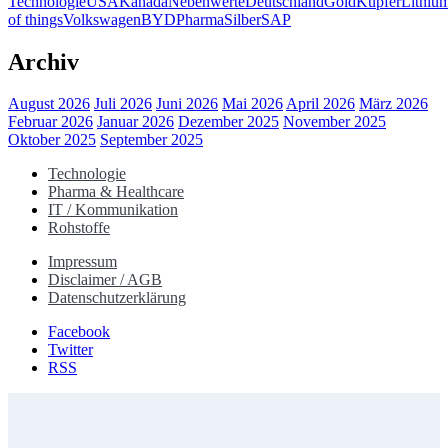
Technologie
USA
Kanada
Nebenwerte
Deutschland
Gold
Kupfer
Lithiu
of things
Volkswagen
BYD
Pharma
Silber
SAP
Archiv
August 2026
Juli 2026
Juni 2026
Mai 2026
April 2026
März 2026
Februar 2026
Januar 2026
Dezember 2025
November 2025
Oktober 2025
September 2025
Technologie
Pharma & Healthcare
IT / Kommunikation
Rohstoffe
Impressum
Disclaimer / AGB
Datenschutzerklärung
Facebook
Twitter
RSS