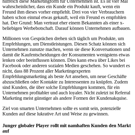
hilfreich diese Marketingform für Unternehmen ist. Es ist vier Mal
wahrscheinlicher, dass ein Kunde ein Produkt kauft, wenn ein
Freund ihm dieses vorher empfiehlt. Drei von vier Verbrauchern
haben schon einmal etwas gekauft, weil ein Freund es empfohlen
hat. Der Grund: Man vertraut eher einem Bekannten als einer x-
beliebigen Werbebotschaft. Darauf können Unternehmen aufbauen.
Millionen von Gesprächen drehen sich täglich um Produkte, um
Empfehlungen, um Dienstleistungen. Diesen Schatz können sich
Unternehmen zunutze machen, wenn sie diese Konversationen und
damit die Kaufentscheidungen der Konsumenten wenigstens etwas
lenken oder beeinflussen können. Dies kann etwa über Likes bei
Facebook oder anderen sozialen Medien geschehen. So wundert es
nicht, dass 88 Prozent aller Marketingexperten
Empfehlungsmarketing als beste Art ansehen, um neue Geschäfte
abzuschließen oder Kontakte zu Interessenten zu knüpfen. Zudem
sind Kunden, die über solche Empfehlungen kommen, für ein
Unternehmen profitabler und auch loyaler. Nicht zuletzt ist Referral
Marketing meist günstiger als andere Formen der Kundenakquise.
Ziel von smarten Unternehmen sollte es somit sein, potenzielle
Kunden auf diese lukrative Art und Weise zu gewinnen.
Junger globaler Player rollt mit namhaften Kunden den Markt
auf