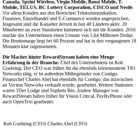
Canada, Sprint Wireless, Virgin Mobile, Boost Mobile, T-
Mobile, TELUS, BC Lottery Corporation, CISCO und Nestle
.
Vor allem Kunden aus den Bereichen Telekommunikation,
Finanzen, Einzelhandel und E-Commerce werden angesprochen.
Insgesamt sind die Kanadier derzeit in fast 40 Ländern aktiv. 20
Mitarbeiter an zwei Standorten kümmern sich um die Kunden. 2016
machte das Unternehmen einen Umsatz von 1,64 Millionen Dollar.
Die Bruttomarge liegt bei 60 Prozent und hat in den vergangenen 18
Monaten klar zugenommen.
Die Macher hinter RewardStream haben eine Menge
Erfahrung in der Branche.
Chef des Unternehmens ist Rob
Goehring. Der CEO war früher für die ebenfalls börsennotierte TIO
Networks tätig, er ist außerdem Mitbegründer von Contigo.
Finanzchef Charles Abel hat ebenfalls für Contigo, das inzwischen
an Vecima Networks verkauft wurde, gearbeitet. Weitere Stationen
waren 3Tier Lodge und Sophiris Bio. Andere Manager von
RewardStream haben früher für Vision Critical, PayByPhone oder
auch OpenText gearbeitet.
Rob Goehring (CEO)
Charles Abel (CFO)