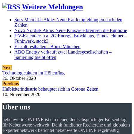
Weitere Meldungen
Suss MicroTec Aktie: Neue Kaufempfehlungen nach den
Zahlen
Novo Nordisk Aktie: Neue Kursziele bremsen die Euphorie
HV-Kalender: u.a. 2G Energy, Brockhaus, Elmos, elumeo,
Funkwerk, stock3
Eiskalt festhalten - Börse München
ABO Energy verkauft zwei Landesgesellschaften –
Sanierung bleibt offen
Next
Technologieaktien im Höhenflug
26. Oktober 2020
Previous
Halbleiterindustrie behauptet sich in Corona Zeiten
10. November 2020
Über uns
nebenwerte ONLINE ist ein neuer, deutschsprachiger Börsenblog
für Nebenwerte weltweit. Dank fundierter Recherche und globalem
Expertennetzwerk berichtet nebenwerte ONLINE regelmäßig