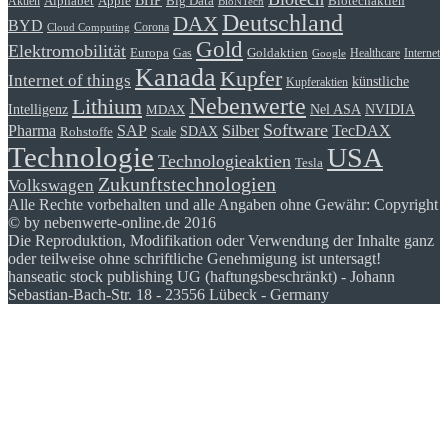
BHP
Alphabet
Apple
Big Data
Biotechaktien
Aktien
BioNTech
Deutschland
DAX
BYD
Corona
Cloud Computing
Gold
Elektromobilität
Goldaktien
Europa
Gas
Healthcare
Internet
Google
Kanada
Kupfer
Internet of things
künstliche
Kupferaktien
Nebenwerte
Lithium
Intelligenz
Nel ASA
NVIDIA
MDAX
Software
Pharma
Silber
SAP
TecDAX
SDAX
Rohstoffe
Scale
Technologie
USA
Technologieaktien
Tesla
Zukunftstechnologien
Volkswagen
Alle Rechte vorbehalten und alle Angaben ohne Gewähr: Copyright
© by nebenwerte-online.de 2016
Die Reproduktion, Modifikation oder Verwendung der Inhalte ganz
oder teilweise ohne schriftliche Genehmigung ist untersagt!
hanseatic stock publishing UG (haftungsbeschränkt) - Johann
Sebastian-Bach-Str. 18 - 23556 Lübeck - Germany