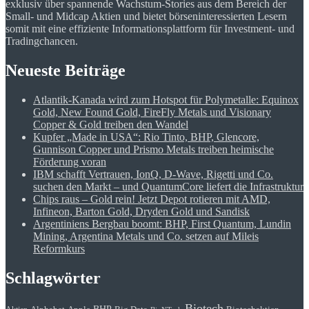
exklusiv über spannende Wachstum-Stories aus dem Bereich der
Small- und Midcap Aktien und bietet börseninteressierten Lesern
somit mit eine effiziente Informationsplattform für Investment- und
Tradingchancen.
Neueste Beiträge
Atlantik-Kanada wird zum Hotspot für Polymetalle: Equinox
Gold, New Found Gold, FireFly Metals und Visionary
Copper & Gold treiben den Wandel
Kupfer „Made in USA“: Rio Tinto, BHP, Glencore,
Gunnison Copper und Prismo Metals treiben heimische
Förderung voran
IBM schafft Vertrauen, IonQ, D-Wave, Rigetti und Co.
suchen den Markt – und QuantumCore liefert die Infrastruktur
Chips raus – Gold rein! Jetzt Depot rotieren mit AMD,
Infineon, Barton Gold, Dryden Gold und Sandisk
Argentiniens Bergbau boomt: BHP, First Quantum, Lundin
Mining, Argentina Metals und Co. setzen auf Mileis
Reformkurs
Schlagwörter
Biotech