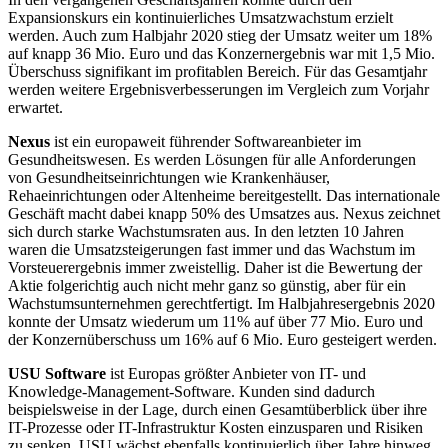
Expansionskurs ein kontinuierliches Umsatzwachstum erzielt
werden. Auch zum Halbjahr 2020 stieg der Umsatz weiter um 18%
auf knapp 36 Mio. Euro und das Konzernergebnis war mit 1,5 Mio.
Überschuss signifikant im profitablen Bereich. Für das Gesamtjahr
werden weitere Ergebnisverbesserungen im Vergleich zum Vorjahr
erwartet.
Nexus
ist ein europaweit führender Softwareanbieter im
Gesundheitswesen. Es werden Lösungen für alle Anforderungen
von Gesundheitseinrichtungen wie Krankenhäuser,
Rehaeinrichtungen oder Altenheime bereitgestellt. Das internationale
Geschäft macht dabei knapp 50% des Umsatzes aus. Nexus zeichnet
sich durch starke Wachstumsraten aus. In den letzten 10 Jahren
waren die Umsatzsteigerungen fast immer und das Wachstum im
Vorsteuerergebnis immer zweistellig. Daher ist die Bewertung der
Aktie folgerichtig auch nicht mehr ganz so günstig, aber für ein
Wachstumsunternehmen gerechtfertigt. Im Halbjahresergebnis 2020
konnte der Umsatz wiederum um 11% auf über 77 Mio. Euro und
der Konzernüberschuss um 16% auf 6 Mio. Euro gesteigert werden.
USU Software
ist Europas größter Anbieter von IT- und
Knowledge-Management-Software. Kunden sind dadurch
beispielsweise in der Lage, durch einen Gesamtüberblick über ihre
IT-Prozesse oder IT-Infrastruktur Kosten einzusparen und Risiken
zu senken. USU wächst ebenfalls kontinuierlich über Jahre hinweg