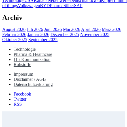
Technologie
USA
Kanada
Nebenwerte
Deutschland
Gold
Kupfer
Lithiu
of things
Volkswagen
BYD
Pharma
Silber
SAP
Archiv
August 2026
Juli 2026
Juni 2026
Mai 2026
April 2026
März 2026
Februar 2026
Januar 2026
Dezember 2025
November 2025
Oktober 2025
September 2025
Technologie
Pharma & Healthcare
IT / Kommunikation
Rohstoffe
Impressum
Disclaimer / AGB
Datenschutzerklärung
Facebook
Twitter
RSS