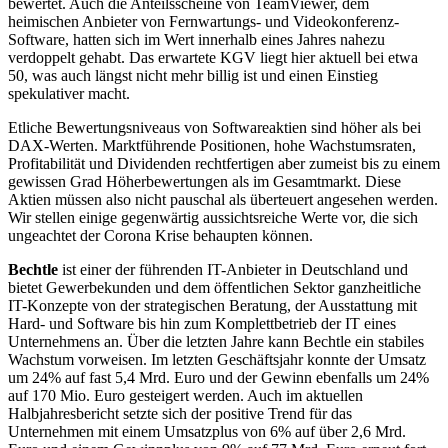
bewertet. Auch die Anteilsscheine von TeamViewer, dem
heimischen Anbieter von Fernwartungs- und Videokonferenz-
Software, hatten sich im Wert innerhalb eines Jahres nahezu
verdoppelt gehabt. Das erwartete KGV liegt hier aktuell bei etwa
50, was auch längst nicht mehr billig ist und einen Einstieg
spekulativer macht.
Etliche Bewertungsniveaus von Softwareaktien sind höher als bei
DAX-Werten. Marktführende Positionen, hohe Wachstumsraten,
Profitabilität und Dividenden rechtfertigen aber zumeist bis zu einem
gewissen Grad Höherbewertungen als im Gesamtmarkt. Diese
Aktien müssen also nicht pauschal als überteuert angesehen werden.
Wir stellen einige gegenwärtig aussichtsreiche Werte vor, die sich
ungeachtet der Corona Krise behaupten können.
Bechtle
ist einer der führenden IT-Anbieter in Deutschland und
bietet Gewerbekunden und dem öffentlichen Sektor ganzheitliche
IT-Konzepte von der strategischen Beratung, der Ausstattung mit
Hard- und Software bis hin zum Komplettbetrieb der IT eines
Unternehmens an. Über die letzten Jahre kann Bechtle ein stabiles
Wachstum vorweisen. Im letzten Geschäftsjahr konnte der Umsatz
um 24% auf fast 5,4 Mrd. Euro und der Gewinn ebenfalls um 24%
auf 170 Mio. Euro gesteigert werden. Auch im aktuellen
Halbjahresbericht setzte sich der positive Trend für das
Unternehmen mit einem Umsatzplus von 6% auf über 2,6 Mrd.