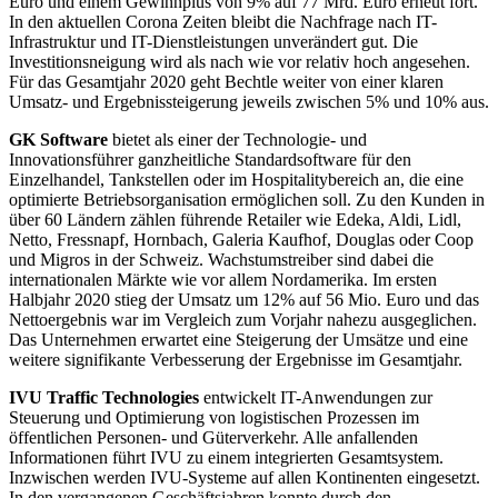
Euro und einem Gewinnplus von 9% auf 77 Mrd. Euro erneut fort.
In den aktuellen Corona Zeiten bleibt die Nachfrage nach IT-
Infrastruktur und IT-Dienstleistungen unverändert gut. Die
Investitionsneigung wird als nach wie vor relativ hoch angesehen.
Für das Gesamtjahr 2020 geht Bechtle weiter von einer klaren
Umsatz- und Ergebnissteigerung jeweils zwischen 5% und 10% aus.
GK Software
bietet als einer der Technologie- und
Innovationsführer ganzheitliche Standardsoftware für den
Einzelhandel, Tankstellen oder im Hospitalitybereich an, die eine
optimierte Betriebsorganisation ermöglichen soll. Zu den Kunden in
über 60 Ländern zählen führende Retailer wie Edeka, Aldi, Lidl,
Netto, Fressnapf, Hornbach, Galeria Kaufhof, Douglas oder Coop
und Migros in der Schweiz. Wachstumstreiber sind dabei die
internationalen Märkte wie vor allem Nordamerika. Im ersten
Halbjahr 2020 stieg der Umsatz um 12% auf 56 Mio. Euro und das
Nettoergebnis war im Vergleich zum Vorjahr nahezu ausgeglichen.
Das Unternehmen erwartet eine Steigerung der Umsätze und eine
weitere signifikante Verbesserung der Ergebnisse im Gesamtjahr.
IVU Traffic Technologies
entwickelt IT-Anwendungen zur
Steuerung und Optimierung von logistischen Prozessen im
öffentlichen Personen- und Güterverkehr. Alle anfallenden
Informationen führt IVU zu einem integrierten Gesamtsystem.
Inzwischen werden IVU-Systeme auf allen Kontinenten eingesetzt.
In den vergangenen Geschäftsjahren konnte durch den