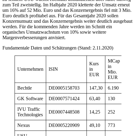
zum Teil zweistellig. Im Halbjahr 2020 kletterte der Umsatz erneut
um 16% auf 52 Mio. Euro und das Konzernergebnis fiel mit 3 Mio.
Euro deutlich profitabel aus. Für das Gesamtjahr 2020 sollen
Konzernumsatz und das Konzernergebnis weiter deutlich ausgebaut
werden. Für die kommenden Jahre werden im Schnitt ein
organisches Umsatzwachstum von 10% sowie weitere
Margenverbesserungen anvisiert.
Fundamentale Daten und Schätzungen (Stand: 2.11.2020)
MCap
Umsä
Kurs
in
2019 
Unternehmen
ISIN
in
Mio.
Mio.
EUR
EUR
EUR
Bechtle
DE0005158703
147,30
6.190
5.374
GK Software
DE0007571424
63,40
130
115
IVU Traffic
DE0007448508
14,25
252
89
Technologies
Nexus
DE0005220909
49,10
773
148
USU