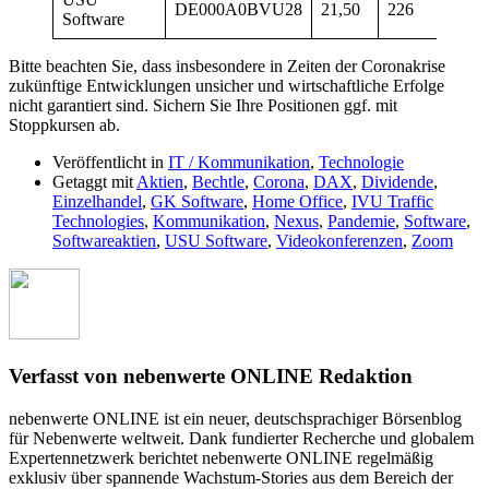
DE000A0BVU28
21,50
226
95
Software
Bitte beachten Sie, dass insbesondere in Zeiten der Coronakrise
zukünftige Entwicklungen unsicher und wirtschaftliche Erfolge
nicht garantiert sind. Sichern Sie Ihre Positionen ggf. mit
Stoppkursen ab.
Veröffentlicht in
IT / Kommunikation
,
Technologie
Getaggt mit
Aktien
,
Bechtle
,
Corona
,
DAX
,
Dividende
,
Einzelhandel
,
GK Software
,
Home Office
,
IVU Traffic
Technologies
,
Kommunikation
,
Nexus
,
Pandemie
,
Software
,
Softwareaktien
,
USU Software
,
Videokonferenzen
,
Zoom
Verfasst von nebenwerte ONLINE Redaktion
nebenwerte ONLINE ist ein neuer, deutschsprachiger Börsenblog
für Nebenwerte weltweit. Dank fundierter Recherche und globalem
Expertennetzwerk berichtet nebenwerte ONLINE regelmäßig
exklusiv über spannende Wachstum-Stories aus dem Bereich der