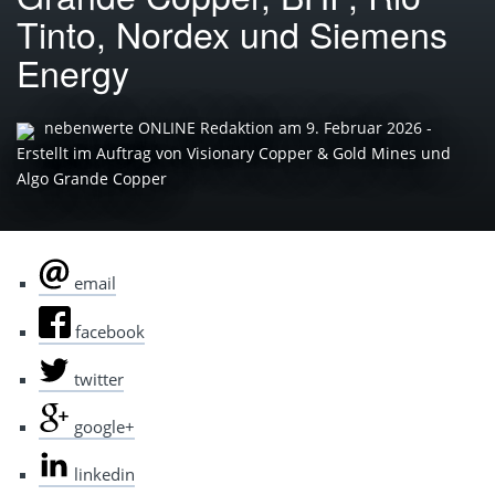
Tinto, Nordex und Siemens
Energy
nebenwerte ONLINE Redaktion
am
9. Februar 2026
-
Erstellt im Auftrag von Visionary Copper & Gold Mines und
Algo Grande Copper
email
facebook
twitter
google+
linkedin