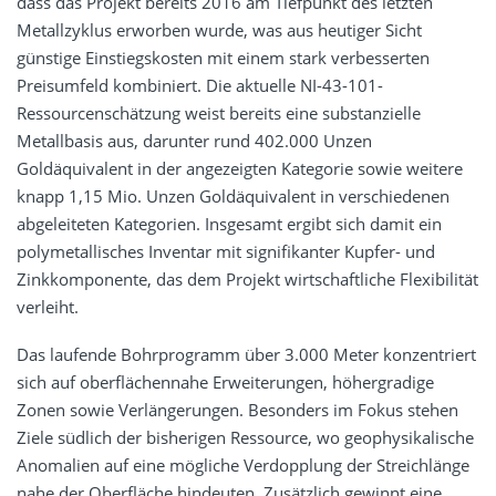
dass das Projekt bereits 2016 am Tiefpunkt des letzten
Metallzyklus erworben wurde, was aus heutiger Sicht
günstige Einstiegskosten mit einem stark verbesserten
Preisumfeld kombiniert. Die aktuelle NI-43-101-
Ressourcenschätzung weist bereits eine substanzielle
Metallbasis aus, darunter rund 402.000 Unzen
Goldäquivalent in der angezeigten Kategorie sowie weitere
knapp 1,15 Mio. Unzen Goldäquivalent in verschiedenen
abgeleiteten Kategorien. Insgesamt ergibt sich damit ein
polymetallisches Inventar mit signifikanter Kupfer- und
Zinkkomponente, das dem Projekt wirtschaftliche Flexibilität
verleiht.
Das laufende Bohrprogramm über 3.000 Meter konzentriert
sich auf oberflächennahe Erweiterungen, höhergradige
Zonen sowie Verlängerungen. Besonders im Fokus stehen
Ziele südlich der bisherigen Ressource, wo geophysikalische
Anomalien auf eine mögliche Verdopplung der Streichlänge
nahe der Oberfläche hindeuten. Zusätzlich gewinnt eine