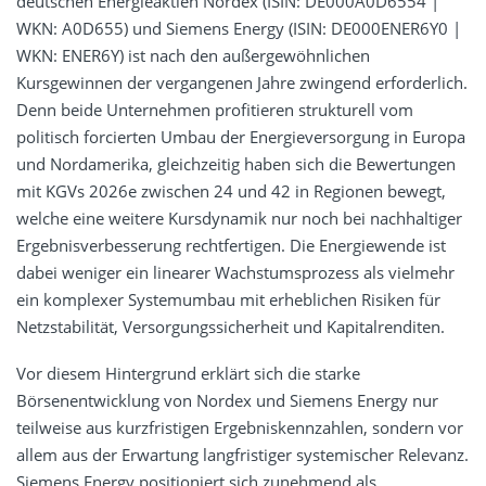
deutschen Energieaktien Nordex (ISIN: DE000A0D6554 |
WKN: A0D655) und Siemens Energy (ISIN: DE000ENER6Y0 |
WKN: ENER6Y) ist nach den außergewöhnlichen
Kursgewinnen der vergangenen Jahre zwingend erforderlich.
Denn beide Unternehmen profitieren strukturell vom
politisch forcierten Umbau der Energieversorgung in Europa
und Nordamerika, gleichzeitig haben sich die Bewertungen
mit KGVs 2026e zwischen 24 und 42 in Regionen bewegt,
welche eine weitere Kursdynamik nur noch bei nachhaltiger
Ergebnisverbesserung rechtfertigen. Die Energiewende ist
dabei weniger ein linearer Wachstumsprozess als vielmehr
ein komplexer Systemumbau mit erheblichen Risiken für
Netzstabilität, Versorgungssicherheit und Kapitalrenditen.
Vor diesem Hintergrund erklärt sich die starke
Börsenentwicklung von Nordex und Siemens Energy nur
teilweise aus kurzfristigen Ergebniskennzahlen, sondern vor
allem aus der Erwartung langfristiger systemischer Relevanz.
Siemens Energy positioniert sich zunehmend als