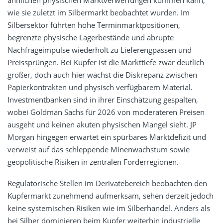
ähnlichen physischen Marktverwerfungen kommen kann,
wie sie zuletzt im Silbermarkt beobachtet wurden. Im
Silbersektor führten hohe Terminmarktpositionen,
begrenzte physische Lagerbestände und abrupte
Nachfrageimpulse wiederholt zu Lieferengpässen und
Preissprüngen. Bei Kupfer ist die Markttiefe zwar deutlich
größer, doch auch hier wächst die Diskrepanz zwischen
Papierkontrakten und physisch verfügbarem Material.
Investmentbanken sind in ihrer Einschätzung gespalten,
wobei Goldman Sachs für 2026 von moderateren Preisen
ausgeht und keinen akuten physischen Mangel sieht. JP
Morgan hingegen erwartet ein spürbares Marktdefizit und
verweist auf das schleppende Minenwachstum sowie
geopolitische Risiken in zentralen Förderregionen.
Regulatorische Stellen im Derivatebereich beobachten den
Kupfermarkt zunehmend aufmerksam, sehen derzeit jedoch
keine systemischen Risiken wie im Silberhandel. Anders als
bei Silber dominieren beim Kupfer weiterhin industrielle