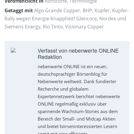
Veröffentlicht in
Rohstoffe
,
Technologie
Getaggt mit
Algo Grande Copper
,
BHP
,
Kupfer
,
Kupfer-
Rally wegen Energie-Knappheit! Glencore
,
Nordex und
Siemens Energy
,
Rio Tinto
,
Visionary Copper
Verfasst von nebenwerte ONLINE
Redaktion
nebenwerte ONLINE ist ein neuer,
deutschsprachiger Börsenblog für
Nebenwerte weltweit. Dank fundierter
Recherche und globalem
Expertennetzwerk berichtet nebenwerte
ONLINE regelmäßig exklusiv über
spannende Wachstum-Stories aus dem
Bereich der Small- und Midcap Aktien
und bietet börseninteressierten Lesern
somit mit eine effiziente