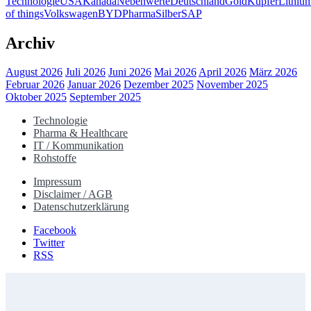
Technologie
USA
Kanada
Nebenwerte
Deutschland
Gold
Kupfer
Lithiu
of things
Volkswagen
BYD
Pharma
Silber
SAP
Archiv
August 2026
Juli 2026
Juni 2026
Mai 2026
April 2026
März 2026
Februar 2026
Januar 2026
Dezember 2025
November 2025
Oktober 2025
September 2025
Technologie
Pharma & Healthcare
IT / Kommunikation
Rohstoffe
Impressum
Disclaimer / AGB
Datenschutzerklärung
Facebook
Twitter
RSS