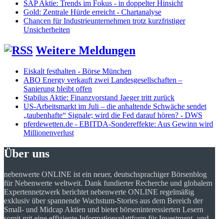
SAP Aktie: Trends im Fokus - in doppelter Hinsicht
Gold: Zentrale Hürde erreicht - Chartanalyse
Chancen für Industrieunternehmen trotz kurzfristiger
Unsicherheiten
Weitere Meldungen
Eiskalt festhalten - Börse München
ABO Energy verkauft zwei Landesgesellschaften –
Sanierung bleibt offen
Stabilus Aktie: Finanzvorstand Jaeger tritt zurück
US-Arbeitsmarkt im Juli – die anhaltende Schwäche sendet
„taubenhafte“ Signale; wird die Fed darauf hören? - DWS
pferdewetten.de - EBITDA-Sondereffekte: Aus Gewinn wird
Millionenverlust
Über uns
nebenwerte ONLINE ist ein neuer, deutschsprachiger Börsenblog
für Nebenwerte weltweit. Dank fundierter Recherche und globalem
Expertennetzwerk berichtet nebenwerte ONLINE regelmäßig
exklusiv über spannende Wachstum-Stories aus dem Bereich der
Small- und Midcap Aktien und bietet börseninteressierten Lesern
somit mit eine effiziente Informationsplattform für Investment- und