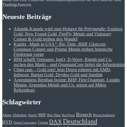
Tradingchancen.
Neueste Beiträge
Atlantik-Kanada wird zum Hotspot für Polymetalle: Equinox
Gold, New Found Gold, FireFly Metals und Visionary
Copper & Gold treiben den Wandel
Kupfer „Made in USA“: Rio Tinto, BHP, Glencore,
Gunnison Copper und Prismo Metals treiben heimische
Förderung voran
IBM schafft Vertrauen, IonQ, D-Wave, Rigetti und Co.
suchen den Markt – und QuantumCore liefert die Infrastruktur
Chips raus – Gold rein! Jetzt Depot rotieren mit AMD,
Infineon, Barton Gold, Dryden Gold und Sandisk
Argentiniens Bergbau boomt: BHP, First Quantum, Lundin
Mining, Argentina Metals und Co. setzen auf Mileis
Reformkurs
Schlagwörter
Biotech
BHP
Alphabet
Apple
Big Data
Biotechaktien
Aktien
BioNTech
Deutschland
DAX
BYD
Corona
Cloud Computing