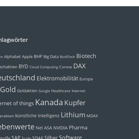
hlagwörter
Biotech
BHP
Alphabet
Apple
Big Data
en
BioNTech
DAX
BYD
echaktien
Corona
Cloud Computing
utschland
Elektromobilität
Europa
Gold
Goldaktien
Healthcare
Internet
Google
Kanada
Kupfer
ernet of things
Lithium
künstliche Intelligenz
MDAX
eraktien
ebenwerte
Pharma
Nel ASA
NVIDIA
Software
Silber
SAP
SDAX
toffe
Scale