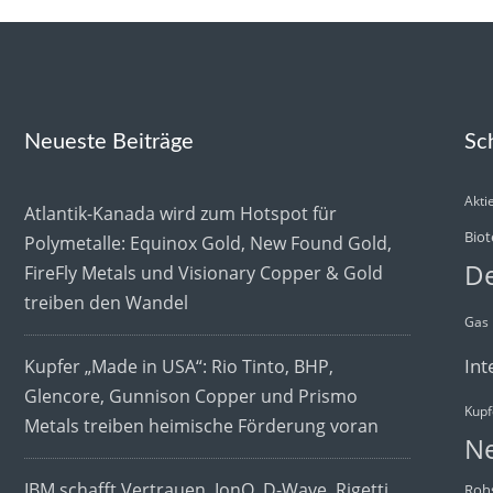
Neueste Beiträge
Sc
Akti
Atlantik-Kanada wird zum Hotspot für
Biot
Polymetalle: Equinox Gold, New Found Gold,
De
FireFly Metals und Visionary Copper & Gold
treiben den Wandel
Gas
Int
Kupfer „Made in USA“: Rio Tinto, BHP,
Glencore, Gunnison Copper und Prismo
Kupf
Metals treiben heimische Förderung voran
N
IBM schafft Vertrauen, IonQ, D-Wave, Rigetti
Rohs