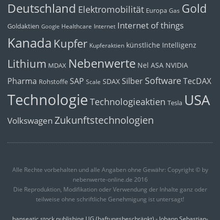
Deutschland
Gold
Elektromobilität
Europa
Gas
Internet of things
Goldaktien
Healthcare
Internet
Google
Kanada
Kupfer
künstliche Intelligenz
Kupferaktien
Nebenwerte
Lithium
Nel ASA
NVIDIA
MDAX
Software
Pharma
Silber
SAP
TecDAX
SDAX
Rohstoffe
Scale
Technologie
USA
Technologieaktien
Tesla
Zukunftstechnologien
Volkswagen
Alle Rechte vorbehalten und alle Angaben ohne Gewähr: Copyright © by
nebenwerte-online.de 2016
Die Reproduktion, Modifikation oder Verwendung der Inhalte ganz oder
teilweise ohne schriftliche Genehmigung ist untersagt!
hanseatic stock publishing UG (haftungsbeschränkt) - Johann Sebastian-