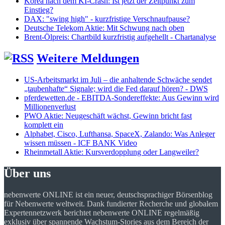
Korea nach dem KI-Crash: Ist jetzt der Zeitpunkt zum
Einstieg?
DAX: "swing high" - kurzfristige Verschnaufpause?
Deutsche Telekom Aktie: Mit Schwung nach oben
Brent-Ölpreis: Chartbild kurzfristig aufgehellt - Chartanalyse
Weitere Meldungen
US-Arbeitsmarkt im Juli – die anhaltende Schwäche sendet
„taubenhafte“ Signale; wird die Fed darauf hören? - DWS
pferdewetten.de - EBITDA-Sondereffekte: Aus Gewinn wird
Millionenverlust
PWO Aktie: Neugeschäft wächst, Gewinn bricht fast
komplett ein
Alphabet, Cisco, Lufthansa, SpaceX, Zalando: Was Anleger
wissen müssen - ICF BANK Video
Rheinmetall Aktie: Kursverdopplung oder Langweiler?
Über uns
nebenwerte ONLINE ist ein neuer, deutschsprachiger Börsenblog
für Nebenwerte weltweit. Dank fundierter Recherche und globalem
Expertennetzwerk berichtet nebenwerte ONLINE regelmäßig
exklusiv über spannende Wachstum-Stories aus dem Bereich der