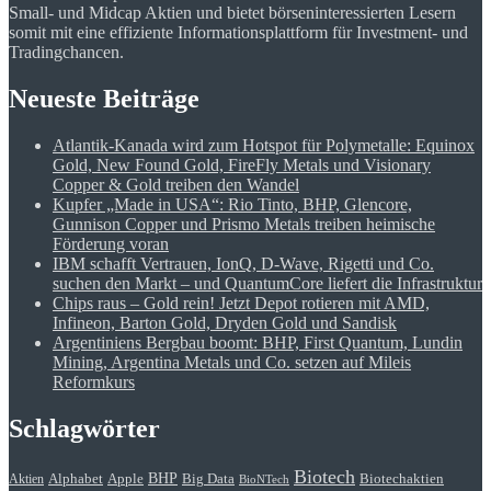
Small- und Midcap Aktien und bietet börseninteressierten Lesern
somit mit eine effiziente Informationsplattform für Investment- und
Tradingchancen.
Neueste Beiträge
Atlantik-Kanada wird zum Hotspot für Polymetalle: Equinox
Gold, New Found Gold, FireFly Metals und Visionary
Copper & Gold treiben den Wandel
Kupfer „Made in USA“: Rio Tinto, BHP, Glencore,
Gunnison Copper und Prismo Metals treiben heimische
Förderung voran
IBM schafft Vertrauen, IonQ, D-Wave, Rigetti und Co.
suchen den Markt – und QuantumCore liefert die Infrastruktur
Chips raus – Gold rein! Jetzt Depot rotieren mit AMD,
Infineon, Barton Gold, Dryden Gold und Sandisk
Argentiniens Bergbau boomt: BHP, First Quantum, Lundin
Mining, Argentina Metals und Co. setzen auf Mileis
Reformkurs
Schlagwörter
Biotech
BHP
Alphabet
Apple
Big Data
Biotechaktien
Aktien
BioNTech