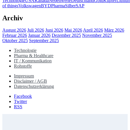
Technologie
USA
Kanada
Nebenwerte
Deutschland
Gold
Kupfer
Lithiu
of things
Volkswagen
BYD
Pharma
Silber
SAP
Archiv
August 2026
Juli 2026
Juni 2026
Mai 2026
April 2026
März 2026
Februar 2026
Januar 2026
Dezember 2025
November 2025
Oktober 2025
September 2025
Technologie
Pharma & Healthcare
IT / Kommunikation
Rohstoffe
Impressum
Disclaimer / AGB
Datenschutzerklärung
Facebook
Twitter
RSS