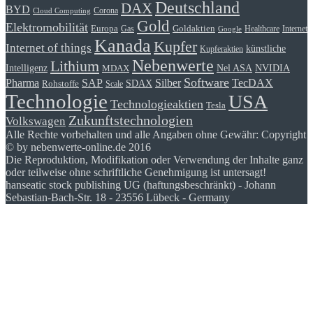
Deutschland
DAX
BYD
Corona
Cloud Computing
Gold
Elektromobilität
Goldaktien
Europa
Gas
Healthcare
Internet
Google
Kanada
Kupfer
Internet of things
künstliche
Kupferaktien
Nebenwerte
Lithium
Intelligenz
Nel ASA
NVIDIA
MDAX
Software
Pharma
Silber
SAP
TecDAX
SDAX
Rohstoffe
Scale
Technologie
USA
Technologieaktien
Tesla
Zukunftstechnologien
Volkswagen
Alle Rechte vorbehalten und alle Angaben ohne Gewähr: Copyright
© by nebenwerte-online.de 2016
Die Reproduktion, Modifikation oder Verwendung der Inhalte ganz
oder teilweise ohne schriftliche Genehmigung ist untersagt!
hanseatic stock publishing UG (haftungsbeschränkt) - Johann
Sebastian-Bach-Str. 18 - 23556 Lübeck - Germany