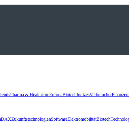
rends
Pharma & Healthcare
Europa
Biotech
Indizes
Verbraucher
Finanzen
m
DAX
Zukunftstechnologien
Software
Elektromobilität
Biotech
Technolog