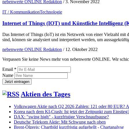
nebenwerte ONLINE Redaktion
/
3. November 2022
IT / Kommunikation
Technologie
Internet of Things (IOT) und Künstliche Intelligenz 
Das Internet of Things (IoT) ist ein Netzwerk von einer Vielzahl mi
sind, können sie analysiert und interpretiert werden, um aussagekräf
nebenwerte ONLINE Redaktion
/
12. Oktober 2022
Verpassen Sie keine News mehr von nebenwerte ONLINE. Wir schicken
Email *
Name
Aktien des Tages
Volkswagen Aktie nach Q2 2026 Zahlen: 121 oder 80 EUR? An
Korea nach dem KI-Crash: Ist jetzt der Zeitpunkt zum Einstieg
DAX: "swing high" - kurzfristige Verschnaufpause?
Deutsche Telekom Aktie: Mit Schwung nach oben
Brent-Ölpreis: Chartbild kurzfristig aufgehellt - Chartanalyse