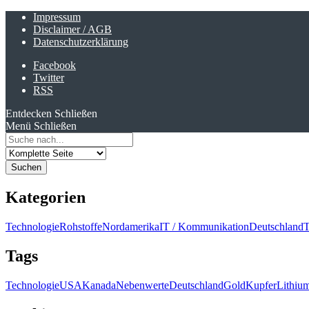
Impressum
Disclaimer / AGB
Datenschutzerklärung
Facebook
Twitter
RSS
Entdecken
Schließen
Menü
Schließen
Search
for:
Kategorien
Technologie
Rohstoffe
Nordamerika
IT / Kommunikation
Deutschland
T
Tags
Technologie
USA
Kanada
Nebenwerte
Deutschland
Gold
Kupfer
Lithiu