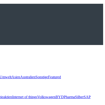
Umwelt
Asien
Australien
Sonstige
Featured
ieaktien
Internet of things
Volkswagen
BYD
Pharma
Silber
SAP