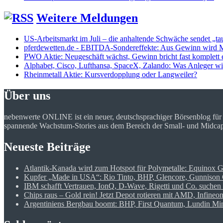
Weitere Meldungen
US-Arbeitsmarkt im Juli – die anhaltende Schwäche sendet „ta
pferdewetten.de - EBITDA-Sondereffekte: Aus Gewinn wird Mi
PWO Aktie: Neugeschäft wächst, Gewinn bricht fast komplett 
Alphabet, Cisco, Lufthansa, SpaceX, Zalando: Was Anleger 
Rheinmetall Aktie: Kursverdopplung oder Langweiler?
Über uns
nebenwerte ONLINE ist ein neuer, deutschsprachiger Börsenblog fü
spannende Wachstum-Stories aus dem Bereich der Small- und Midcap Ak
Neueste Beiträge
Atlantik-Kanada wird zum Hotspot für Polymetalle: Equinox 
Kupfer „Made in USA“: Rio Tinto, BHP, Glencore, Gunnison C
IBM schafft Vertrauen, IonQ, D-Wave, Rigetti und Co. suchen 
Chips raus – Gold rein! Jetzt Depot rotieren mit AMD, Infine
Argentiniens Bergbau boomt: BHP, First Quantum, Lundin Mini