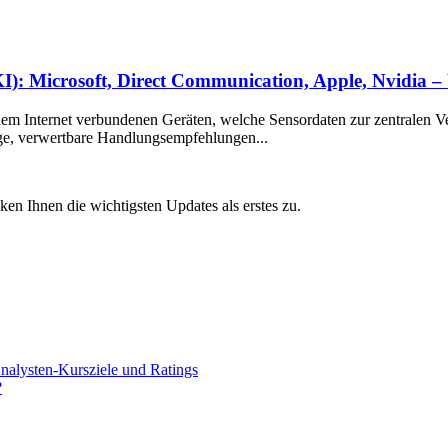
(KI): Microsoft, Direct Communication, Apple, Nvidia –
t dem Internet verbundenen Geräten, welche Sensordaten zur zentralen 
tige, verwertbare Handlungsempfehlungen...
 Ihnen die wichtigsten Updates als erstes zu.
alysten-Kursziele und Ratings
?