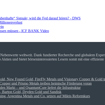
ubenhafte“ Signale; wird die Fed darauf hören? - DWS
llionenverlust
ein
wissen müssen - ICF BANK Video
r Nebenwerte weltweit. Dank fundierter Recherche und globalem Expe
tien und bietet börseninteressierten Lesern somit mit eine effiziente
Gold, New Found Gold, FireFly Metals und Visionary Copper & Gold t
opper und Prismo Metals treiben heimische Förderung voran
den Markt – und QuantumCore liefert die Infrastruktur
on, Barton Gold, Dryden Gold und Sandisk
ng, Argentina Metals und Co. setzen auf Mileis Reformkurs