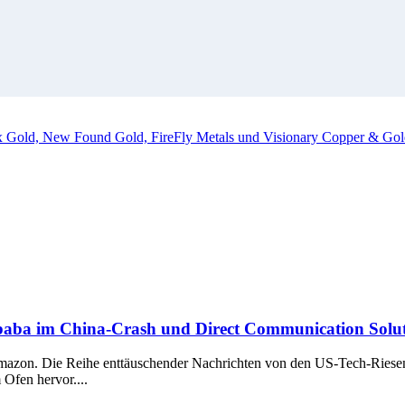
ox Gold, New Found Gold, FireFly Metals und Visionary Copper & Gol
baba im China-Crash und Direct Communication Soluti
h Amazon. Die Reihe enttäuschender Nachrichten von den US-Tech-Ries
Ofen hervor....