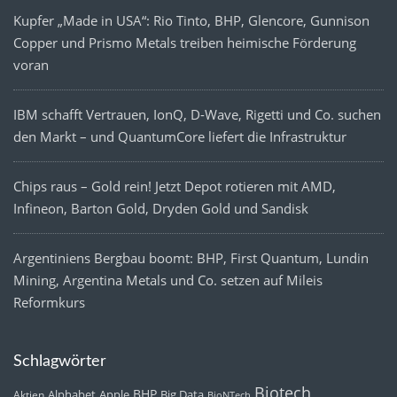
Kupfer „Made in USA“: Rio Tinto, BHP, Glencore, Gunnison
Copper und Prismo Metals treiben heimische Förderung
voran
IBM schafft Vertrauen, IonQ, D-Wave, Rigetti und Co. suchen
den Markt – und QuantumCore liefert die Infrastruktur
Chips raus – Gold rein! Jetzt Depot rotieren mit AMD,
Infineon, Barton Gold, Dryden Gold und Sandisk
Argentiniens Bergbau boomt: BHP, First Quantum, Lundin
Mining, Argentina Metals und Co. setzen auf Mileis
Reformkurs
Schlagwörter
Biotech
BHP
Alphabet
Apple
Big Data
Aktien
BioNTech