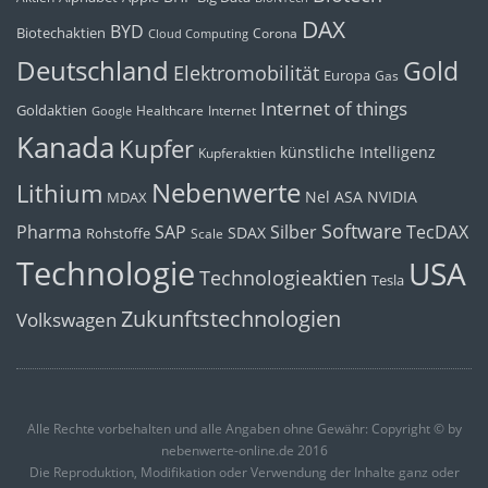
DAX
BYD
Biotechaktien
Corona
Cloud Computing
Deutschland
Gold
Elektromobilität
Europa
Gas
Internet of things
Goldaktien
Healthcare
Internet
Google
Kanada
Kupfer
künstliche Intelligenz
Kupferaktien
Nebenwerte
Lithium
Nel ASA
NVIDIA
MDAX
Software
Pharma
Silber
SAP
TecDAX
SDAX
Rohstoffe
Scale
Technologie
USA
Technologieaktien
Tesla
Zukunftstechnologien
Volkswagen
Alle Rechte vorbehalten und alle Angaben ohne Gewähr: Copyright © by
nebenwerte-online.de 2016
Die Reproduktion, Modifikation oder Verwendung der Inhalte ganz oder