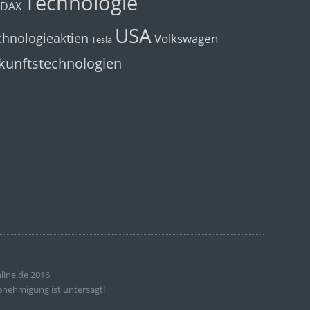
Technologie
cDAX
USA
chnologieaktien
Volkswagen
Tesla
kunftstechnologien
line.de 2016
enehmigung ist untersagt!