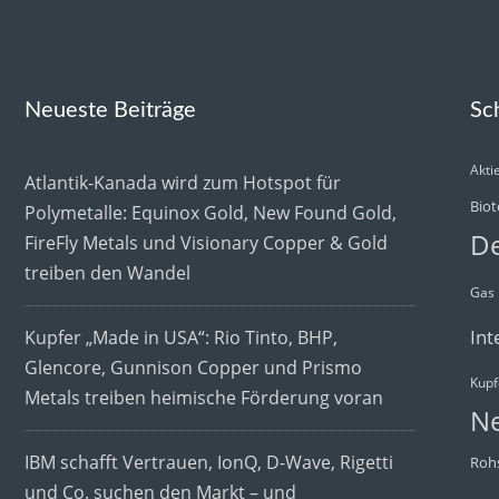
Neueste Beiträge
Sc
Akti
Atlantik-Kanada wird zum Hotspot für
Biot
Polymetalle: Equinox Gold, New Found Gold,
De
FireFly Metals und Visionary Copper & Gold
treiben den Wandel
Gas
Int
Kupfer „Made in USA“: Rio Tinto, BHP,
Glencore, Gunnison Copper und Prismo
Kupf
Metals treiben heimische Förderung voran
N
IBM schafft Vertrauen, IonQ, D-Wave, Rigetti
Rohs
und Co. suchen den Markt – und