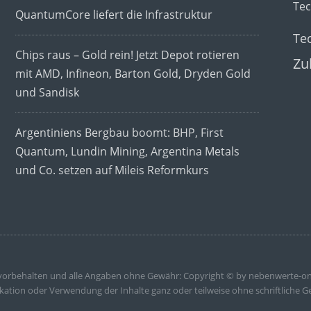
Te
QuantumCore liefert die Infrastruktur
Te
Chips raus – Gold rein! Jetzt Depot rotieren
Zu
mit AMD, Infineon, Barton Gold, Dryden Gold
und Sandisk
Argentiniens Bergbau boomt: BHP, First
Quantum, Lundin Mining, Argentina Metals
und Co. setzen auf Mileis Reformkurs
 vorbehalten und alle Angaben ohne Gewähr: Copyright © by nebenwerte-on
kation oder Verwendung der Inhalte ganz oder teilweise ohne schriftliche G