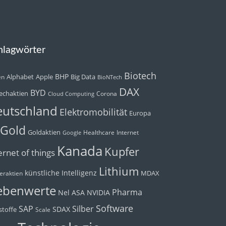
hlagwörter
Biotech
BHP
Alphabet
Apple
Big Data
en
BioNTech
DAX
BYD
echaktien
Corona
Cloud Computing
utschland
Elektromobilität
Europa
Gold
Goldaktien
Healthcare
Internet
Google
Kanada
Kupfer
ernet of things
Lithium
künstliche Intelligenz
MDAX
eraktien
ebenwerte
Pharma
Nel ASA
NVIDIA
Software
Silber
SAP
SDAX
toffe
Scale