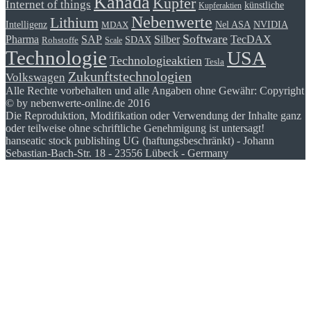
Kanada
Kupfer
Internet of things
künstliche
Kupferaktien
Nebenwerte
Lithium
Intelligenz
Nel ASA
NVIDIA
MDAX
Software
Pharma
Silber
SAP
TecDAX
SDAX
Rohstoffe
Scale
Technologie
USA
Technologieaktien
Tesla
Zukunftstechnologien
Volkswagen
Alle Rechte vorbehalten und alle Angaben ohne Gewähr: Copyright
© by nebenwerte-online.de 2016
Die Reproduktion, Modifikation oder Verwendung der Inhalte ganz
oder teilweise ohne schriftliche Genehmigung ist untersagt!
hanseatic stock publishing UG (haftungsbeschränkt) - Johann
Sebastian-Bach-Str. 18 - 23556 Lübeck - Germany