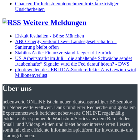
Chancen für Industrieunternehmen trotz kurzfristiger
Unsicherheiten
Weitere Meldungen
Eiskalt festhalten - Börse München
ABO Energy verkauft zwei Landesgesellschaften –
Sanierung bleibt offen
Stabilus Aktie: Finanzvorstand Jaeger tritt zurück
US-Arbeitsmarkt im Juli – die anhaltende Schwäche sendet
„taubenhafte“ Signale; wird die Fed darauf hören? - DWS
pferdewetten.de - EBITDA-Sondereffekte: Aus Gewinn wird
Millionenverlust
Über uns
nebenwerte ONLINE ist ein neuer, deutschsprachiger Börsenblog
für Nebenwerte weltweit. Dank fundierter Recherche und globalem
Expertennetzwerk berichtet nebenwerte ONLINE regelmäßig
exklusiv über spannende Wachstum-Stories aus dem Bereich der
Small- und Midcap Aktien und bietet börseninteressierten Lesern
somit mit eine effiziente Informationsplattform für Investment- und
Tradingchancen.