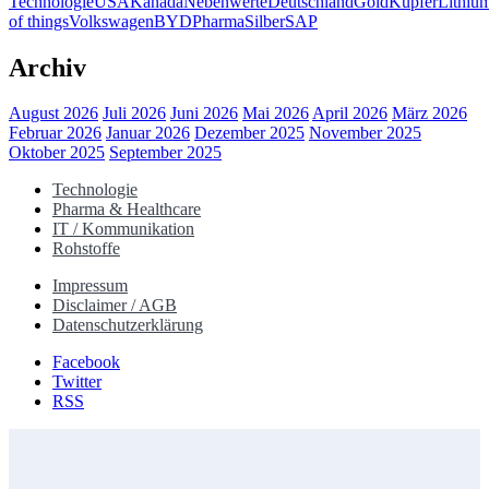
Technologie
USA
Kanada
Nebenwerte
Deutschland
Gold
Kupfer
Lithiu
of things
Volkswagen
BYD
Pharma
Silber
SAP
Archiv
August 2026
Juli 2026
Juni 2026
Mai 2026
April 2026
März 2026
Februar 2026
Januar 2026
Dezember 2025
November 2025
Oktober 2025
September 2025
Technologie
Pharma & Healthcare
IT / Kommunikation
Rohstoffe
Impressum
Disclaimer / AGB
Datenschutzerklärung
Facebook
Twitter
RSS