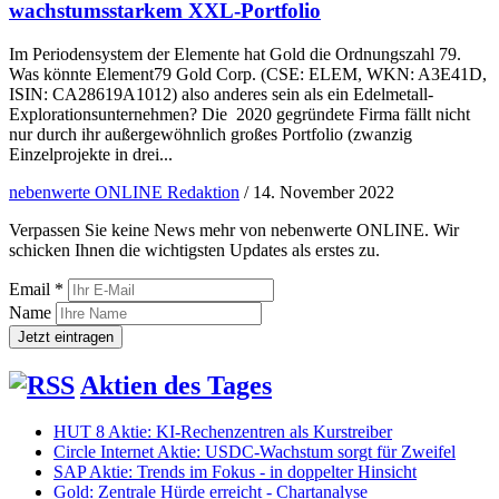
wachstumsstarkem XXL-Portfolio
Im Periodensystem der Elemente hat Gold die Ordnungszahl 79.
Was könnte Element79 Gold Corp. (CSE: ELEM, WKN: A3E41D,
ISIN: CA28619A1012) also anderes sein als ein Edelmetall-
Explorationsunternehmen? Die 2020 gegründete Firma fällt nicht
nur durch ihr außergewöhnlich großes Portfolio (zwanzig
Einzelprojekte in drei...
nebenwerte ONLINE Redaktion
/
14. November 2022
Verpassen Sie keine News mehr von nebenwerte ONLINE. Wir
schicken Ihnen die wichtigsten Updates als erstes zu.
Email *
Name
Aktien des Tages
HUT 8 Aktie: KI-Rechenzentren als Kurstreiber
Circle Internet Aktie: USDC-Wachstum sorgt für Zweifel
SAP Aktie: Trends im Fokus - in doppelter Hinsicht
Gold: Zentrale Hürde erreicht - Chartanalyse