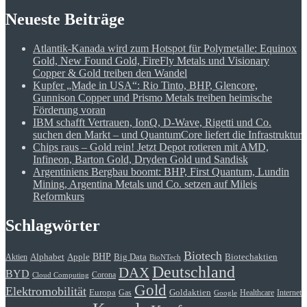
Neueste Beiträge
Atlantik-Kanada wird zum Hotspot für Polymetalle: Equinox
Gold, New Found Gold, FireFly Metals und Visionary
Copper & Gold treiben den Wandel
Kupfer „Made in USA“: Rio Tinto, BHP, Glencore,
Gunnison Copper und Prismo Metals treiben heimische
Förderung voran
IBM schafft Vertrauen, IonQ, D-Wave, Rigetti und Co.
suchen den Markt – und QuantumCore liefert die Infrastruktur
Chips raus – Gold rein! Jetzt Depot rotieren mit AMD,
Infineon, Barton Gold, Dryden Gold und Sandisk
Argentiniens Bergbau boomt: BHP, First Quantum, Lundin
Mining, Argentina Metals und Co. setzen auf Mileis
Reformkurs
Schlagwörter
Biotech
BHP
Alphabet
Apple
Big Data
Biotechaktien
Aktien
BioNTech
Deutschland
DAX
BYD
Corona
Cloud Computing
Gold
Elektromobilität
Goldaktien
Europa
Gas
Healthcare
Internet
Google