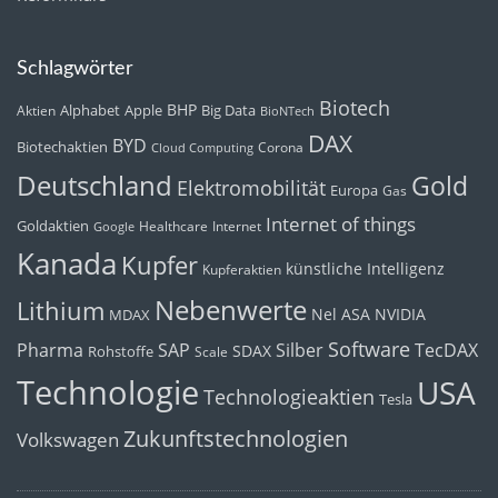
Schlagwörter
Biotech
BHP
Alphabet
Apple
Big Data
Aktien
BioNTech
DAX
BYD
Biotechaktien
Corona
Cloud Computing
Deutschland
Gold
Elektromobilität
Europa
Gas
Internet of things
Goldaktien
Healthcare
Internet
Google
Kanada
Kupfer
künstliche Intelligenz
Kupferaktien
Nebenwerte
Lithium
Nel ASA
NVIDIA
MDAX
Software
Pharma
Silber
SAP
TecDAX
SDAX
Rohstoffe
Scale
Technologie
USA
Technologieaktien
Tesla
Zukunftstechnologien
Volkswagen