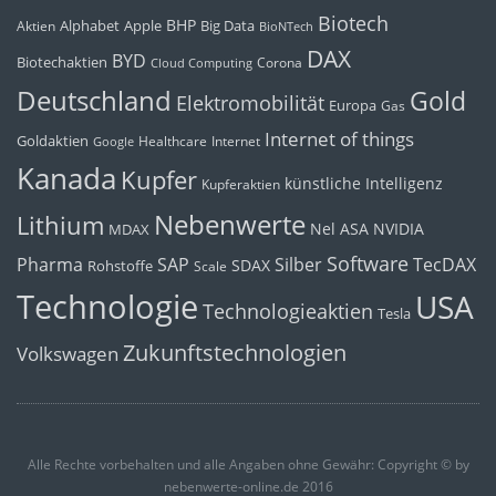
Biotech
BHP
Alphabet
Apple
Big Data
Aktien
BioNTech
DAX
BYD
Biotechaktien
Corona
Cloud Computing
Deutschland
Gold
Elektromobilität
Europa
Gas
Internet of things
Goldaktien
Healthcare
Internet
Google
Kanada
Kupfer
künstliche Intelligenz
Kupferaktien
Nebenwerte
Lithium
Nel ASA
NVIDIA
MDAX
Software
Pharma
Silber
SAP
TecDAX
SDAX
Rohstoffe
Scale
Technologie
USA
Technologieaktien
Tesla
Zukunftstechnologien
Volkswagen
Alle Rechte vorbehalten und alle Angaben ohne Gewähr: Copyright © by
nebenwerte-online.de 2016