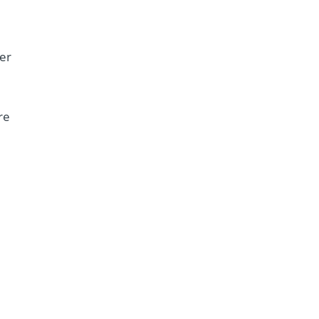
er
re