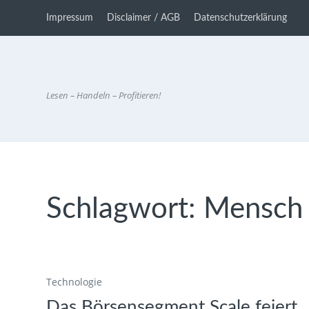
Impressum
Disclaimer / AGB
Datenschutzerklärung
Lesen – Handeln – Profitieren!
Schlagwort:
Mensch 
Technologie
Das Börsensegment Scale feiert