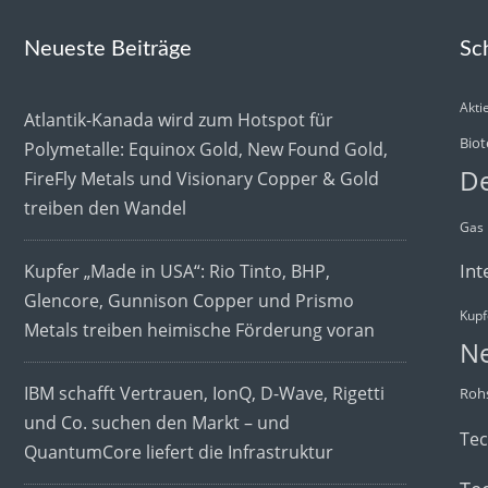
Neueste Beiträge
Sc
Akti
Atlantik-Kanada wird zum Hotspot für
Biot
Polymetalle: Equinox Gold, New Found Gold,
De
FireFly Metals und Visionary Copper & Gold
treiben den Wandel
Gas
Int
Kupfer „Made in USA“: Rio Tinto, BHP,
Glencore, Gunnison Copper und Prismo
Kupf
Metals treiben heimische Förderung voran
N
IBM schafft Vertrauen, IonQ, D-Wave, Rigetti
Rohs
und Co. suchen den Markt – und
Te
QuantumCore liefert die Infrastruktur