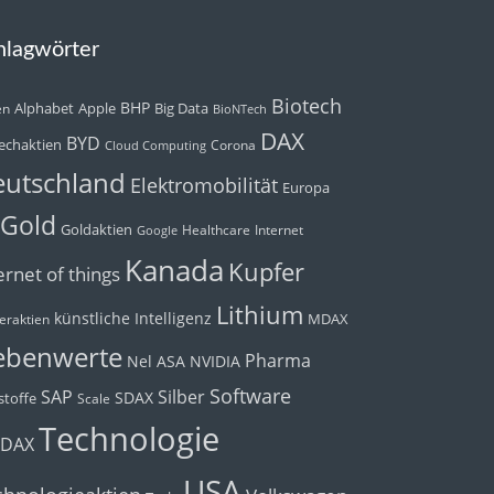
hlagwörter
Biotech
BHP
Alphabet
Apple
Big Data
en
BioNTech
DAX
BYD
echaktien
Corona
Cloud Computing
utschland
Elektromobilität
Europa
Gold
Goldaktien
Healthcare
Internet
Google
Kanada
Kupfer
ernet of things
Lithium
künstliche Intelligenz
MDAX
eraktien
ebenwerte
Pharma
Nel ASA
NVIDIA
Software
Silber
SAP
SDAX
toffe
Scale
Technologie
cDAX
USA