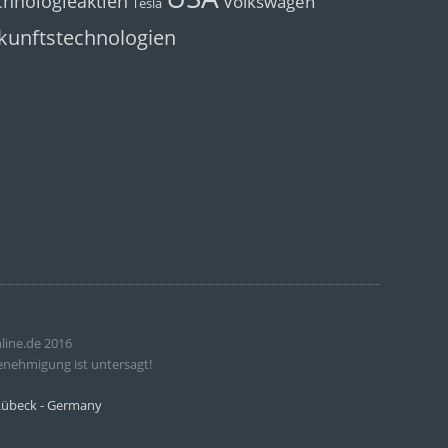
chnologieaktien
Volkswagen
Tesla
kunftstechnologien
line.de 2016
enehmigung ist untersagt!
 Lübeck - Germany