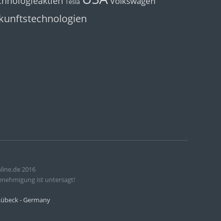
chnologieaktien
Volkswagen
Tesla
kunftstechnologien
line.de 2016
enehmigung ist untersagt!
 Lübeck - Germany