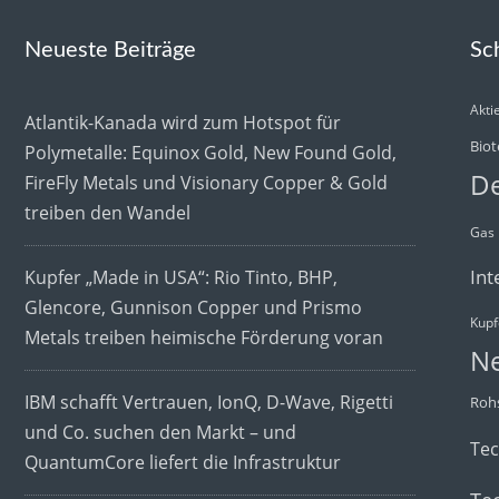
Neueste Beiträge
Sc
Akti
Atlantik-Kanada wird zum Hotspot für
Biot
Polymetalle: Equinox Gold, New Found Gold,
De
FireFly Metals und Visionary Copper & Gold
treiben den Wandel
Gas
Int
Kupfer „Made in USA“: Rio Tinto, BHP,
Glencore, Gunnison Copper und Prismo
Kupf
Metals treiben heimische Förderung voran
N
IBM schafft Vertrauen, IonQ, D-Wave, Rigetti
Rohs
und Co. suchen den Markt – und
Te
QuantumCore liefert die Infrastruktur