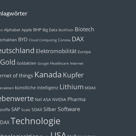
hlagwörter
Biotech
BHP
Alphabet
Apple
Big Data
en
BioNTech
DAX
BYD
echaktien
Corona
Cloud Computing
utschland
Elektromobilität
Europa
Gold
Goldaktien
Healthcare
Internet
Google
Kanada
Kupfer
ernet of things
Lithium
künstliche Intelligenz
MDAX
eraktien
ebenwerte
Pharma
Nel ASA
NVIDIA
Software
Silber
SAP
SDAX
toffe
Scale
Technologie
cDAX
USA