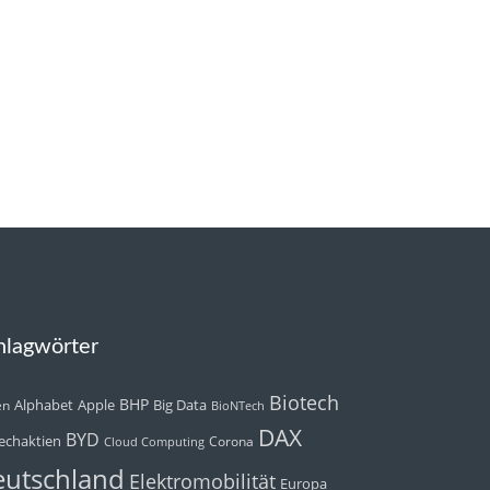
hlagwörter
Biotech
BHP
Alphabet
Apple
Big Data
en
BioNTech
DAX
BYD
echaktien
Corona
Cloud Computing
utschland
Elektromobilität
Europa