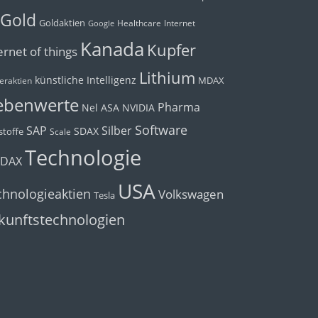
Gold
Goldaktien
Healthcare
Internet
Google
Kanada
Kupfer
ernet of things
Lithium
künstliche Intelligenz
MDAX
eraktien
ebenwerte
Pharma
Nel ASA
NVIDIA
Software
Silber
SAP
SDAX
toffe
Scale
Technologie
cDAX
USA
chnologieaktien
Volkswagen
Tesla
kunftstechnologien