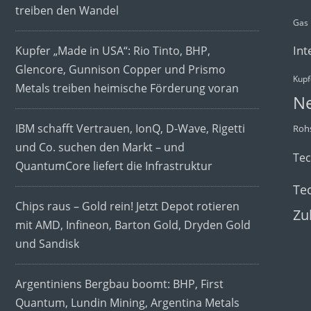
treiben den Wandel
Gas
Int
Kupfer „Made in USA“: Rio Tinto, BHP,
Glencore, Gunnison Copper und Prismo
Kupf
Metals treiben heimische Förderung voran
N
IBM schafft Vertrauen, IonQ, D-Wave, Rigetti
Rohs
und Co. suchen den Markt – und
Te
QuantumCore liefert die Infrastruktur
Te
Chips raus – Gold rein! Jetzt Depot rotieren
Zu
mit AMD, Infineon, Barton Gold, Dryden Gold
und Sandisk
Argentiniens Bergbau boomt: BHP, First
Quantum, Lundin Mining, Argentina Metals