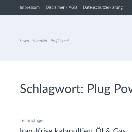
Impressum
Disclaimer / AGB
Datenschutzerklärung
Lesen – Handeln – Profitieren!
Schlagwort:
Plug Po
Technologie
Iran-Krise katapultiert Öl & Gas