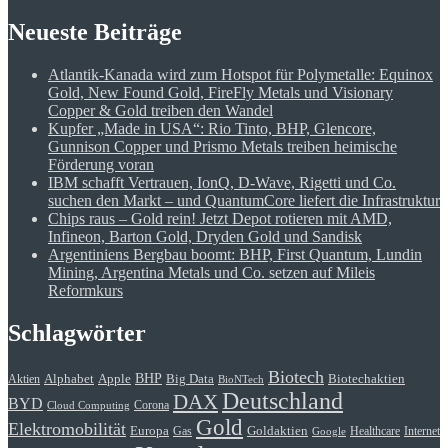
Neueste Beiträge
Atlantik-Kanada wird zum Hotspot für Polymetalle: Equinox
Gold, New Found Gold, FireFly Metals und Visionary
Copper & Gold treiben den Wandel
Kupfer „Made in USA“: Rio Tinto, BHP, Glencore,
Gunnison Copper und Prismo Metals treiben heimische
Förderung voran
IBM schafft Vertrauen, IonQ, D-Wave, Rigetti und Co.
suchen den Markt – und QuantumCore liefert die Infrastruktur
Chips raus – Gold rein! Jetzt Depot rotieren mit AMD,
Infineon, Barton Gold, Dryden Gold und Sandisk
Argentiniens Bergbau boomt: BHP, First Quantum, Lundin
Mining, Argentina Metals und Co. setzen auf Mileis
Reformkurs
Schlagwörter
Biotech
BHP
Alphabet
Apple
Big Data
Biotechaktien
Aktien
BioNTech
Deutschland
DAX
BYD
Corona
Cloud Computing
Gold
Elektromobilität
Goldaktien
Europa
Gas
Healthcare
Internet
Google