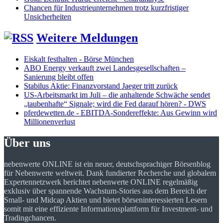
Chancen für Industrieunternehmen trotz kurzfristiger
Unsicherheiten
Weitere Meldungen
Eiskalt festhalten - Börse München
ABO Energy verkauft zwei Landesgesellschaften –
Sanierung bleibt offen
Stabilus Aktie: Finanzvorstand Jaeger tritt zurück
US-Arbeitsmarkt im Juli – die anhaltende Schwäche sendet
„taubenhafte“ Signale; wird die Fed darauf hören? - DWS
pferdewetten.de - EBITDA-Sondereffekte: Aus Gewinn wird
Millionenverlust
Über uns
nebenwerte ONLINE ist ein neuer, deutschsprachiger Börsenblog
für Nebenwerte weltweit. Dank fundierter Recherche und globalem
Expertennetzwerk berichtet nebenwerte ONLINE regelmäßig
exklusiv über spannende Wachstum-Stories aus dem Bereich der
Small- und Midcap Aktien und bietet börseninteressierten Lesern
somit mit eine effiziente Informationsplattform für Investment- und
Tradingchancen.