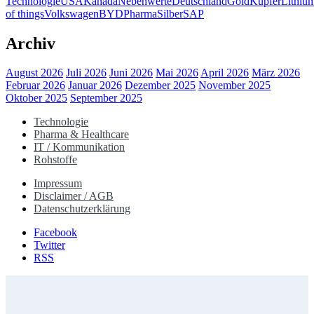
Technologie
USA
Kanada
Nebenwerte
Deutschland
Gold
Kupfer
Lithiu
of things
Volkswagen
BYD
Pharma
Silber
SAP
Archiv
August 2026
Juli 2026
Juni 2026
Mai 2026
April 2026
März 2026
Februar 2026
Januar 2026
Dezember 2025
November 2025
Oktober 2025
September 2025
Technologie
Pharma & Healthcare
IT / Kommunikation
Rohstoffe
Impressum
Disclaimer / AGB
Datenschutzerklärung
Facebook
Twitter
RSS