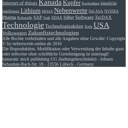
Kanada
Kupfer
Internet of things
künstliche
Kupferaktien
Nebenwerte
Lithium
Intelligenz
Nel ASA
NVIDIA
MDAX
Software
Pharma
Silber
SAP
TecDAX
SDAX
Rohstoffe
Scale
Technologie
USA
Technologieaktien
Tesla
Zukunftstechnologien
Volkswagen
Alle Rechte vorbehalten und alle Angaben ohne Gewähr: Copyright
© by nebenwerte-online.de 2016
Die Reproduktion, Modifikation oder Verwendung der Inhalte ganz
oder teilweise ohne schriftliche Genehmigung ist untersagt!
hanseatic stock publishing UG (haftungsbeschränkt) - Johann
Sebastian-Bach-Str. 18 - 23556 Lübeck - Germany