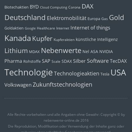
DAX
BYD
Biotechaktien
Corona
Cloud Computing
Deutschland
Gold
Elektromobilität
Europa
Gas
Internet of things
Goldaktien
Healthcare
Internet
Google
Kanada
Kupfer
künstliche Intelligenz
Kupferaktien
Nebenwerte
Lithium
Nel ASA
NVIDIA
MDAX
Software
Pharma
Silber
SAP
TecDAX
SDAX
Rohstoffe
Scale
Technologie
USA
Technologieaktien
Tesla
Zukunftstechnologien
Volkswagen
Alle Rechte vorbehalten und alle Angaben ohne Gewähr: Copyright © by
nebenwerte-online.de 2016
Die Reproduktion, Modifikation oder Verwendung der Inhalte ganz oder