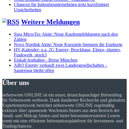
Chancen für Industrieunternehmen trotz kurzfristiger
Unsicherheiten
Weitere Meldungen
Suss MicroTec Aktie: Neue Kaufempfehlungen nach den
Zahlen
Novo Nordisk Aktie: Neue Kursziele bremsen die Euphorie
HV-Kalender: u.a. 2G Energy, Brockhaus, Elmos, elumeo,
Funkwerk, stock3
Eiskalt festhalten - Börse München
ABO Energy verkauft zwei Landesgesellschaften –
Sanierung bleibt offen
Über uns
nebenwerte ONLINE ist ein neuer, deutschsprachiger Börsenblog
für Nebenwerte weltweit. Dank fundierter Recherche und globalem
Expertennetzwerk berichtet nebenwerte ONLINE regelmäßig
exklusiv über spannende Wachstum-Stories aus dem Bereich der
Small- und Midcap Aktien und bietet börseninteressierten Lesern
somit mit eine effiziente Informationsplattform für Investment- und
Tradingchancen.