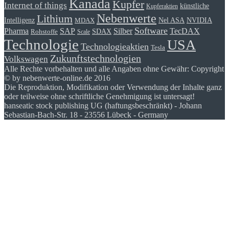
Kanada
Kupfer
Internet of things
künstliche
Kupferaktien
Nebenwerte
Lithium
Intelligenz
Nel ASA
NVIDIA
MDAX
Software
Pharma
Silber
SAP
TecDAX
SDAX
Rohstoffe
Scale
Technologie
USA
Technologieaktien
Tesla
Zukunftstechnologien
Volkswagen
Alle Rechte vorbehalten und alle Angaben ohne Gewähr: Copyright
© by nebenwerte-online.de 2016
Die Reproduktion, Modifikation oder Verwendung der Inhalte ganz
oder teilweise ohne schriftliche Genehmigung ist untersagt!
hanseatic stock publishing UG (haftungsbeschränkt) - Johann
Sebastian-Bach-Str. 18 - 23556 Lübeck - Germany