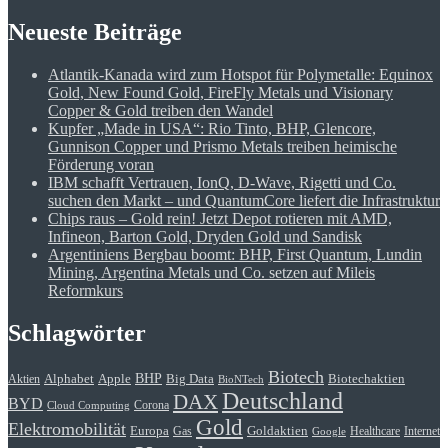
Neueste Beiträge
Atlantik-Kanada wird zum Hotspot für Polymetalle: Equinox
Gold, New Found Gold, FireFly Metals und Visionary
Copper & Gold treiben den Wandel
Kupfer „Made in USA“: Rio Tinto, BHP, Glencore,
Gunnison Copper und Prismo Metals treiben heimische
Förderung voran
IBM schafft Vertrauen, IonQ, D-Wave, Rigetti und Co.
suchen den Markt – und QuantumCore liefert die Infrastruktur
Chips raus – Gold rein! Jetzt Depot rotieren mit AMD,
Infineon, Barton Gold, Dryden Gold und Sandisk
Argentiniens Bergbau boomt: BHP, First Quantum, Lundin
Mining, Argentina Metals und Co. setzen auf Mileis
Reformkurs
Schlagwörter
Biotech
BHP
Alphabet
Apple
Big Data
Biotechaktien
Aktien
BioNTech
Deutschland
DAX
BYD
Corona
Cloud Computing
Gold
Elektromobilität
Goldaktien
Europa
Gas
Healthcare
Internet
Google