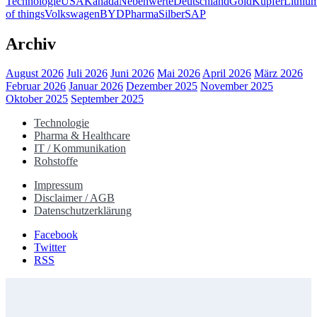
Technologie
USA
Kanada
Nebenwerte
Deutschland
Gold
Kupfer
Lithiu
of things
Volkswagen
BYD
Pharma
Silber
SAP
Archiv
August 2026
Juli 2026
Juni 2026
Mai 2026
April 2026
März 2026
Februar 2026
Januar 2026
Dezember 2025
November 2025
Oktober 2025
September 2025
Technologie
Pharma & Healthcare
IT / Kommunikation
Rohstoffe
Impressum
Disclaimer / AGB
Datenschutzerklärung
Facebook
Twitter
RSS