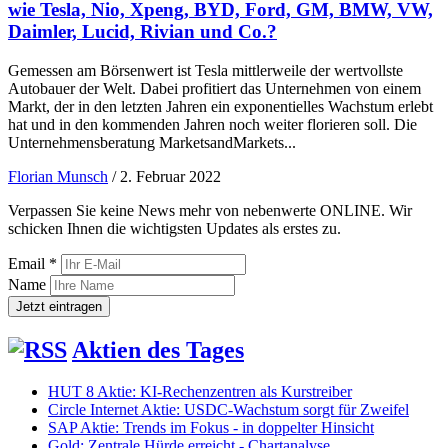
wie Tesla, Nio, Xpeng, BYD, Ford, GM, BMW, VW,
Daimler, Lucid, Rivian und Co.?
Gemessen am Börsenwert ist Tesla mittlerweile der wertvollste
Autobauer der Welt. Dabei profitiert das Unternehmen von einem
Markt, der in den letzten Jahren ein exponentielles Wachstum erlebt
hat und in den kommenden Jahren noch weiter florieren soll. Die
Unternehmensberatung MarketsandMarkets...
Florian Munsch
/
2. Februar 2022
Verpassen Sie keine News mehr von nebenwerte ONLINE. Wir
schicken Ihnen die wichtigsten Updates als erstes zu.
Email *
Name
Aktien des Tages
HUT 8 Aktie: KI-Rechenzentren als Kurstreiber
Circle Internet Aktie: USDC-Wachstum sorgt für Zweifel
SAP Aktie: Trends im Fokus - in doppelter Hinsicht
Gold: Zentrale Hürde erreicht - Chartanalyse