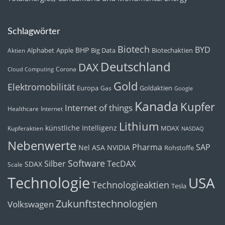
Schlagwörter
Biotech
BYD
BHP
Alphabet
Apple
Big Data
Biotechaktien
Aktien
Deutschland
DAX
Corona
Cloud Computing
Gold
Elektromobilität
Europa
Goldaktien
Gas
Google
Kanada
Kupfer
Internet of things
Healthcare
Internet
Lithium
künstliche Intelligenz
MDAX
Kupferaktien
NASDAQ
Nebenwerte
Pharma
SAP
Nel ASA
NVIDIA
Rohstoffe
Software
Silber
TecDAX
SDAX
Scale
Technologie
USA
Technologieaktien
Tesla
Zukunftstechnologien
Volkswagen