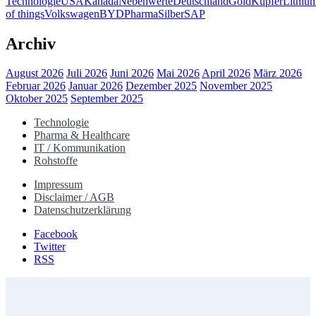
Technologie
USA
Kanada
Nebenwerte
Deutschland
Gold
Kupfer
Lithiu
of things
Volkswagen
BYD
Pharma
Silber
SAP
Archiv
August 2026
Juli 2026
Juni 2026
Mai 2026
April 2026
März 2026
Februar 2026
Januar 2026
Dezember 2025
November 2025
Oktober 2025
September 2025
Technologie
Pharma & Healthcare
IT / Kommunikation
Rohstoffe
Impressum
Disclaimer / AGB
Datenschutzerklärung
Facebook
Twitter
RSS