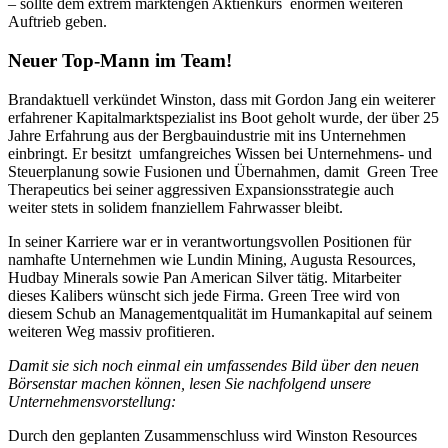
– sollte dem extrem marktengen Aktienkurs enormen weiteren
Auftrieb geben.
Neuer Top-Mann im Team!
Brandaktuell verkündet Winston, dass mit Gordon Jang ein weiterer
erfahrener Kapitalmarktspezialist ins Boot geholt wurde, der über 25
Jahre Erfahrung aus der Bergbauindustrie mit ins Unternehmen
einbringt. Er besitzt umfangreiches Wissen bei Unternehmens- und
Steuerplanung sowie Fusionen und Übernahmen, damit Green Tree
Therapeutics bei seiner aggressiven Expansionsstrategie auch
weiter stets in solidem fnanziellem Fahrwasser bleibt.
In seiner Karriere war er in verantwortungsvollen Positionen für
namhafte Unternehmen wie Lundin Mining, Augusta Resources,
Hudbay Minerals sowie Pan American Silver tätig. Mitarbeiter
dieses Kalibers wünscht sich jede Firma. Green Tree wird von
diesem Schub an Managementqualität im Humankapital auf seinem
weiteren Weg massiv profitieren.
Damit sie sich noch einmal ein umfassendes Bild über den neuen
Börsenstar machen können, lesen Sie nachfolgend unsere
Unternehmensvorstellung:
Durch den geplanten Zusammenschluss wird Winston Resources