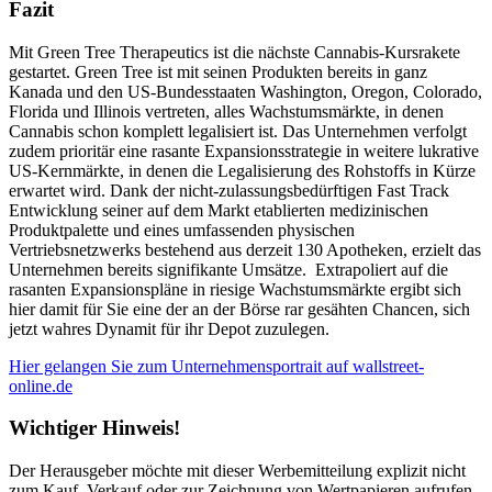
Fazit
Mit Green Tree Therapeutics ist die nächste Cannabis-Kursrakete
gestartet. Green Tree ist mit seinen Produkten bereits in ganz
Kanada und den US-Bundesstaaten Washington, Oregon, Colorado,
Florida und Illinois vertreten, alles Wachstumsmärkte, in denen
Cannabis schon komplett legalisiert ist. Das Unternehmen verfolgt
zudem prioritär eine rasante Expansionsstrategie in weitere lukrative
US-Kernmärkte, in denen die Legalisierung des Rohstoffs in Kürze
erwartet wird. Dank der nicht-zulassungsbedürftigen Fast Track
Entwicklung seiner auf dem Markt etablierten medizinischen
Produktpalette und eines umfassenden physischen
Vertriebsnetzwerks bestehend aus derzeit 130 Apotheken, erzielt das
Unternehmen bereits signifikante Umsätze. Extrapoliert auf die
rasanten Expansionspläne in riesige Wachstumsmärkte ergibt sich
hier damit für Sie eine der an der Börse rar gesähten Chancen, sich
jetzt wahres Dynamit für ihr Depot zuzulegen.
Hier gelangen Sie zum Unternehmensportrait auf wallstreet-
online.de
Wichtiger Hinweis!
Der Herausgeber möchte mit dieser Werbemitteilung explizit nicht
zum Kauf, Verkauf oder zur Zeichnung von Wertpapieren aufrufen.