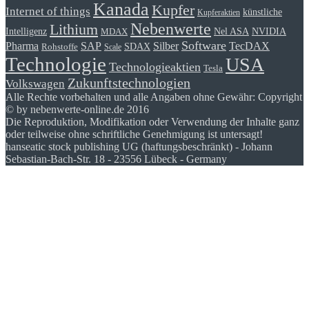
Kanada
Kupfer
Internet of things
künstliche
Kupferaktien
Nebenwerte
Lithium
Intelligenz
Nel ASA
NVIDIA
MDAX
Software
Pharma
Silber
SAP
TecDAX
SDAX
Rohstoffe
Scale
Technologie
USA
Technologieaktien
Tesla
Zukunftstechnologien
Volkswagen
Alle Rechte vorbehalten und alle Angaben ohne Gewähr: Copyright
© by nebenwerte-online.de 2016
Die Reproduktion, Modifikation oder Verwendung der Inhalte ganz
oder teilweise ohne schriftliche Genehmigung ist untersagt!
hanseatic stock publishing UG (haftungsbeschränkt) - Johann
Sebastian-Bach-Str. 18 - 23556 Lübeck - Germany