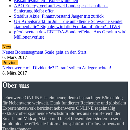
Eiskalt festhalten - Börse München
ABO Energy verkauft zwei Landesgesellschaften –
Sanierung bleibt offen
Stabilus Aktie: Finanzvorstand Jaeger tritt zurück
US-Arbeitsmarkt im Juli – die anhaltende Schwäche sendet
„taubenhafte“ Signale; wird die Fed darauf hören? - DWS
pferdewetten.de - EBITDA-Sondereffekte: Aus Gewinn wird
Millionenverlust
Next
Neues Börsensegment Scale geht an den Start
6. März 2017
Previous
Nebenwerte mit Dividende? Darauf sollten Anleger achten!
8. März 2017
Über uns
nebenwerte ONLINE ist ein neuer, deutschsprachiger Börsenblog
für Nebenwerte weltweit. Dank fundierter Recherche und globalem
Expertennetzwerk berichtet nebenwerte ONLINE regelmäßig
exklusiv über spannende Wachstum-Stories aus dem Bereich der
Small- und Midcap Aktien und bietet börseninteressierten Lesern
somit mit eine effiziente Informationsplattform für Investment- und
Tradingchancen.