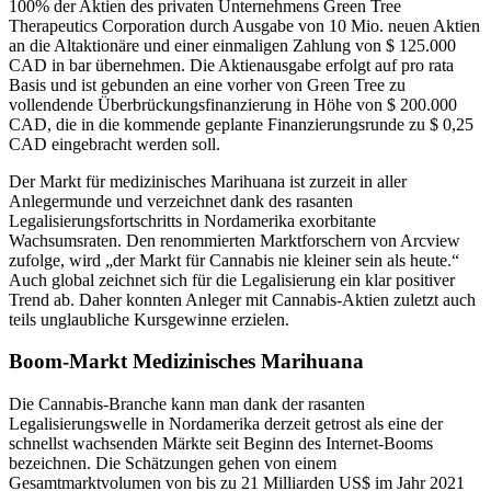
100% der Aktien des privaten Unternehmens Green Tree
Therapeutics Corporation durch Ausgabe von 10 Mio. neuen Aktien
an die Altaktionäre und einer einmaligen Zahlung von $ 125.000
CAD in bar übernehmen. Die Aktienausgabe erfolgt auf pro rata
Basis und ist gebunden an eine vorher von Green Tree zu
vollendende Überbrückungsfinanzierung in Höhe von $ 200.000
CAD, die in die kommende geplante Finanzierungsrunde zu $ 0,25
CAD eingebracht werden soll.
Der Markt für medizinisches Marihuana ist zurzeit in aller
Anlegermunde und verzeichnet dank des rasanten
Legalisierungsfortschritts in Nordamerika exorbitante
Wachsumsraten. Den renommierten Marktforschern von Arcview
zufolge, wird „der Markt für Cannabis nie kleiner sein als heute.“
Auch global zeichnet sich für die Legalisierung ein klar positiver
Trend ab. Daher konnten Anleger mit Cannabis-Aktien zuletzt auch
teils unglaubliche Kursgewinne erzielen.
Boom-Markt Medizinisches Marihuana
Die Cannabis-Branche kann man dank der rasanten
Legalisierungswelle in Nordamerika derzeit getrost als eine der
schnellst wachsenden Märkte seit Beginn des Internet-Booms
bezeichnen. Die Schätzungen gehen von einem
Gesamtmarktvolumen von bis zu 21 Milliarden US$ im Jahr 2021