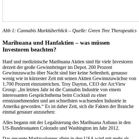
Abb 1: Cannabis Marktüberblick – Quelle: Green Tree Therapeutics
Marihuana und Hanfaktien – was müssen
Investoren beachten?
Hanf und medizinische Marihuana Aktien sind für viele Investoren
derzeit der große Gewinnbringer im Depot. 200 Prozent
Gewinnzuwachs über Nacht sind hier keine Seltenheit, genauso
wenig wie in kürzester Zeit mit seinen Aktien Gewinnzuwächse von
1.700 Prozent einzustreichen. Troy Dayton, CEO der ArcView
Group: „Im letzten Jahr ist die Cannabis Industrie von einem
interessanten Gesprächsthema beim Cocktail zu einer
ernstzunehmenden und am schnellsten wachsenden Industrie in
Amerika geworden.“ Es ist daher Zeit, sich die Fakten der Branche
einmal genauer anzusehen:
Alles begann mit der Legalisierung des Marihuana Anbaus in den
US-Bundesstaaten Colorado und Washington im Jahr 2012.
Das gesamte Marktvolumen allein in den USA wird mit mehr als