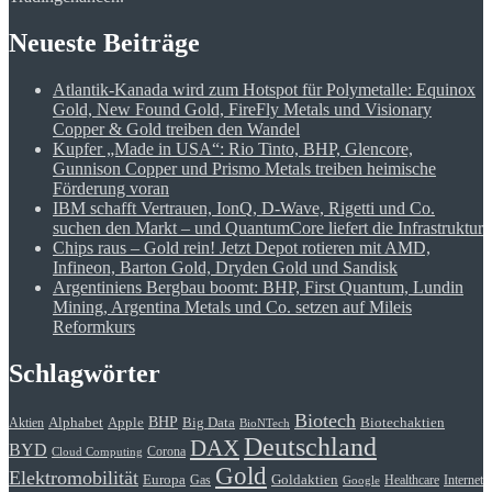
Neueste Beiträge
Atlantik-Kanada wird zum Hotspot für Polymetalle: Equinox
Gold, New Found Gold, FireFly Metals und Visionary
Copper & Gold treiben den Wandel
Kupfer „Made in USA“: Rio Tinto, BHP, Glencore,
Gunnison Copper und Prismo Metals treiben heimische
Förderung voran
IBM schafft Vertrauen, IonQ, D-Wave, Rigetti und Co.
suchen den Markt – und QuantumCore liefert die Infrastruktur
Chips raus – Gold rein! Jetzt Depot rotieren mit AMD,
Infineon, Barton Gold, Dryden Gold und Sandisk
Argentiniens Bergbau boomt: BHP, First Quantum, Lundin
Mining, Argentina Metals und Co. setzen auf Mileis
Reformkurs
Schlagwörter
Biotech
BHP
Alphabet
Apple
Big Data
Biotechaktien
Aktien
BioNTech
Deutschland
DAX
BYD
Corona
Cloud Computing
Gold
Elektromobilität
Goldaktien
Europa
Gas
Healthcare
Internet
Google