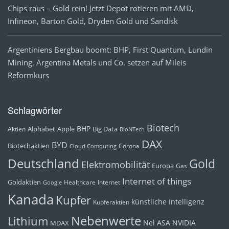
Chips raus – Gold rein! Jetzt Depot rotieren mit AMD,
Infineon, Barton Gold, Dryden Gold und Sandisk
Argentiniens Bergbau boomt: BHP, First Quantum, Lundin
Mining, Argentina Metals und Co. setzen auf Mileis
Reformkurs
Schlagwörter
Biotech
BHP
Alphabet
Apple
Big Data
Aktien
BioNTech
DAX
BYD
Biotechaktien
Corona
Cloud Computing
Deutschland
Gold
Elektromobilität
Europa
Gas
Internet of things
Goldaktien
Healthcare
Internet
Google
Kanada
Kupfer
künstliche Intelligenz
Kupferaktien
Nebenwerte
Lithium
Nel ASA
NVIDIA
MDAX