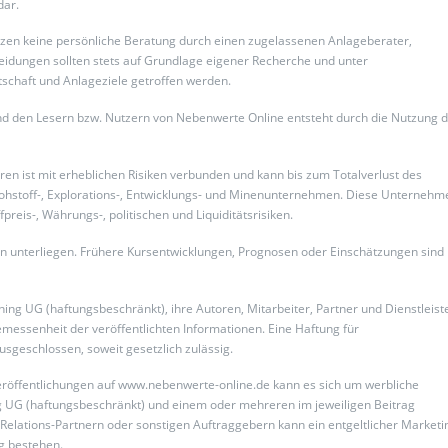
dar.
setzen keine persönliche Beratung durch einen zugelassenen Anlageberater,
idungen sollten stets auf Grundlage eigener Recherche und unter
itschaft und Anlageziele getroffen werden.
nd den Lesern bzw. Nutzern von Nebenwerte Online entsteht durch die Nutzung 
n ist mit erheblichen Risiken verbunden und kann bis zum Totalverlust des
n Rohstoff-, Explorations-, Entwicklungs- und Minenunternehmen. Diese Unternehm
preis-, Währungs-, politischen und Liquiditätsrisiken.
 unterliegen. Frühere Kursentwicklungen, Prognosen oder Einschätzungen sind
ing UG (haftungsbeschränkt), ihre Autoren, Mitarbeiter, Partner und Dienstleist
ngemessenheit der veröffentlichten Informationen. Eine Haftung für
usgeschlossen, soweit gesetzlich zulässig.
eröffentlichungen auf www.nebenwerte-online.de kann es sich um werbliche
ng UG (haftungsbeschränkt) und einem oder mehreren im jeweiligen Beitrag
elations-Partnern oder sonstigen Auftraggebern kann ein entgeltlicher Marketin
ag bestehen.