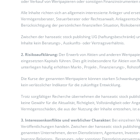
oder Verkauf von Wertpapieren oder sonstigen Finanzinstrumenten 
Alle Inhalte richten sich an allgemein interessierte Anleger und er
Vermögensberater, Steuerberater oder Rechtsanwalt. Anlageentsche
Berücksichtigung der persönlichen finanziellen Situation, Risikobere
Zwischen der hanseatic stock publishing UG (haftungsbeschränkt) u
Inhalte kein Beratungs-, Auskunfts- oder Vertragsverhältnis.
2. Risikoaufklärung:
Der Erwerb von Aktien und anderen Wertpapiere
eingesetzten Kapitals führen. Dies gilt insbesondere für Aktien vo
unterliegen häufig erhöhten Markt-, Projekt-, Finanzierungs-, Rohstoff
Die Kurse der genannten Wertpapiere können starken Schwankungen
kein verlässlicher Indikator für die zukünftige Entwicklung.
Trotz sorgfältiger Recherche übernehmen die hanseatic stock publish
keine Gewähr für die Aktualität, Richtigkeit, Vollständigkeit oder A
Vermögensschäden, die aus der Nutzung der Inhalte entstehen, ist a
3. Interessenkonflikte und werblicher Charakter:
Bei einzelnen V
Veröffentlichungen handeln. Zwischen der hanseatic stock publishi
genannten Unternehmen, deren Dienstleistern, Agenturen, Investor-R
Investor-Relations-, Beratungs- oder sonstiger Dienstleistungsvertr