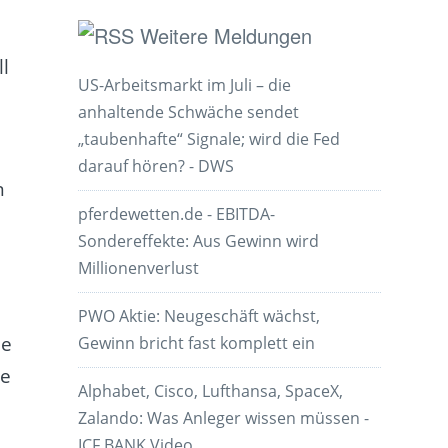
Weitere Meldungen
l
US-Arbeitsmarkt im Juli – die
anhaltende Schwäche sendet
„taubenhafte“ Signale; wird die Fed
darauf hören? - DWS
n
pferdewetten.de - EBITDA-
Sondereffekte: Aus Gewinn wird
Millionenverlust
PWO Aktie: Neugeschäft wächst,
ie
Gewinn bricht fast komplett ein
le
Alphabet, Cisco, Lufthansa, SpaceX,
Zalando: Was Anleger wissen müssen -
ICF BANK Video