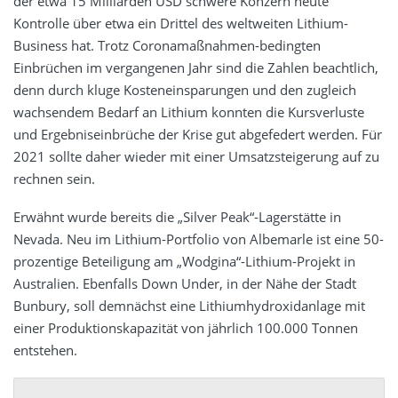
der etwa 15 Milliarden USD schwere Konzern heute
Kontrolle über etwa ein Drittel des weltweiten Lithium-
Business hat. Trotz Coronamaßnahmen-bedingten
Einbrüchen im vergangenen Jahr sind die Zahlen beachtlich,
denn durch kluge Kosteneinsparungen und den zugleich
wachsendem Bedarf an Lithium konnten die Kursverluste
und Ergebniseinbrüche der Krise gut abgefedert werden. Für
2021 sollte daher wieder mit einer Umsatzsteigerung auf zu
rechnen sein.
Erwähnt wurde bereits die „Silver Peak“-Lagerstätte in
Nevada. Neu im Lithium-Portfolio von Albemarle ist eine 50-
prozentige Beteiligung am „Wodgina“-Lithium-Projekt in
Australien. Ebenfalls Down Under, in der Nähe der Stadt
Bunbury, soll demnächst eine Lithiumhydroxidanlage mit
einer Produktionskapazität von jährlich 100.000 Tonnen
entstehen.