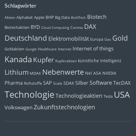
Schlagwörter
Biotech
BHP
Alphabet
Apple
Big Data
Aktien
BioNTech
DAX
BYD
Biotechaktien
Corona
Cloud Computing
Deutschland
Gold
Elektromobilität
Europa
Gas
Internet of things
Goldaktien
Healthcare
Internet
Google
Kanada
Kupfer
künstliche Intelligenz
Kupferaktien
Nebenwerte
Lithium
Nel ASA
NVIDIA
MDAX
Software
Pharma
Silber
SAP
TecDAX
SDAX
Rohstoffe
Scale
Technologie
USA
Technologieaktien
Tesla
Zukunftstechnologien
Volkswagen