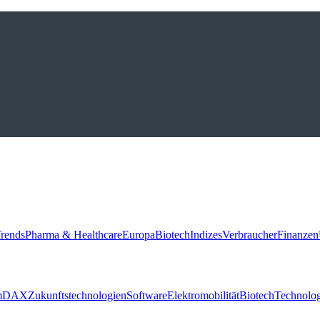
rends
Pharma & Healthcare
Europa
Biotech
Indizes
Verbraucher
Finanzen
m
DAX
Zukunftstechnologien
Software
Elektromobilität
Biotech
Technolog