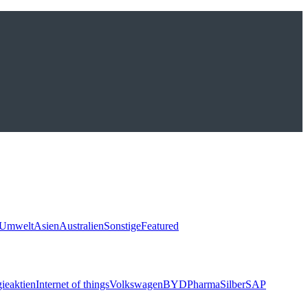
Umwelt
Asien
Australien
Sonstige
Featured
ieaktien
Internet of things
Volkswagen
BYD
Pharma
Silber
SAP