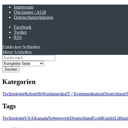
Impressum
Disclaimer / AGB
Datenschutzerklärung
Facebook
Twitter
RSS
Entdecken
Schließen
Menü
Schließen
Search
for:
Kategorien
Technologie
Rohstoffe
Nordamerika
IT / Kommunikation
Deutschland
T
Tags
Technologie
USA
Kanada
Nebenwerte
Deutschland
Gold
Kupfer
Lithiu