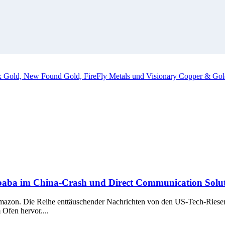
ox Gold, New Found Gold, FireFly Metals und Visionary Copper & Gol
baba im China-Crash und Direct Communication Soluti
h Amazon. Die Reihe enttäuschender Nachrichten von den US-Tech-Ries
Ofen hervor....