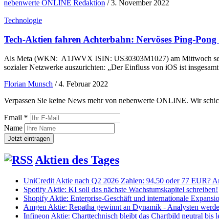
nebenwerte ONLINE Redaktion
/
3. November 2022
Technologie
Tech-Aktien fahren Achterbahn: Nervöses Ping-Pong b
Als Meta (WKN: A1JWVX ISIN: US30303M1027) am Mittwoch seine Qu
sozialer Netzwerke auszurichten: „Der Einfluss von iOS ist insgesamt
Florian Munsch
/
4. Februar 2022
Verpassen Sie keine News mehr von nebenwerte ONLINE. Wir schicken
Email *
Name
Aktien des Tages
UniCredit Aktie nach Q2 2026 Zahlen: 94,50 oder 77 EUR? An
Spotify Aktie: KI soll das nächste Wachstumskapitel schreiben!
Shopify Aktie: Enterprise-Geschäft und internationale Expans
Amgen Aktie: Repatha gewinnt an Dynamik - Analysten werden
Infineon Aktie: Charttechnisch bleibt das Chartbild neutral bis l