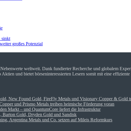
ie
 sinkt
weiter großes Potenzial
r Nebenwerte weltweit. Dank fundierter Recherche und globalem Expe
tien und bietet börseninteressierten Lesern somit mit eine effiziente
Gold, New Found Gold, FireFly Metals und Visionary Copper & Gold t
opper und Prismo Metals treiben heimische Förderung voran
den Markt – und QuantumCore liefert die Infrastruktur
on, Barton Gold, Dryden Gold und Sandisk
ng, Argentina Metals und Co. setzen auf Mileis Reformkurs