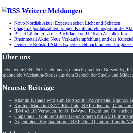
Weitere Meldungen
Novo Nordisk Aktie: Experten sehen Licht und Schatten
Qiagen: Quartalszahlen bringen Kaufempfehlungen für die Akt
Bastei Lübbe trotzt der Buchflaute und hält am Ausblick fest
Rheinmetall Aktie: Neue Verkaufsempfehlung und das Kursziel
Deutsche Rohstoff Aktie: Experte sieht nach höherer Prognose 
Über uns
nebenwerte ONLINE ist ein neuer, deutschsprachiger Börsenblog fü
spannende Wachstum-Stories aus dem Bereich der Small- und Midcap Ak
Neueste Beiträge
Atlantik-Kanada wird zum Hotspot für Polymetalle: Equinox 
Kupfer „Made in USA“: Rio Tinto, BHP, Glencore, Gunnison C
IBM schafft Vertrauen, IonQ, D-Wave, Rigetti und Co. suchen 
Chips raus – Gold rein! Jetzt Depot rotieren mit AMD, Infine
Argentiniens Bergbau boomt: BHP, First Quantum, Lundin Mini