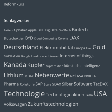
Reformkurs
Schlagwörter
Biotech
BHP
Alphabet
Apple
Big Data
Aktien
BioNTech
DAX
BYD
Biotechaktien
Corona
Cloud Computing
Deutschland
Gold
Elektromobilität
Europa
Gas
Internet of things
Goldaktien
Healthcare
Internet
Google
Kanada
Kupfer
künstliche Intelligenz
Kupferaktien
Nebenwerte
Lithium
Nel ASA
NVIDIA
MDAX
Software
Pharma
Silber
SAP
TecDAX
SDAX
Rohstoffe
Scale
Technologie
USA
Technologieaktien
Tesla
Zukunftstechnologien
Volkswagen