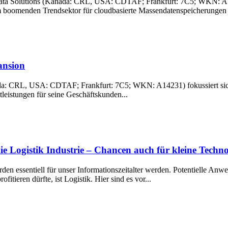
ta Solutions (Kanada: CRL, USA: CDTAF; Frankfurt: 7C5; WKN: A14231
im boomenden Trendsektor für cloudbasierte Massendatenspeicherungen u
ansion
da: CRL, USA: CDTAF; Frankfurt: 7C5; WKN: A14231) fokussiert sich
tleistungen für seine Geschäftskunden...
die Logistik Industrie – Chancen auch für kleine Tech
en essentiell für unser Informationszeitalter werden. Potentielle Anw
ieren dürfte, ist Logistik. Hier sind es vor...