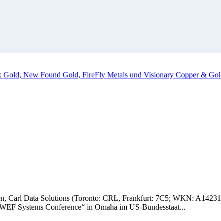
ox Gold, New Found Gold, FireFly Metals und Visionary Copper & Gol
n, Carl Data Solutions (Toronto: CRL, Frankfurt: 7C5; WKN: A14231) s
WEF Systems Conference“ in Omaha im US-Bundesstaat...