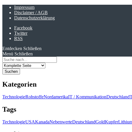
Impressum
Disclaimer / AGB
Datenschutzerklärung
Facebook
Twitter
RSS
Entdecken
Schließen
Menü
Schließen
Search
for:
Kategorien
Technologie
Rohstoffe
Nordamerika
IT / Kommunikation
Deutschland
T
Tags
Technologie
USA
Kanada
Nebenwerte
Deutschland
Gold
Kupfer
Lithiu