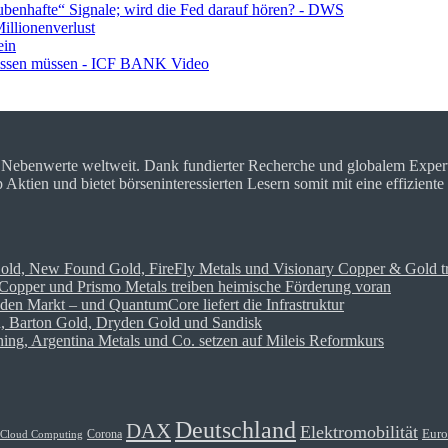
ubenhafte“ Signale; wird die Fed darauf hören? - DWS
llionenverlust
ein
wissen müssen - ICF BANK Video
r Nebenwerte weltweit. Dank fundierter Recherche und globalem Expe
tien und bietet börseninteressierten Lesern somit mit eine effiziente
Gold, New Found Gold, FireFly Metals und Visionary Copper & Gold t
opper und Prismo Metals treiben heimische Förderung voran
den Markt – und QuantumCore liefert die Infrastruktur
on, Barton Gold, Dryden Gold und Sandisk
ng, Argentina Metals und Co. setzen auf Mileis Reformkurs
Deutschland
DAX
Elektromobilität
Euro
Corona
Cloud Computing