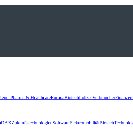
rends
Pharma & Healthcare
Europa
Biotech
Indizes
Verbraucher
Finanzen
m
DAX
Zukunftstechnologien
Software
Elektromobilität
Biotech
Technolog