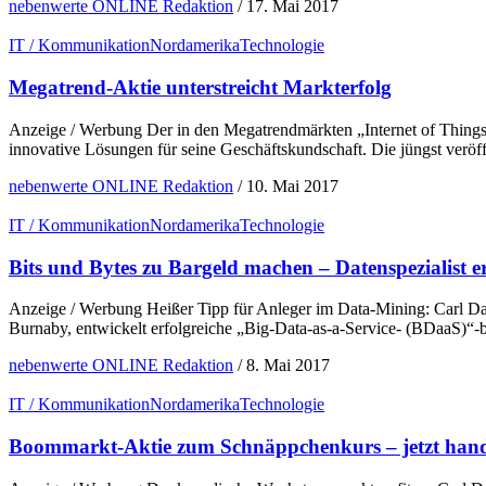
nebenwerte ONLINE Redaktion
/
17. Mai 2017
IT / Kommunikation
Nordamerika
Technologie
Megatrend-Aktie unterstreicht Markterfolg
Anzeige / Werbung Der in den Megatrendmärkten „Internet of Things“
innovative Lösungen für seine Geschäftskundschaft. Die jüngst veröffe
nebenwerte ONLINE Redaktion
/
10. Mai 2017
IT / Kommunikation
Nordamerika
Technologie
Bits und Bytes zu Bargeld machen – Datenspezialist 
Anzeige / Werbung Heißer Tipp für Anleger im Data-Mining: Carl D
Burnaby, entwickelt erfolgreiche „Big-Data-as-a-Service- (BDaaS)“-b
nebenwerte ONLINE Redaktion
/
8. Mai 2017
IT / Kommunikation
Nordamerika
Technologie
Boommarkt-Aktie zum Schnäppchenkurs – jetzt hand