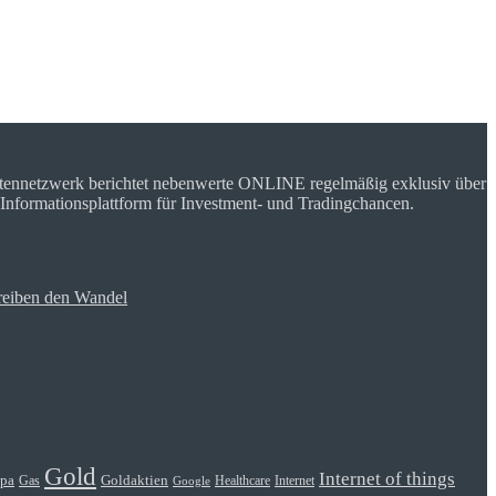
rtennetzwerk berichtet nebenwerte ONLINE regelmäßig exklusiv über
 Informationsplattform für Investment- und Tradingchancen.
reiben den Wandel
Gold
Internet of things
Goldaktien
pa
Gas
Healthcare
Internet
Google