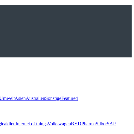
Umwelt
Asien
Australien
Sonstige
Featured
ieaktien
Internet of things
Volkswagen
BYD
Pharma
Silber
SAP