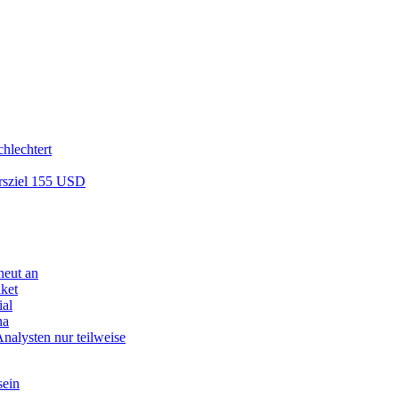
chlechtert
ursziel 155 USD
neut an
ket
ial
na
nalysten nur teilweise
sein