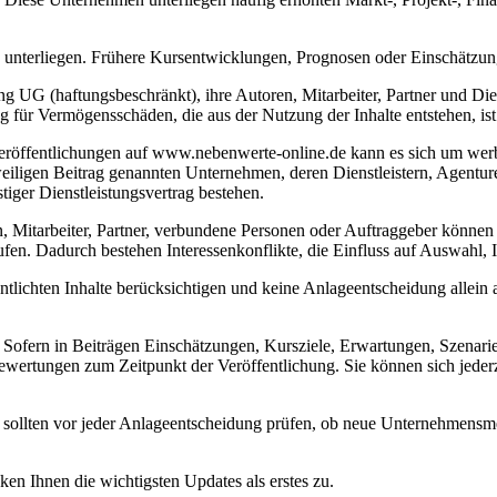
terliegen. Frühere Kursentwicklungen, Prognosen oder Einschätzungen
g UG (haftungsbeschränkt), ihre Autoren, Mitarbeiter, Partner und Diens
 für Vermögensschäden, die aus der Nutzung der Inhalte entstehen, ist 
eröffentlichungen auf www.nebenwerte-online.de kann es sich um werbl
iligen Beitrag genannten Unternehmen, deren Dienstleistern, Agenture
stiger Dienstleistungsvertrag bestehen.
n, Mitarbeiter, Partner, verbundene Personen oder Auftraggeber können 
fen. Dadurch bestehen Interessenkonflikte, die Einfluss auf Auswahl, 
entlichten Inhalte berücksichtigen und keine Anlageentscheidung allei
Sofern in Beiträgen Einschätzungen, Kursziele, Erwartungen, Szenarie
wertungen zum Zeitpunkt der Veröffentlichung. Sie können sich jederz
eser sollten vor jeder Anlageentscheidung prüfen, ob neue Unternehmen
 Ihnen die wichtigsten Updates als erstes zu.