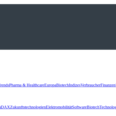
rends
Pharma & Healthcare
Europa
Biotech
Indizes
Verbraucher
Finanzen
m
DAX
Zukunftstechnologien
Elektromobilität
Software
Biotech
Technolog