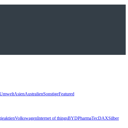
Umwelt
Asien
Australien
Sonstige
Featured
ieaktien
Volkswagen
Internet of things
BYD
Pharma
TecDAX
Silber