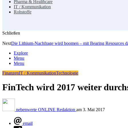
Pharma & Healthcare
IT / Kommunikation
Rohstoffe
Schließen
Next
Die Lithium-Nachfrage wird boomen – mit Bearing Resources da
Explore
Menu
Menu
Finanzen
IT / Kommunikation
Technologie
FinTech wird 2017 weiter durch
nebenwerte ONLINE Redaktion
am
3. Mai 2017
email