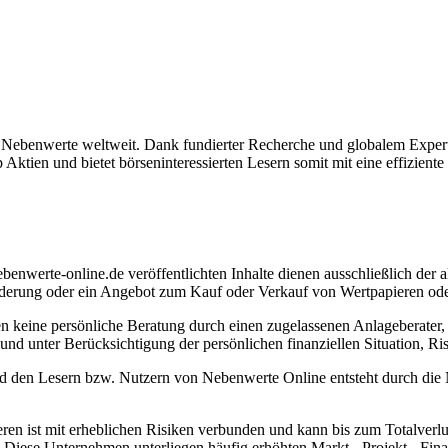
r Nebenwerte weltweit. Dank fundierter Recherche und globalem Expe
tien und bietet börseninteressierten Lesern somit mit eine effiziente
nwerte-online.de veröffentlichten Inhalte dienen ausschließlich der al
erung oder ein Angebot zum Kauf oder Verkauf von Wertpapieren oder
etzen keine persönliche Beratung durch einen zugelassenen Anlageberater
nd unter Berücksichtigung der persönlichen finanziellen Situation, Ris
d den Lesern bzw. Nutzern von Nebenwerte Online entsteht durch die N
 ist mit erheblichen Risiken verbunden und kann bis zum Totalverlust 
iese Unternehmen unterliegen häufig erhöhten Markt-, Projekt-, Finan