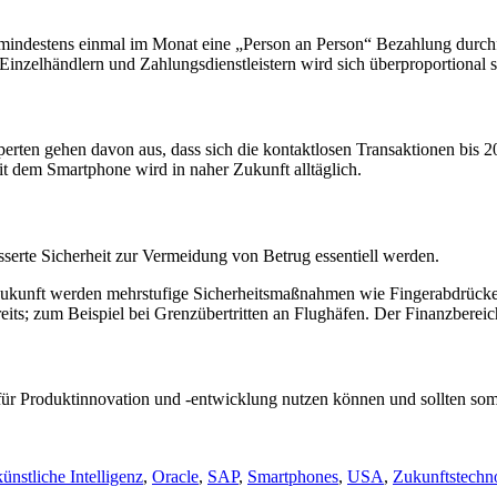
SA mindestens einmal im Monat eine „Person an Person“ Bezahlung du
zelhändlern und Zahlungsdienstleistern wird sich überproportional s
perten gehen davon aus, dass sich die kontaktlosen Transaktionen bis
it dem Smartphone wird in naher Zukunft alltäglich.
serte Sicherheit zur Vermeidung von Betrug essentiell werden.
 Zukunft werden mehrstufige Sicherheitsmaßnahmen wie Fingerabdrücke, 
its; zum Beispiel bei Grenzübertritten an Flughäfen. Der Finanzbereich
ür Produktinnovation und -entwicklung nutzen können und sollten som
künstliche Intelligenz
,
Oracle
,
SAP
,
Smartphones
,
USA
,
Zukunftstechn