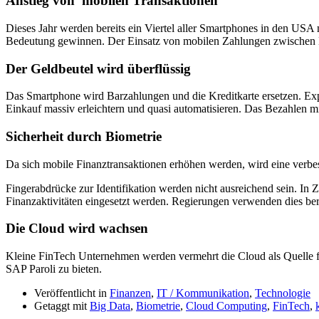
Anstieg von mobilen Transaktionen
Dieses Jahr werden bereits ein Viertel aller Smartphones in den U
Bedeutung gewinnen. Der Einsatz von mobilen Zahlungen zwischen Ein
Der Geldbeutel wird überflüssig
Das Smartphone wird Barzahlungen und die Kreditkarte ersetzen. Ex
Einkauf massiv erleichtern und quasi automatisieren. Das Bezahlen m
Sicherheit durch Biometrie
Da sich mobile Finanztransaktionen erhöhen werden, wird eine verbes
Fingerabdrücke zur Identifikation werden nicht ausreichend sein. In
Finanzaktivitäten eingesetzt werden. Regierungen verwenden dies bere
Die Cloud wird wachsen
Kleine FinTech Unternehmen werden vermehrt die Cloud als Quelle f
SAP Paroli zu bieten.
Veröffentlicht in
Finanzen
,
IT / Kommunikation
,
Technologie
Getaggt mit
Big Data
,
Biometrie
,
Cloud Computing
,
FinTech
,