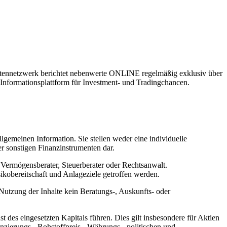
rtennetzwerk berichtet nebenwerte ONLINE regelmäßig exklusiv über
 Informationsplattform für Investment- und Tradingchancen.
lgemeinen Information. Sie stellen weder eine individuelle
 sonstigen Finanzinstrumenten dar.
, Vermögensberater, Steuerberater oder Rechtsanwalt.
ikobereitschaft und Anlageziele getroffen werden.
utzung der Inhalte kein Beratungs-, Auskunfts- oder
des eingesetzten Kapitals führen. Dies gilt insbesondere für Aktien
zierungs-, Rohstoffpreis-, Währungs-, politischen und