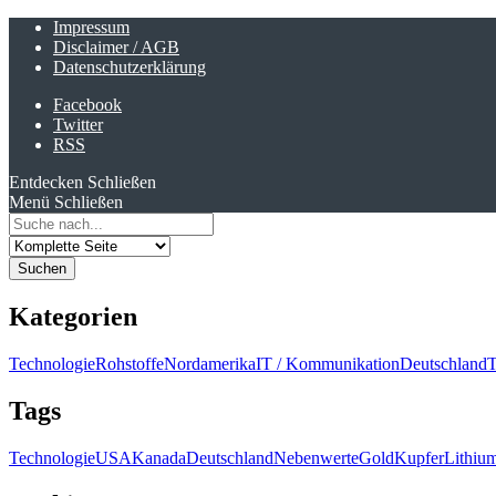
Impressum
Disclaimer / AGB
Datenschutzerklärung
Facebook
Twitter
RSS
Entdecken
Schließen
Menü
Schließen
Search
for:
Kategorien
Technologie
Rohstoffe
Nordamerika
IT / Kommunikation
Deutschland
T
Tags
Technologie
USA
Kanada
Deutschland
Nebenwerte
Gold
Kupfer
Lithiu