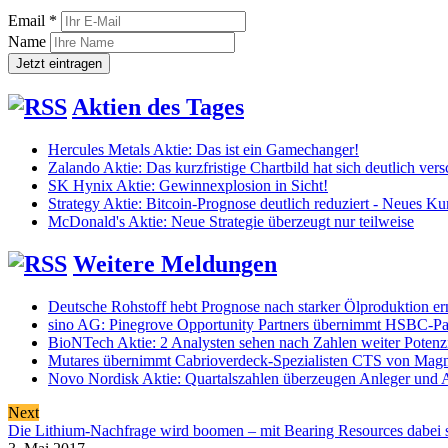
Email *
Name
Aktien des Tages
Hercules Metals Aktie: Das ist ein Gamechanger!
Zalando Aktie: Das kurzfristige Chartbild hat sich deutlich vers
SK Hynix Aktie: Gewinnexplosion in Sicht!
Strategy Aktie: Bitcoin-Prognose deutlich reduziert - Neues K
McDonald's Aktie: Neue Strategie überzeugt nur teilweise
Weitere Meldungen
Deutsche Rohstoff hebt Prognose nach starker Ölproduktion er
sino AG: Pinegrove Opportunity Partners übernimmt HSBC-Pa
BioNTech Aktie: 2 Analysten sehen nach Zahlen weiter Potenz
Mutares übernimmt Cabrioverdeck-Spezialisten CTS von Mag
Novo Nordisk Aktie: Quartalszahlen überzeugen Anleger und A
Next
Die Lithium-Nachfrage wird boomen – mit Bearing Resources dabei 