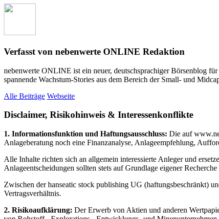
Verfasst von nebenwerte ONLINE Redaktion
nebenwerte ONLINE ist ein neuer, deutschsprachiger Börsenblog fü
spannende Wachstum-Stories aus dem Bereich der Small- und Midcap Ak
Alle Beiträge
Webseite
Disclaimer, Risikohinweis & Interessenkonflikte
1. Informationsfunktion und Haftungsausschluss:
Die auf www.nebe
Anlageberatung noch eine Finanzanalyse, Anlageempfehlung, Aufford
Alle Inhalte richten sich an allgemein interessierte Anleger und ers
Anlageentscheidungen sollten stets auf Grundlage eigener Recherche u
Zwischen der hanseatic stock publishing UG (haftungsbeschränkt) un
Vertragsverhältnis.
2. Risikoaufklärung:
Der Erwerb von Aktien und anderen Wertpapieren
von Rohstoff-, Explorations-, Entwicklungs- und Minenunternehmen. D