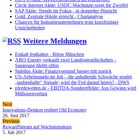
Circle Internet Aktie: USDC-Wachstum sorgt für Zweifel
SAP Aktie: Trends im Fokus - in doppelter Hinsicht
Gold: Zentrale Hürde erreicht - Chartanalyse
Chancen für Industrieunternehmen trotz kurzfristiger
Unsicherheiten
Weitere Meldungen
Eiskalt festhalten - Börse München
ABO Energy verkauft zwei Landesgesellschaften –
Sanierung bleibt offen
Stabilus Aktie: Finanzvorstand Jaeger tritt zurück
US-Arbeitsmarkt im Juli – die anhaltende Schwäche sendet
„taubenhafte“ Signale; wird die Fed darauf hören? - DWS
pferdewetten.de - EBITDA-Sondereffekte: Aus Gewinn wird
Millionenverlust
Next
Innovations-Denken erobert Old Economy
26. Juni 2017
Previous
RewardStream auf Wachstumskurs
5. Juli 2017