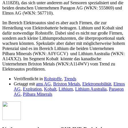
A118Z8), das sich unter anderem auf Sensoren spezialisiert und die
beiden deutschen Unternehmen Paragon AG (WKN: 555869) und
Elmos AG (WKN: 567710).
Im Bereich Elektroautos sind es aber auch Firmen, die zur
Herstellung von Elektrobatterie beitragen. Lithium und Kobalt sind
dafür notwendige Rohstoffe. Dabei sind es nicht nur große Firmen,
sondern auch kleine Lithiumproduzenten, die überproportional stark
wachsen könnten. Spekulativ aber daher mit möglicherweise hohem
Potenzial sind es im Bereich Lithium die beiden Unternehmen
Pilbara Minerals (WKN: A0YGCV) und Lithium Australia (WKN:
A14XX2). Im Segment Kobalt könnte das kanadische
Unternehmen Brixton Metals (WKN:A114WV) vom Trend zu
Elektroautos profitieren.
Veröffentlicht in
Rohstoffe
,
Trends
Getaggt mit
ams AG
,
Brixton Metals
,
Elektromobilität
,
Elmos
AG
,
Explration
,
Kobalt
,
Lithium
,
Lithium Australia
,
Paragon
AG
,
Pilbara Minerals