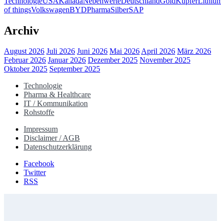
Technologie
USA
Kanada
Nebenwerte
Deutschland
Gold
Kupfer
Lithiu
of things
Volkswagen
BYD
Pharma
Silber
SAP
Archiv
August 2026
Juli 2026
Juni 2026
Mai 2026
April 2026
März 2026
Februar 2026
Januar 2026
Dezember 2025
November 2025
Oktober 2025
September 2025
Technologie
Pharma & Healthcare
IT / Kommunikation
Rohstoffe
Impressum
Disclaimer / AGB
Datenschutzerklärung
Facebook
Twitter
RSS