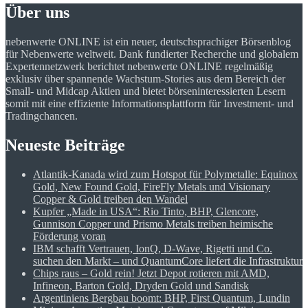
Über uns
nebenwerte ONLINE ist ein neuer, deutschsprachiger Börsenblog
für Nebenwerte weltweit. Dank fundierter Recherche und globalem
Expertennetzwerk berichtet nebenwerte ONLINE regelmäßig
exklusiv über spannende Wachstum-Stories aus dem Bereich der
Small- und Midcap Aktien und bietet börseninteressierten Lesern
somit mit eine effiziente Informationsplattform für Investment- und
Tradingchancen.
Neueste Beiträge
Atlantik-Kanada wird zum Hotspot für Polymetalle: Equinox
Gold, New Found Gold, FireFly Metals und Visionary
Copper & Gold treiben den Wandel
Kupfer „Made in USA“: Rio Tinto, BHP, Glencore,
Gunnison Copper und Prismo Metals treiben heimische
Förderung voran
IBM schafft Vertrauen, IonQ, D-Wave, Rigetti und Co.
suchen den Markt – und QuantumCore liefert die Infrastruktur
Chips raus – Gold rein! Jetzt Depot rotieren mit AMD,
Infineon, Barton Gold, Dryden Gold und Sandisk
Argentiniens Bergbau boomt: BHP, First Quantum, Lundin