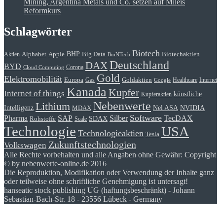
Mining, Argentina Metals und Co. setzen auf Mileis
Reformkurs
Schlagwörter
Biotech
BHP
Alphabet
Apple
Big Data
Biotechaktien
Aktien
BioNTech
Deutschland
DAX
BYD
Corona
Cloud Computing
Gold
Elektromobilität
Goldaktien
Europa
Gas
Healthcare
Internet
Google
Kanada
Kupfer
Internet of things
künstliche
Kupferaktien
Nebenwerte
Lithium
Intelligenz
Nel ASA
NVIDIA
MDAX
Software
Pharma
Silber
SAP
TecDAX
SDAX
Rohstoffe
Scale
Technologie
USA
Technologieaktien
Tesla
Zukunftstechnologien
Volkswagen
Alle Rechte vorbehalten und alle Angaben ohne Gewähr: Copyright
© by nebenwerte-online.de 2016
Die Reproduktion, Modifikation oder Verwendung der Inhalte ganz
oder teilweise ohne schriftliche Genehmigung ist untersagt!
hanseatic stock publishing UG (haftungsbeschränkt) - Johann
Sebastian-Bach-Str. 18 - 23556 Lübeck - Germany