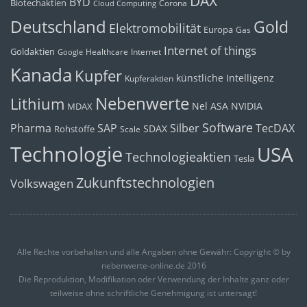
DAX
BYD
Biotechaktien
Corona
Cloud Computing
Deutschland
Gold
Elektromobilität
Europa
Gas
Internet of things
Goldaktien
Healthcare
Internet
Google
Kanada
Kupfer
künstliche Intelligenz
Kupferaktien
Nebenwerte
Lithium
Nel ASA
NVIDIA
MDAX
Software
Pharma
Silber
SAP
TecDAX
SDAX
Rohstoffe
Scale
Technologie
USA
Technologieaktien
Tesla
Zukunftstechnologien
Volkswagen
Alle Rechte vorbehalten und alle Angaben ohne Gewähr: Copyright © by
nebenwerte-online.de 2016
Die Reproduktion, Modifikation oder Verwendung der Inhalte ganz oder
teilweise ohne schriftliche Genehmigung ist untersagt!