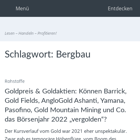
Menü
Entdecken
Lesen – Handeln – Profitieren!
Schlagwort:
Bergbau
Rohstoffe
Goldpreis & Goldaktien: Können Barrick,
Gold Fields, AngloGold Ashanti, Yamana,
Pasofino, Gold Mountain Mining und Co.
das Börsenjahr 2022 „vergolden“?
Der Kursverlauf vom Gold war 2021 eher unspektakulär.
Zwar gab es temporäre Höhenflüge, vom Boom des