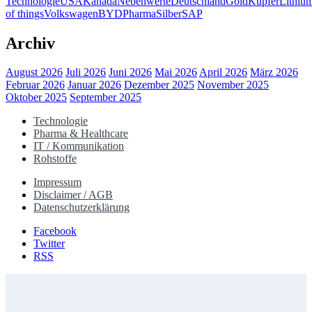
Technologie
USA
Kanada
Nebenwerte
Deutschland
Gold
Kupfer
Lithiu
of things
Volkswagen
BYD
Pharma
Silber
SAP
Archiv
August 2026
Juli 2026
Juni 2026
Mai 2026
April 2026
März 2026
Februar 2026
Januar 2026
Dezember 2025
November 2025
Oktober 2025
September 2025
Technologie
Pharma & Healthcare
IT / Kommunikation
Rohstoffe
Impressum
Disclaimer / AGB
Datenschutzerklärung
Facebook
Twitter
RSS