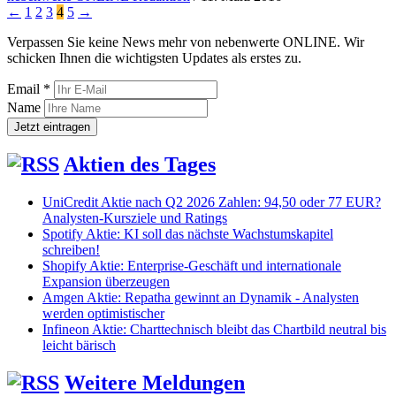
←
1
2
3
4
5
→
Verpassen Sie keine News mehr von nebenwerte ONLINE. Wir
schicken Ihnen die wichtigsten Updates als erstes zu.
Email *
Name
Aktien des Tages
UniCredit Aktie nach Q2 2026 Zahlen: 94,50 oder 77 EUR?
Analysten-Kursziele und Ratings
Spotify Aktie: KI soll das nächste Wachstumskapitel
schreiben!
Shopify Aktie: Enterprise-Geschäft und internationale
Expansion überzeugen
Amgen Aktie: Repatha gewinnt an Dynamik - Analysten
werden optimistischer
Infineon Aktie: Charttechnisch bleibt das Chartbild neutral bis
leicht bärisch
Weitere Meldungen