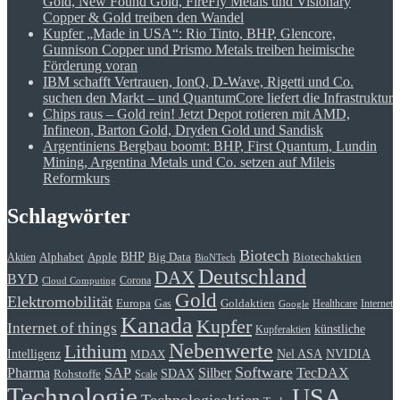
Gold, New Found Gold, FireFly Metals und Visionary
Copper & Gold treiben den Wandel
Kupfer „Made in USA“: Rio Tinto, BHP, Glencore,
Gunnison Copper und Prismo Metals treiben heimische
Förderung voran
IBM schafft Vertrauen, IonQ, D-Wave, Rigetti und Co.
suchen den Markt – und QuantumCore liefert die Infrastruktur
Chips raus – Gold rein! Jetzt Depot rotieren mit AMD,
Infineon, Barton Gold, Dryden Gold und Sandisk
Argentiniens Bergbau boomt: BHP, First Quantum, Lundin
Mining, Argentina Metals und Co. setzen auf Mileis
Reformkurs
Schlagwörter
Biotech
BHP
Alphabet
Apple
Big Data
Biotechaktien
Aktien
BioNTech
Deutschland
DAX
BYD
Corona
Cloud Computing
Gold
Elektromobilität
Goldaktien
Europa
Gas
Healthcare
Internet
Google
Kanada
Kupfer
Internet of things
künstliche
Kupferaktien
Nebenwerte
Lithium
Intelligenz
Nel ASA
NVIDIA
MDAX
Software
Pharma
Silber
SAP
TecDAX
SDAX
Rohstoffe
Scale
Technologie
USA
Technologieaktien