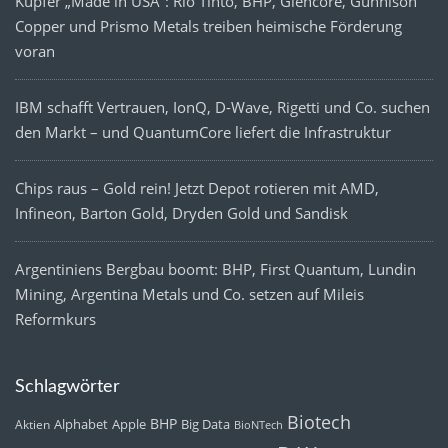
Kupfer „Made in USA“: Rio Tinto, BHP, Glencore, Gunnison
Copper und Prismo Metals treiben heimische Förderung
voran
IBM schafft Vertrauen, IonQ, D-Wave, Rigetti und Co. suchen
den Markt – und QuantumCore liefert die Infrastruktur
Chips raus – Gold rein! Jetzt Depot rotieren mit AMD,
Infineon, Barton Gold, Dryden Gold und Sandisk
Argentiniens Bergbau boomt: BHP, First Quantum, Lundin
Mining, Argentina Metals und Co. setzen auf Mileis
Reformkurs
Schlagwörter
Biotech
BHP
Alphabet
Apple
Big Data
Aktien
BioNTech