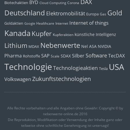
DAX
BYD
Biotechaktien
Corona
Cloud Computing
Deutschland
Gold
Elektromobilität
Europa
Gas
Internet of things
Goldaktien
Healthcare
Internet
Google
Kanada
Kupfer
künstliche Intelligenz
Kupferaktien
Nebenwerte
Lithium
Nel ASA
NVIDIA
MDAX
Software
Pharma
Silber
SAP
TecDAX
SDAX
Rohstoffe
Scale
Technologie
USA
Technologieaktien
Tesla
Zukunftstechnologien
Volkswagen
Alle Rechte vorbehalten und alle Angaben ohne Gewähr: Copyright © by
nebenwerte-online.de 2016
Die Reproduktion, Modifikation oder Verwendung der Inhalte ganz oder
teilweise ohne schriftliche Genehmigung ist untersagt!